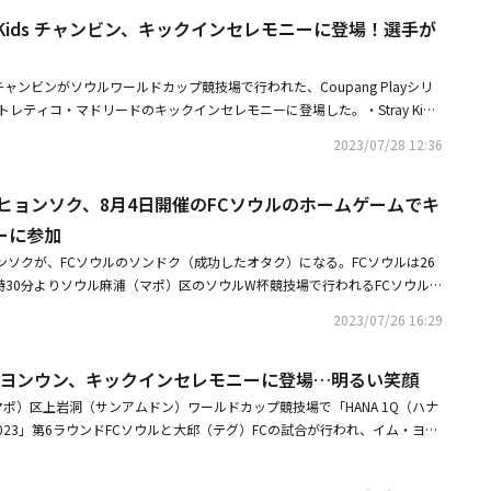
念プロジェクトを予告！ポスターも公開
ay Kids チャンビン、キックインセレモニーに登場！選手が
dsのチャンビンがソウルワールドカップ競技場で行われた、Coupang Playシリ
トレティコ・マドリードのキックインセレモニーに登場した。・Stray Kid
！日本1st EPのメインビジュアル＆収録曲を一挙解禁・EXO ディオからSEVE
2023/07/28 12:36
EXTDOORとダンスチャレンジを披露
チェ・ヒョンソク、8月4日開催のFCソウルのホームゲームでキ
ーに参加
ヒョンソクが、FCソウルのソンドク（成功したオタク）になる。FCソウルは26
時30分よりソウル麻浦（マポ）区のソウルW杯競技場で行われるFCソウルと
グ1試合のキックインセレモニーに参加すると伝えた。チェ・ヒョンソク
2023/07/26 16:29
ァンとして、真心を込めて勝利の神になる予定だ。ソウル出身で幼い頃からF
彼は、普段からFCソウルのグッズをつけた姿がキャッチされたり、各番組で
ム・ヨンウン、キックインセレモニーに登場…明るい笑顔
するなど、チームへの愛情を惜しみなく表わしてきた。今年はアジアツアー
い日程の中でも、何度もソウルW杯競技場を訪れ、FCソウルの試合を観戦
ポ）区上岩洞（サンアムドン）ワールドカップ競技場で「HANA 1Q（ハナ
きたFCソウルとチェ・ヒョンソクは、TREASUREのカムバックの時期に
2023」第6ラウンドFCソウルと大邱（テグ）FCの試合が行われ、イム・ヨン
ーを行うことにした。TREASUREは7月28日に2ndフルアルバム「REB
に登場した。・イム・ヨンウン、映画「IM HERO THE FINAL」日本を含
・ヒョンソクが参加するFCソウルと浦項のKリーグ125ラウンドのホームゲ
決定・イム・ヨンウン「歌王戦」の賞金約20万円を小児がん・白血病患者に