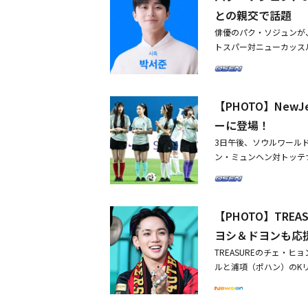
ンジしたユニフォームを
との親交で話題
いのでは」との声が上が
俳優のパク・ソジュンが、
ナーを着用していないよ
トスパー対ニューカッスル・
肩を露出し、ウォニョン
レモニーにパク・ソジュ
ラインが強調されるデザ
主将ソン・フンミンと親
イムパフォーマンスを行
025 Coupang P
った」など、露出度の高
【PHOTO】Ne
し、サッカーファンの熱
たように思える」として
で確定した。第2戦のキ
は衣装を用意したスタイ
ーに登場！
きだった2つのチームの
議の意を示した。中国のフ
3日午後、ソウルワールドカ
応援したい」と心境を伝え
衣装は、過度に身体に密
ン・ミュンヘン対トッテナ
はの体験のための様々な
バーと比べても露出が目
ハーフタイムショーに登場
フィーセレモニー、限定
の好むスタイルを尊重し
面！ユニフォームを持って
回のサッカーイベントを多
れのメンバーに対し、ス
タイムショーでステージ
Playシリーズ」は、Co
というレッテルを貼らな
【PHOTO】TR
ンの姿も！ソン・フンミ
ニケーションプラットフ
ヨシ＆ドヨンも応
が観戦！ソン・フンミン
ぞれ好みに合わせて着ら
の意志で選んだものであ
TREASUREのチェ・
たものの、依然として今
ルと浦項（ポハン）のK
しており、現在はその最
援に駆け付けた。TREASU
リリースし、ファンと再会す
チェ・ヒョンソク、8月4
開！リズはJannabi