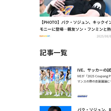
【PHOTO】パク・ソジュン、キックイ
モニーに登場…親友ソン・フンミンと熱
擁も
2025/08/0
記事一覧
IVE、サッカー
IVEが「2025 Cou
マンスの際の衣装議論につ
カップ競技場にて開催された
ハーフタイムパフォーマ
ップ2024-25」の優
に、キックインセレモニ
際、彼女たちの衣装がネ
パク・ソジュン、