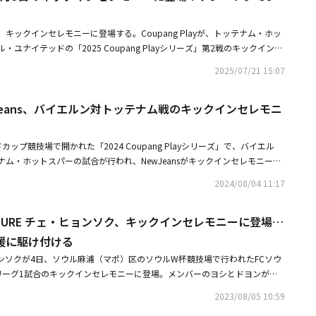
着用していたが、「公式行事であるキックインセレモニーにはふさわしくな
った。彼女たちは太ももが見えるホットパンツ姿で、一部のメンバーはイン
キックインセレモニーに登場する。Coupang Playが、トッテナム・ホッ
うにも見えた。さらにユジン、イソ、レイはユニフォームの片側を下ろして
ユナイテッドの「2025 Coupang Playシリーズ」第2戦のキックインセ
はユニフォーム全体をチューブトップ型のワンピースにリメイクしてボディ
ンが参加すると発表した。パク・ソジュンは、トッテナム・ホットスパーの
インの衣装で登場した。このような衣装でキックインセレモニーとハーフタ
2025/07/21 15:07
しいことで有名だ。8月3日、ソウルワールドカップ競技場で開催される「2
ったIVEに対し、ネットユーザーから「パフォーマンス中もやりづらそうだ
layシリーズ」第2戦は、先行予約がわずか15分、一般予約は40分で全席完売を記録
い衣装に批判の声が上がった。また、「映像で見る限り、特に問題はなかっ
wJeans、バイエルン対トッテナム戦のキックインセレモニ
い関心を改めて証明した。ここに、2NE1のハーフタイムスペシャル公演ま
、過剰な反応ではないかと擁護する意見も見られた。しかし、ファンの怒り
ックインセレモニーに登場するパク・ソジュンは「サッカーファンとして好
リストや所属事務所に向けられ、中国のファンは声明文を発表し、正式に抗
試合を、韓国国内で観戦できて嬉しい」とし「現場でファンと一緒に熱心に
ァンは「本日のキックインセレモニーでSTARSHIPがウォニョンに着せた
ップ競技場で開かれた「2024 Coupang Playシリーズ」で、バイエル
た。ソウルワールドカップ競技場には「Coupang Playシリーズ」ならで
着し、露出が激しく、自然な動きを妨げるものだった」と主張し、他のメン
ム・ホットスパーの試合が行われ、NewJeansがキックインセレモニーと
プログラムも運営される。チームを応援できるファンゾーンをはじめ、トロ
立ったウォニョンの衣装に問題があると指摘した。そして「ウォニョン本人
した。・NewJeans、サッカー選手ソン・フンミン＆キム・ミンジェと対
販売グッズを購入できる専用MDストア、そして多様な体験ゾーンまで、今
、イベントのコンセプトと衣装が釣り合うよう慎重に考えてほしい。それぞ
2024/08/04 11:17
記念ショット・【PHOTO】NewJeans、バイエルン対トッテナムのハーフ
角的に楽しめる様々なコンテンツが用意される予定だ。「2025 Coupang
タイルに差をつけることはやめてほしい。若い女性アーティストにセクシー
を披露！
upang Playで生中継および見逃し配信でも視聴できる。・親友パク・ソジュ
いで」などと要請した。このように賛否が分かれる中、レイはファンコミュ
EASURE チェ・ヒョンソク、キックインセレモニーに登場…
ン、トッテナム優勝に歓喜記念ショット公開・パク・ソジュンら豪華スター
ォームを通じて「IVEのユニフォームもすごく可愛いでしょ？ 私たちがそれ
援に駆け付ける
対キム・ミンジェのビッグマッチでキャッチ
れるように、リメイクをお願いしたの」とコメントし、衣装はメンバー自身
ることを明らかにした。彼女の説明により激化していた批判の声は一段落し
ヒョンソクが4日、ソウル麻浦（マポ）区のソウルW杯競技場で行われたFCソウ
回の衣装に対する批判の声が上がっている。IVEは8月末にカムバックを予定
リーグ1試合のキックインセレモニーに登場。メンバーのヨシとドヨンが応
終準備に取りかかっている。メンバーは、約7ヶ月ぶりにニューアルバムを
REは7月28日に2ndフルアルバム「REBOOT」を発売した。・TREASURE
2023/08/05 10:59
る予定だ。・IVE「2025 SBS歌謡大典 Summer」で新曲をサプライズ公
日開催のFCソウルのホームゲームでキックインセレモニーに参加・TREASU
とコラボステージも披露・IVE、約7ヶ月ぶり！8月末にカムバック決定新たな変