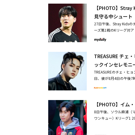
RE、デビュー3周年記
化と挑戦に高まる期待
【PHOTO】Str
見守る中シュート
27日午後、Stray Ki
ーズ第1戦のKリーグ対ア
s、LiSAと初コラボ決定
NTEEN ホシまでBOYN
TREASURE 
ックインセレモニ
TREASUREのチェ・
日、彼が8月4日の午後7
浦項（ポハン）のKリー
は、FCソウルの熱血フ
Cソウルを応援してきた
【PHOTO】イ
FCソウルについて言及
やアルバムの準備で忙し
8日午後、ソウル麻浦（マ
した。着実に連絡を取って
ワンキュー）Kリーグ1 
合わせてキックインセレモニ
ウンがキックインセレモニー
OOT」を発売する。チェ
む海外6ヶ国での公開が