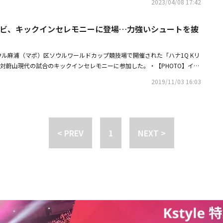
6時からFCソウルの公式ホームページでチケットが販売される。
2023/04/08 17:42
・ユビ、キックインセレモニーに登場…力強いシュートを披
ウル麻浦（マポ）区ソウルワールドカップ競技場で開催された「ハナ1Q Kリ
ソウル対蔚山現代の試合のキックインセレモニーに参加した。・【PHOTO】イ・
リーブランド「J.ESTINA」のイベントに出席・イ・ユビ、悪質なネットユ
2019/11/03 16:03
きない水準に達した」
< PREV
1
NEXT >