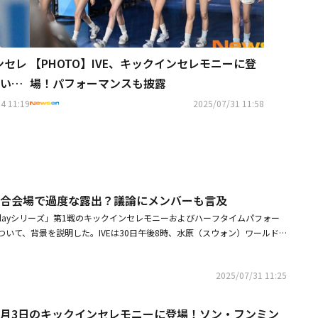
ンセレ
【PHOTO】IVE、キックインセレモニーに登
い抱
場！パフォーマンスも披露
4 11:19
2025/07/31 11:58
の試合会場で過度な露出？議論にメンバーも言及
pang Playシリーズ」第1戦のキックインセレモニーおよびハーフタイムパフォー
いて、背景を説明した。IVEは30日午後8時、水原（スウォン）ワールド
「2025 coupang playシリーズ」第1戦のキックインセレモニーおよび
ンスに出演した。Kリーグを代表する「チームKリーグ」と、「カラバオカ
2025/07/31 11:25
勝チームであるニューカッスル・ユナイテッドの戦いでIVEは試合が始まる前
ーおよびハーフタイム公演でヒット曲のパフォーマンスを披露した。その
ット上で話題になった。メンバーたちはそれぞれのスタイルに合わせてアレ
8月3日のキックインセレモニーに登場！ソン・フンミン