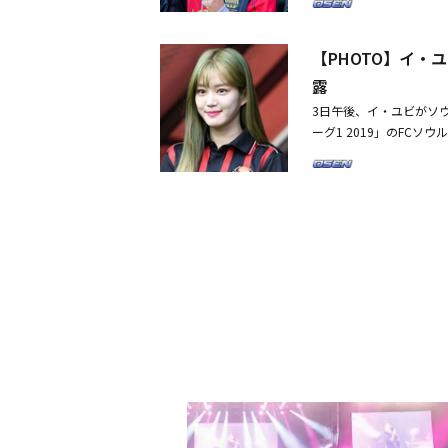
ームは、7月30日の午後
寄付
【PHOTO】イ
露
3日午後、イ・ユビがソ
ーグ1 2019」のFC
ユビ＆ソン・ユリ、ジュエ
ーザーを告訴へ「我慢で