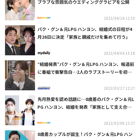
ブラブな雰囲気のウエディンググラビアを公開
2022/04/24 12:10
パク・グン＆元LPG ハンヨン、結婚式の日程が4
月26日に決定「家族と親戚だけを集めて行う」
2022/04/04 15:18
“結婚発表”パク・グン＆元LPG ハンヨン、報道前
に番組で衝撃告白…2人のラブストーリーを初公
開
2022/03/27 12:27
先月熱愛を認め話題に…8歳差のパク・グン＆元L
PG ハンヨン、結婚を発表「家族として支え合い
たい」
2022/03/08 15:27
8歳差カップルが誕生！パク・グン＆元LPG ハン