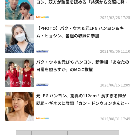
ヨン、双方が熱愛を認める「共演から交際に発
展」
2022/02/28 17:25
【PHOTO】パク・ウネ＆元LPG ハンヨン＆キ
ム・ヒョジン、番組の収録に参加
2021/05/06 11:10
パク・ウネ＆元LPG ハンヨン、新番組「あなたの
日常を照らすか」のMCに抜擢
2020/06/15 12:09
元LPG ハンヨン、驚異の112cm！長すぎる脚が
話題…ギネスに登録「カン・ドンウォンさんと同
じ長さ」
2019/08/31 17:45