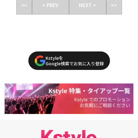
<<
< PREV
NEXT >
>>
Kstyleを
Google検索でお気に入り登録