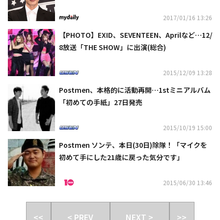
ン・ジフも国家独唱
2017/01/16 13:26
【PHOTO】EXID、SEVENTEEN、Aprilなど…12/
8放送「THE SHOW」に出演(総合)
2015/12/09 13:28
Postmen、本格的に活動再開…1stミニアルバム
「初めての手紙」27日発売
2015/10/19 15:00
Postmen ソンテ、本日(30日)除隊！「マイクを
初めて手にした21歳に戻った気分です」
2015/06/30 13:46
<<
< PREV
NEXT >
>>