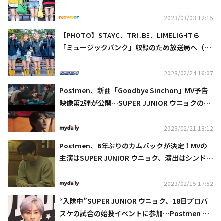
2023/03/03 12:15
【PHOTO】STAYC、TRI․BE、LIMELIGHTら
「ミュージックバンク」収録のため放送局へ（動
画あり）
2023/02/24 16:07
Postmen、新曲「Goodbye Sinchon」MV予告
映像第2弾が公開…SUPER JUNIOR ウニョクの演
技に注目
2023/02/21 18:12
Postmen、6年ぶりのカムバックが決定！MVの
主演はSUPER JUNIOR ウニョク、演出はシンドン
が担当
2023/02/15 17:52
“入隊中”SUPER JUNIOR ウニョク、18日プロバ
スケの試合の始投イベントに参加…Postmen シ