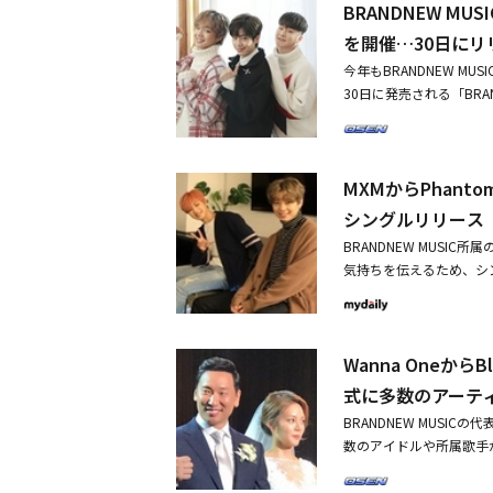
BRANDNEW 
ー3」で活躍し、名前を
集めている中、GIST
を開催…30日にリ
プホップファンの関心を集
今年もBRANDNEW M
保してきたベテランラッ
30日に発売される「BRAND
たグループEluphant
Tを祝って、幸運の数字
Wanna One出身パク
トルを「BRANDNEW 
し、様々な分野での才能
ャンルはもちろん、K-
プファンの期待を高めてい
MXMからPhant
せ、驚くべき成長を果た
イン音源配信サイトを通
エンターテインメント会
シングルリリース
り、1年間愛してくれたフ
BRANDNEW MUS
シングルプロジェクトに、
気持ちを伝えるため、シングル
熱かったファンの皆様の
日、「弊社所属の代表ミュ
返しするためアーティス
EAR 2017』をリリース
ちを表した。更に「完成した『BR
くれたファンに感謝の気
antom ハンヘ、KAN
Wanna Oneか
ングルはアイドルプロジェ
い』とBUMKEY、ヤン・ダ
たBRANDNEW MUSI
式に多数のアーテ
＆B SOULナンバー『S
伝えた。計2トラックで構
をより一層温かくするこ
BRANDNEW MUSI
きめきさが際立つR＆Bだ。B
DNEW MUSICの7番目
数のアイドルや所属歌手が
ン・ダイル、MXMが参加し
時、全音楽配信サイトを通じ
ウエディングホールで結婚
erbal Jint、Elupha
ィストが15日にシング
ンとMXMのイム・ヨン