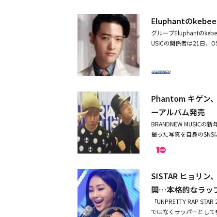
ANDNEW MUSIC所属の
Eluphantのk
た。San E、Verbal 
て所属事務所の代表の結婚を
グループEluphantのk
ン、元SISTAR ヒョリ
USICの関係者は21日
した。2人は出会って5ヶ
ない」と明らかにした。20
ィンググラビアの撮影映
mpanyの代表、そして
で、本日(9/30)4組の
の1人だ。kebeeはMne
Phantom キゲン
ーアルバム発売
BRANDNEW MUSIC
撮った写真を自身のSNS
グルにフィーチャリングで
OULD I GO」を公
ンはラビが所属するVI
SISTAR ヒョリン
持してきた。今回のキゲン
り、彼らが共に作業した
開…本格的なラッ
あるBRANDNEW MUS
「UNPRETTY RAP 
公はキゲンだ。今年のス
ではなくラッパーとして参加
ゲンのニューシングルは