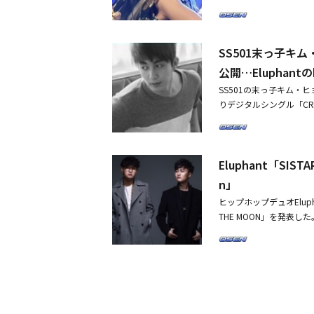
ンメントは7日午後、You
L DESTROYER)
リンが本格的なラップを披露
SS501末っ子キ
STAR 2」への出演を
な音色と拍子が際立つラ
公開…Eluphan
これに先立ちヒョリンは、Bl
SS501の末っ子キム・
露した。
りデジタルシングル「CROS
曲の予告映像を公開し、
バック日「2015.08.17
告映像は、カジュアルな
Eluphant「S
力派ヒップホップバンドE
和し、新曲発表前に多く
n」
ア、アルゼンチン、チリ
ヒップホップデュオElupha
キム・ヒョンジュンは17
THE MOON」を発表した
INE」で音楽番組をは
の完結編である今回のアル
ンジュンのカムバックを待
ルバムで、いつも見えるが
プホップグループElup
だけの話が、音楽ファンの
ム・ヒョンジュンの優し
務めるヒップホップレーベ
して活動するだけに、各
精力的に活動する予定だ。
なくカムバックするキム
回のアルバムで、完成度