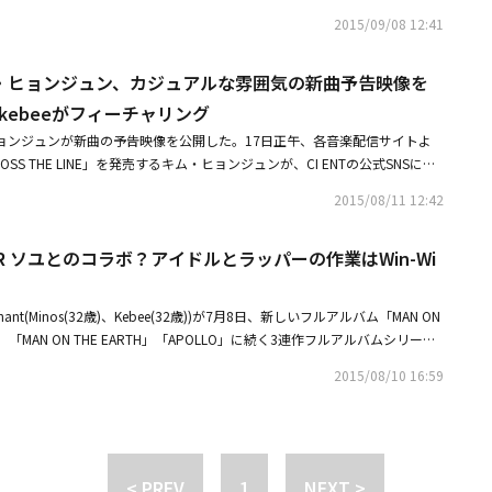
Tube公式チャンネルでヒョリンとkebeeがコラボした楽曲「TWD(THE WAL
2015/09/08 12:41
」を無料で公開した。この曲は音楽配信サイトでは発売されていない。しかし、ヒョ
した点で意味がある。11日に韓国で放送されるMnet「UNPRETTY RAP
ム・ヒョンジュン、カジュアルな雰囲気の新曲予告映像を
控えているため、今回のアルバムがさらに注目を集めている。ヒョリンは独特
ップでボーカルに負けない実力を披露し、これからの活動の期待を高めた。
tのkebeeがフィーチャリング
ock B ジコ、ラッパーPaloaltoと一緒に「DARK PANDA」でコラボも披
ヒョンジュンが新曲の予告映像を公開した。17日正午、各音楽配信サイトよ
S THE LINE」を発売するキム・ヒョンジュンが、CI ENTの公式SNSに新
カムバックが間近に迫っていることを知らせた。キム・ヒョンジュンのカム
2015/08/11 12:42
 PM 12:00」と新曲「CROSS THE LINE」というタイトルの登場から始まる予
キム・ヒョンジュンの魅力が垣間見える様々な映像で女心を掴んでいる。実
ISTAR ソユとのコラボ？アイドルとラッパーの作業はWin-Wi
luphantのkebeeのラップとキム・ヒョンジュンの甘い歌声が予告映像と調
のファンの期待を高めている。特に先月31日、メキシコを皮切りにボリビ
の南米4ヶ国でワールドツアーを開催し、9000人ほどの海外ファンと会った
nt(Minos(32歳)、Kebee(32歳))が7月8日、新しいフルアルバム「MAN ON
日、ソロ歌手として韓国で約2年ぶりに発表する今回の新曲「CROSS THE L
。「MAN ON THE EARTH」「APOLLO」に続く3連作フルアルバムシリーズ
じめとする様々な番組に出演して精力的に活動する予定で、長い間キム・ヒョ
バム「MAN ON THE MOON」は、月に関連した情緒をコンセプトにしたア
ってきたたくさんのファンから注目を浴びている。CI ENTは「実力派ヒッ
2015/08/10 16:59
手の届かないところにあるものへの感情を月に喩えて表現したEluphant
hantのメンバーkebeeがフィーチャリングに参加した今回の新曲を通じて、キ
胸をときめかせる。今年1月、ラッパーRhymerが代表プロデューサーを
く甘い魅力を感じることができるものと期待される。久しぶりにソロ歌手と
ルBRANDNEW MUSICの専属アーティストとして合流した彼らは、さらに
音楽番組や様々な番組に出演し、精力的に活動する計画であるだけに、まも
特に、Eluphantは3年ぶりに3連作アルバムシリーズの終止符を打った今
・ヒョンジュンにたくさんの関心と期待をお願いしたい」と伝えた。
に集中したと伝えると共に、音楽面とそれ以外の面で色々と悩んだと打ち明
< PREV
1
NEXT >