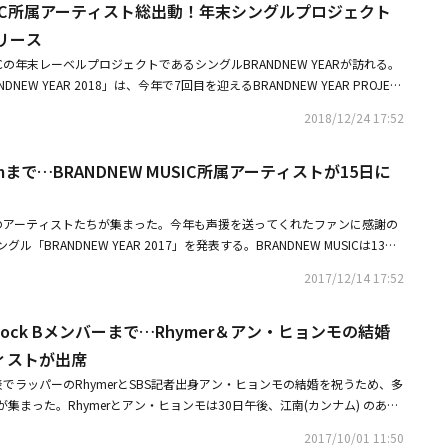
MUSIC所属アーティスト総出動！年末シングルプロジェクト
知らせたGIST（ユン・ヒョンソン）がフィーチャリングとして参加し注目を
特有のハスキーなトーンで感覚的なラップを盛り込んだことが伝えられ、ヒッ
リース
めている。kebeeは2004年のデビュー以来、安定した活動でマニア層を確
USICの年末レーベルプロジェクトであるシングルBRANDNEW YEARが訪れる。
パーで、ソロ活動の他にも仲間のラッパーのMinosとデュエットを成し遂げ
NEW YEAR 2018」は、今年で7回目を迎えるBRANDNEW YEAR PROJEC
で、昨年11月に4thアルバムをリリースして注目を集めた。またkebeeは最近、
である7にリスナーの皆に幸運が訪れることを願う気持ちを込め、サブタイ
・ジフン、IZ*ONEなど多数のK-POPアイドルのアルバムにも作詞家として参加
2018/12/24 17:52
7」に決めたという。特に今年、BRANDNEW MUSICはヒップホップとR＆Bジ
をアピールした。ベテランと新人の絶妙な組み合わせで、すでにヒップホッ
POPアイドル音楽やバラードまでの全ジャンルで様々なアーティストを成功さ
るkebeeのニューシングル「Yozm」は本日（24日）午後6時、全オンラ
omまで…BRANDNEW MUSIC所属アーティストが15日に
した。その結果、創立以来最高の売り上げを記録し、トータルミュージック
じて確認することができる。
社に生まれ変わった。そのため、毎年のように所属アーティストらが集ま
ァンに恩返しするという意味を込めて披露している「BRANDNEW YEAR」
IC所属のアーティストたちが集まった。今年も声援を送ってくれたファンに感謝の
より一層関心が高まっている。これにBRANDNEW MUSICは「いつもより
「BRANDNEW YEAR 2017」を発表する。BRANDNEW MUSICは13
支持と愛のおかげで、よい成果を収めた1年であった。そのため、これに恩
ージシャンたちがタッグを組み、15日午後6時にシングル『BRANDNEW Y
トらがより一生懸命今回のプロジェクトを準備した」とファンに感謝の気持
2017/12/14 17:52
する」と伝えた。続いて「BRANDNEW MUSICが2011年から毎年、応援して
ANDNEW YEAR 2018 』はVerbal Jint、BUMKEY、Eluphant、元Ph
持ちを伝えるために発売するプレゼントのようなプロジェクトだ。今回のシ
TO、GREE、Yenjaminが参加したR＆Bヒップホップトラック『全部やってもい
らBlock Bメンバーまで…Rhymer＆アン・ヒョンモの結婚
クトBRANDNEW BOYSを成功裏にデビューさせ、新しいシーズンを迎え
イル、テワン（C-LUV）、カン・ミンヒ、MXM、Vincent Blueが披露するR
Cの覚悟と期待を盛り込み『BRANDNEW SEASON』というタイトルをつけた」と
ィストが出席
weater』の2曲のダブルシングルで構成されている。この2曲の歌が皆の年末
成され、その中で1曲目のトラック「Baby Can I」は、暖かい雰囲気のと
とを願い、これからもよりよい音楽で恩返しする」と伝えた。今回のBRAN
Cの代表でラッパーのRhymerとSBS記者出身アン・ヒョンモの結婚を祝うため、多
UMKEY、Chancellor、Phantomのサンチェス、テワン（C-LUV）、ヤ
のレーベルプロジェクトシングル「BRANDNEW YEAR 2018 」は30日午後6
集まった。Rhymerとアン・ヒョンモは30日午後、江南(カンナム) のある
た。2曲目のトラック「Fresh Air」はワイルドな雰囲気のヒップホップでV
て発売される。・MXMからPhantomまでBRANDNEW MUSIC所属アーテ
した。この日、オープニングではWanna Oneのイ・デフィ、パク・ウジ
nt、Phantomのハンヘ、Rudals、DJ Juiceが参加した。
2017/10/01 11:50
ルリリース
ミン、キム・ドンヒョンが直接「僕だよ僕」を歌い祝った。続いた2部ではBR