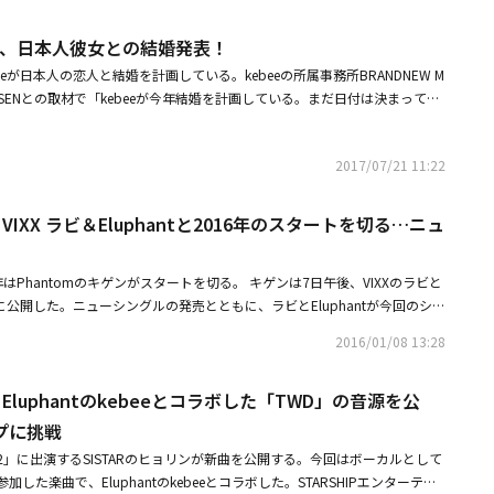
アーティストたちが総出動して「You Make Me Feel Brand New」を熱唱し
ebee、日本人彼女との結婚発表！
Jint、Phantom サンチェス、MXM、ハンヘ、Eluphantなどがステージに上がっ
祝った。その他結婚式にはBlock B ジコ、パクキョン、P.O、AOA ジミ
ebeeが日本人の恋人と結婚を計画している。kebeeの所属事務所BRANDNEW M
ン、Jessiなどの姿もあった。Rhymerとアン・ヒョンモは今月8月に結婚を発表
、OSENとの取材で「kebeeが今年結婚を計画している。まだ日付は決まってい
月で結婚した。・Rhymer＆アン・ヒョンモ、明日(9/30)ついに結婚ウェデ
04年にデビューしたkebeeは、2011年までヒップホップレーベルSoul Co
像を公開(動画あり)・結婚式ラッシュ！イ・シヨンからチョン・ギョウンま
Eluphantの活動など、韓国のヒップホップシーンで認められているラッパー
カップルが挙式
2017/07/21 11:22
t「SHOW ME THE MONEY 6」に出演したが、2次予選で惜しくも脱落した。
、VIXX ラビ＆Eluphantと2016年のスタートを切る…ニュ
の新年はPhantomのキゲンがスタートを切る。 キゲンは7日午後、VIXXのラビと
に公開した。ニューシングルの発売とともに、ラビとEluphantが今回のシン
参加した事実を知らせた。最近、初のミックステープである「WHERE SH
2016/01/08 13:28
開して話題を集めたVIXXのラビは、キゲンとデビュー前からの親しい関係だ。キゲ
XXのデビューアルバムに作詞家として参加するほど、音楽的に格別な関係を維
、Eluphantのkebeeとコラボした「TWD」の音源を公
のシングルにラビとEluphantがフィーチャリングで参加することにな
キゲンの新曲に音楽ファンの期待が集まっている。 キゲンの所属事務所で
プに挑戦
ICは「2016年に入ってBRANDNEW MUSICで初めて発売されるアルバムの主人
STAR 2」に出演するSISTARのヒョリンが新曲を公開する。今回はボーカルとして
タートを切るだけに心血を注いで作業した。期待してもいい」と伝えた。キ
した楽曲で、Eluphantのkebeeとコラボした。STARSHIPエンターテイ
11日正午、音楽配信サイトで発売される予定だ。