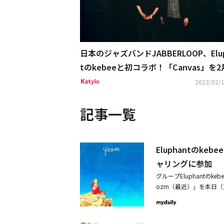
日本のジャズバンドJABBERLOOP、Elup
tのkebeeと初コラボ！「Canvas」を2
日にリリース…本人からのコメントも到
2022/02/1
記事一覧
Eluphantのk
ャリングに参加
グループEluphantの
ozm（最近）」を本日（
「顔」以来11ヶ月ぶり
詞から始まるリフレーン
うメッセージをkebee