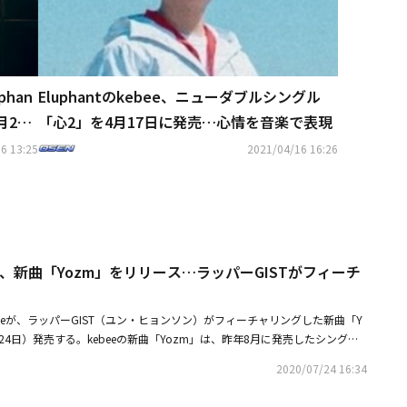
han
Eluphantのkebee、ニューダブルシングル
月23
「心2」を4月17日に発売…心情を音楽で表現
着
6 13:25
2021/04/16 16:26
ebee、新曲「Yozm」をリリース…ラッパーGISTがフィーチ
kebeeが、ラッパーGIST（ユン・ヒョンソン）がフィーチャリングした新曲「Y
24日）発売する。kebeeの新曲「Yozm」は、昨年8月に発売したシングル
に発表される新曲で「最近何が流行しているのか教えてください」という歌
2020/07/24 16:34
から分かるように、進んでいく世の中で自分だけの流れを見ていきたいとい
特有の感性的な歌詞で盛り込んだ曲だ。特に、今回の曲にはMnet「高等ラッパ