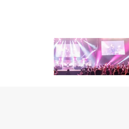
けた。「3rdフルアル
色々と変化があった。ア
えた。困難もあったが、
をリリースする方だった
ている。以前こんなアル
う」(Minos)「前から
始めた頃は、フルアルバ
の流れが変わった。そこ
みができた。作業した楽
り時間が必要だった」(K
ての楽曲を聞いて頂くこ
ある方には、全ての楽曲
全ての楽曲が有機的に繋が
たEluphantの悩みは
一風変わった音楽を披露
を破った感性ヒップホップ
一度教えてあげると話し
う音楽にも込めようとす
ージだ。長い間気楽に聞け
った。今僕たちはヒップ
を聞いて、人々が何だか