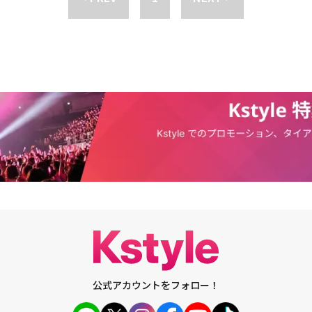
バムだ。5年近い時間をかけた作業のラストである。音楽面とそれ以外の面で
ルバムを出す過程、発表する過程でたくさん学んだし、良い仲間にも巡り合
これから音楽をするのが楽しみだ。僕たちはけっこう時間を置いてアルバム
。最近では毎月1曲のペースで出している。それで僕たちは再出発だと思っ
バムがあったなと、その関連性を見つけようとする方もいらっしゃると思
僕たちは個人の作品とEluphantの音楽を平行した。ところが、僕たちが音楽を
ムを出すことに集中したが、今は作品よりも一つの曲を発表する方向へ市場
から僕たちの欲を捨てることや、僕たちの話に集中することなど、色々な悩
曲の中でトラックリストに含まれなかった曲も多いが、欲を捨てるのにかな
ebee)「このアルバムで、タイトル曲以外に僕たちが精魂を込めて作った全
とができるのかと思った。欲張ったかもしれないが、僕たちの音楽に興味の
が十分に気に入って頂けるように、タイトル曲以外はただの脇役ではなく、
る作品集を作りたいと思った」(Kebee)3年ぶりにニューアルバムを発表し
深かったが、自信もすごかった。Eluphantは今回も自分だけの特色を生かし、
すると伝えた。ストーリーテリングを通じてヒップホップシーンの固定観念
のトップランナーEluphantは、ヒップホップの歌詞を聞く面白さをもう
た。「最近では直観的かつ刺激的な音楽が多いと思った。もちろん、そうい
るメッセージがあるだろうが、僕たちが目指すのは十分に考えられるメッセ
る音楽が作りたい。10代の頃、ユン・ジョンシンとPANICの音楽が好きだ
ホップをしているが、それが土台になって反映されたと思う。僕たちの音楽
公式アカウントをフォロー！
心の琴線に触れるストーリーがあると思い、歌詞にも集中できる音楽を作り