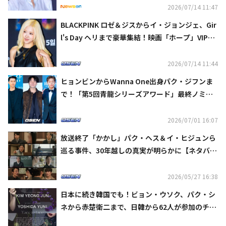
2026/07/14 11:47
BLACKPINK ロゼ＆ジスからイ・ジョンジェ、Gir
l's Day ヘリまで豪華集結！映画「ホープ」VIP試
写会に出席
2026/07/14 11:44
ヒョンビンからWanna One出身パク・ジフンま
で！「第5回青龍シリーズアワード」最終ノミネ
ートを発表
2026/07/01 16:07
放送終了「かかし」パク・ヘス＆イ・ヒジュンら
巡る事件、30年越しの真実が明らかに【ネタバレ
あり】
2026/05/27 16:38
日本に続き韓国でも！ビョン・ウソク、パク・シ
ネから赤楚衛二まで、日韓から62人が参加のチャ
リティー写真展を開催