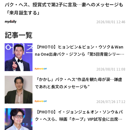
パク・ヘス、授賞式で第2子に言及…妻へのメッセージも
「来月誕生する」
2026/08/01 12:46
記事一覧
【PHOTO】ヒョンビン＆ビョン・ウソク＆Wan
na One出身パク・ジフンら「第5回青龍シリーズ
アワード」レッドカーペットに登場
2026/08/01 11:08
「かかし」パク・ヘス“作品を観た母が涙…謙虚
であれと長文のメッセージも”
2026/07/26 17:12
【PHOTO】イ・ジョンジェ＆オン・ソンウ＆パ
ク・ヘスら、映画「ホープ」VIP試写会に出席
（動画あり）