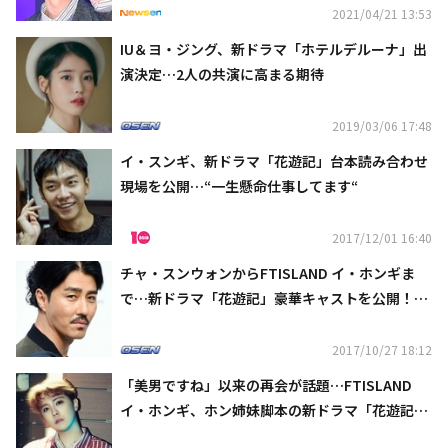
2021/04/21 13:53
IU＆ヨ・ジング、新ドラマ「ホテルデルーナ」出
演決定…2人の共演に高まる期待
2019/03/06 17:48
イ・スンギ、新ドラマ「花遊記」台本読み合わせ
現場を公開…“一生懸命仕事してます“
2017/12/01 16:40
チャ・スンウォンからFTISLAND イ・ホンギま
で…新ドラマ「花遊記」豪華キャストを公開！O
NEの演技初挑戦にも注目
2017/10/27 18:12
「美男ですね」以来の再会が話題…FTISLAND
イ・ホンギ、ホン姉妹脚本の新ドラマ「花遊記」
に出演決定！