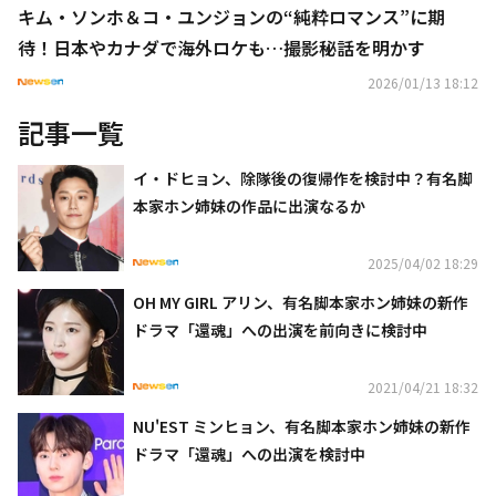
キム・ソンホ＆コ・ユンジョンの“純粋ロマンス”に期
待！日本やカナダで海外ロケも…撮影秘話を明かす
2026/01/13 18:12
記事一覧
イ・ドヒョン、除隊後の復帰作を検討中？有名脚
本家ホン姉妹の作品に出演なるか
2025/04/02 18:29
OH MY GIRL アリン、有名脚本家ホン姉妹の新作
ドラマ「還魂」への出演を前向きに検討中
2021/04/21 18:32
NU'EST ミンヒョン、有名脚本家ホン姉妹の新作
ドラマ「還魂」への出演を検討中