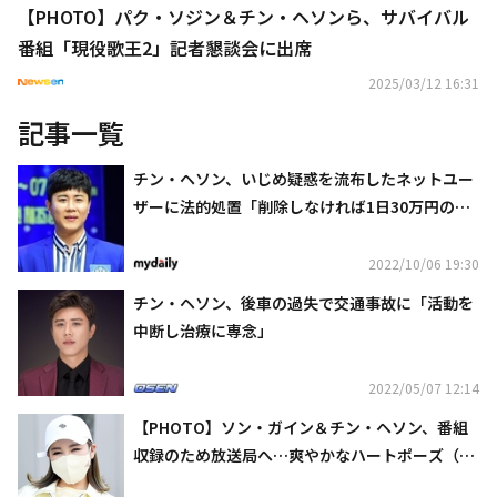
【PHOTO】パク・ソジン＆チン・ヘソンら、サバイバル
番組「現役歌王2」記者懇談会に出席
2025/03/12 16:31
記事一覧
チン・ヘソン、いじめ疑惑を流布したネットユー
ザーに法的処置「削除しなければ1日30万円の罰
金」
2022/10/06 19:30
チン・ヘソン、後車の過失で交通事故に「活動を
中断し治療に専念」
2022/05/07 12:14
【PHOTO】ソン・ガイン＆チン・ヘソン、番組
収録のため放送局へ…爽やかなハートポーズ（動
画あり）