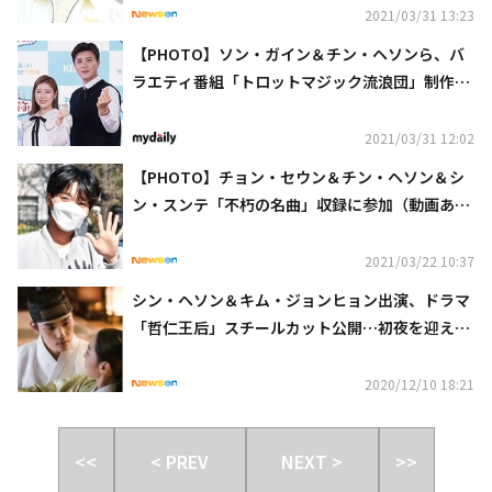
2021/03/31 13:23
【PHOTO】ソン・ガイン＆チン・ヘソンら、バ
ラエティ番組「トロットマジック流浪団」制作発
表会に出席
2021/03/31 12:02
【PHOTO】チョン・セウン＆チン・ヘソン＆シ
ン・スンテ「不朽の名曲」収録に参加（動画あ
り）
2021/03/22 10:37
シン・ヘソン＆キム・ジョンヒョン出演、ドラマ
「哲仁王后」スチールカット公開…初夜を迎えた
2人に何が？
2020/12/10 18:21
<<
< PREV
NEXT >
>>