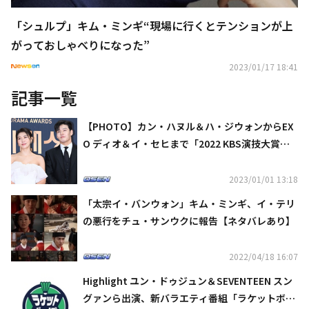
「シュルプ」キム・ミンギ“現場に行くとテンションが上
がっておしゃべりになった”
2023/01/17 18:41
記事一覧
【PHOTO】カン・ハヌル＆ハ・ジウォンからEX
O ディオ＆イ・セヒまで「2022 KBS演技大賞」
レッドカーペットに登場
2023/01/01 13:18
「太宗イ・バンウォン」キム・ミンギ、イ・テリ
の悪行をチュ・サンウクに報告【ネタバレあり】
2022/04/18 16:07
Highlight ユン・ドゥジュン＆SEVENTEEN スン
グァンら出演、新バラエティ番組「ラケットボー