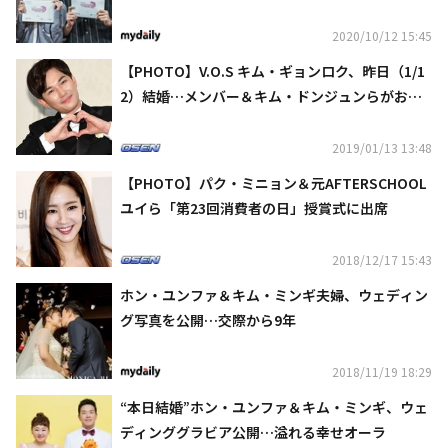
トキメキと愉快な面白さに高まる期待
2020/10/12 15:45
【PHOTO】V.O.S キム・ギョンロク、昨日（1/1
2）結婚…メンバー＆キム・ドンジュンらがお祝
いに
2019/01/13 13:48
【PHOTO】パク・ミニョン＆元AFTERSCHOOL
ユイら「第23回消費者の日」授賞式に出席
2018/12/17 15:43
ホン・ユンファ＆キム・ミンギ夫婦、ウェディン
グ写真を公開…交際から9年
2018/11/19 18:29
“本日結婚”ホン・ユンファ＆キム・ミンギ、ウェ
ディンググラビア公開…溢れる幸せオーラ