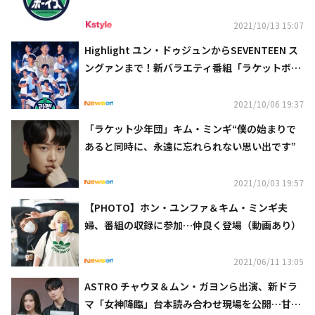
イズ」12月19日よりMnetにて日本初放送
2021/10/13 15:07
Highlight ユン・ドゥジュンからSEVENTEEN ス
ングァンまで！新バラエティ番組「ラケットボー
イズ」ポスターを公開
2021/10/06 19:37
「ラケット少年団」キム・ミンギ“僕の始まりで
あると同時に、永遠に忘れられない思い出です”
2021/10/03 19:57
【PHOTO】ホン・ユンファ＆キム・ミンギ夫
婦、番組の収録に参加…仲良く登場（動画あり）
2021/06/11 13:05
ASTRO チャウヌ＆ムン・ガヨンら出演、新ドラ
マ「女神降臨」台本読み合わせ現場を公開…甘い