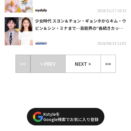
2018/11/17 10:32
少女時代 スヨン＆チョン・ギョンホからキム・ウ
ビン＆シン・ミナまで…芸能界の“長続きカップ
ル”8組を発表！
2018/08/19 12:02
<<
< PREV
NEXT >
>>
Kstyleを
Google検索でお気に入り登録