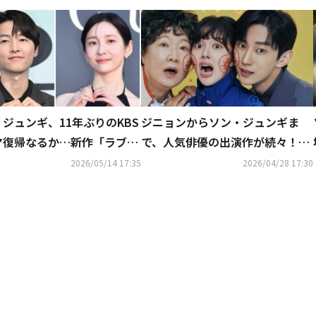
ジュンギ、11年ぶりのKBS
ジニョンからソン・ジュンギま
マ復帰なるか…新作「ラブク
で、人気俳優の出演作が続々！
」2027年上半期に放送へ
ソ・イングクのファンコンも…5
2026/05/14 17:35
2026/04/28 17:30
月のCSホームドラマチャンネルも
豊富