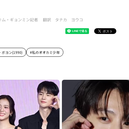
キム・ギョンミン記者 翻訳 タナカ ヨウコ
ボヨン(1990)
#
私のオオカミ少年