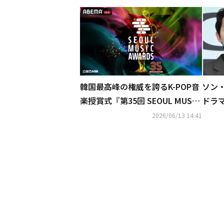
ソン・
韓国最高峰の権威を誇るK-POP音
ドラ
楽授賞式『第35回 SEOUL MUSIC
ラウド
AWARDS』2026年6月20日（土）
2026/06/13 14:41
夜6時より、「ABEMA」にて日韓
同時・独占無料生中継が決定