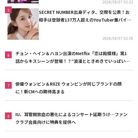
2026/08/07 02:32
5
SECRET NUMBER出身ディタ、交際を公表！お
相手は登録者137万人超えのYouTuber兼バイオ
リニスト
2026/08/07 02:38
チョン・ヘイン＆ハヨン出演のNetflix「恋は飴模様」第1
6
話からキスシーンが登場！？“浪漫とときめきでいっぱいの
作品”
俳優ウォンビン＆RIIZE ウォンビンが同じブランドの顔
7
に！新CMへの期待高まる
IU、耳管開放症の悪化によるコンサート延期うけ…ファン
8
クラブ会員向けに特典を提供へ