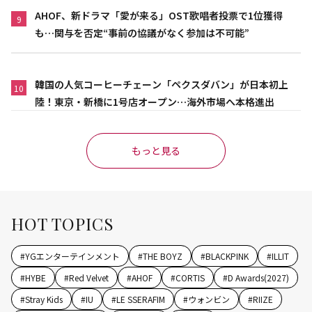
AHOF、新ドラマ「愛が来る」OST歌唱者投票で1位獲得
9
も…関与を否定“事前の協議がなく参加は不可能”
韓国の人気コーヒーチェーン「ペクスダバン」が日本初上
10
陸！東京・新橋に1号店オープン…海外市場へ本格進出
もっと見る
HOT TOPICS
#
YGエンターテインメント
#
THE BOYZ
#
BLACKPINK
#
ILLIT
#
HYBE
#
Red Velvet
#
AHOF
#
CORTIS
#
D Awards(2027)
#
Stray Kids
#
IU
#
LE SSERAFIM
#
ウォンビン
#
RIIZE