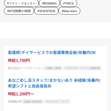
#
ファン・ジョンミン
#
BIGBANG
#
TWICE
#
BTS(防弾少年団)
#
SEVENTEEN
#
NewJeans
看護師/デイサービスでの看護業務全般/扶養内OK
時給1,700円
株式会社ワークステーション
大阪府 大阪市
アルバイト・パート / 派遣社員
あなごめし店スタッフ/まかないあり 未経験/扶養内/
希望シフトと自由度高め
時給1,200円～
武田風林亭
広島県 廿日市市
アルバイト・パート