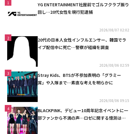
1
YG ENTERTAINMENT社屋前でゴルフクラブ振り
回し…20代女性を現行犯逮捕
2026/08/07 02:02
2
20代の日本人女性インフルエンサー、韓国でラ
イブ配信中に死亡…警察が経緯を調査
2026/08/06 02:59
3
Stray Kids、BTSが不参加表明の「グラミー
賞」や入隊まで…素直な考えを明らかに
2026/08/06 09:15
4
BLACKPINK、デビュー10周年記念イベントに一
部ファンから不満の声…ロゼに関する憶測は否
定