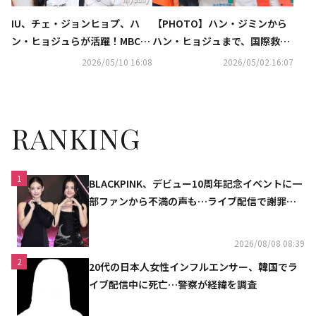
IU、チェ・ジョンヒョプ、ハ
【PHOTO】ハン・ジミンから
ン・ヒョジュらが活躍！MBCド
ハン・ヒョジュまで、国際救護
ラマのラインナップに注目
団体の募金イベントに参加
2026/05/10 16:08
2026/05/02 16:07
RANKING
1
BLACKPINK、デビュー10周年記念イベントに一
部ファンから不満の声も…ライブ配信で謝罪
「コミュニケーション不足だった」
2026/08/08 08:39
2
20代の日本人女性インフルエンサー、韓国でラ
イブ配信中に死亡…警察が経緯を調査