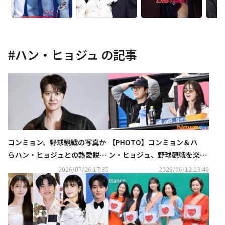
#
ハン・ヒョジュ
の記事
コンミョン、野球観戦の写真か
【PHOTO】コンミョン＆ハ
らハン・ヒョジュとの熱愛説が
ン・ヒョジュ、野球観戦を楽し
浮上も「“お似合い”という声が
む姿をキャッチ
2026/07/26 17:35
2026/06/12 13:46
多くて満足」