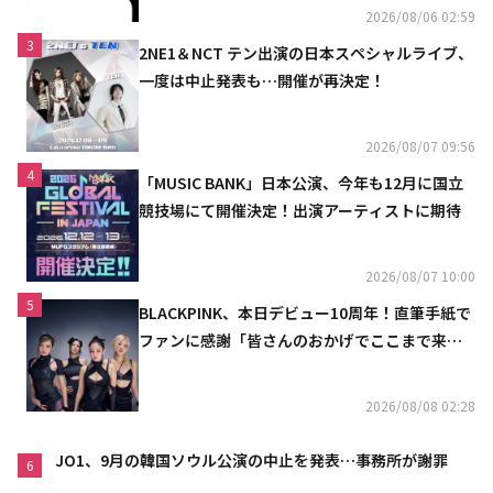
2026/08/06 02:59
3
2NE1＆NCT テン出演の日本スペシャルライブ、
一度は中止発表も…開催が再決定！
2026/08/07 09:56
4
「MUSIC BANK」日本公演、今年も12月に国立
競技場にて開催決定！出演アーティストに期待
2026/08/07 10:00
5
BLACKPINK、本日デビュー10周年！直筆手紙で
ファンに感謝「皆さんのおかげでここまで来ら
れた」
2026/08/08 02:28
JO1、9月の韓国ソウル公演の中止を発表…事務所が謝罪
6