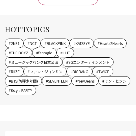
HOT TOPICS
#
2NE1
#
NCT
#
BLACKPINK
#
KATSEYE
#
Hearts2Hearts
#
THE BOYZ
#
fantagio
#
ILLIT
#
ミュージックバンク日本公演
#
YGエンターテインメント
#
RIIZE
#
ファン・ジョンミン
#
BIGBANG
#
TWICE
#
BTS(防弾少年団)
#
SEVENTEEN
#
NewJeans
#
ミン・ヒジン
#
Kstyle PARTY