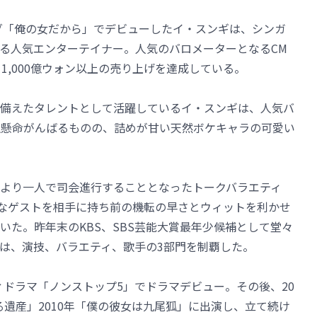
ング「俺の女だから」でデビューしたイ・スンギは、シンガ
る人気エンターテイナー。人気のバロメーターとなるCM
1,000億ウォン以上の売り上げを達成している。
備えたタレントとして活躍しているイ・スンギは、人気バ
生懸命がんばるものの、詰めが甘い天然ボケキャラの可愛い
より一人で司会進行することとなったトークバラエティ
様なゲストを相手に持ち前の機転の早さとウィットを利かせ
いた。昨年末のKBS、SBS芸能大賞最年少候補として堂々
は、演技、バラエティ、歌手の3部門を制覇した。
ディドラマ「ノンストップ5」でドラマデビュー。その後、20
なる遺産」2010年「僕の彼女は九尾狐」に出演し、立て続け