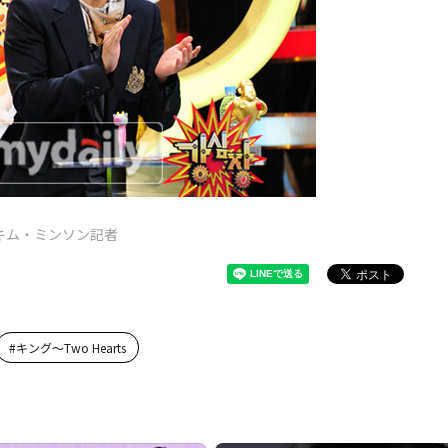
キム・ミンソン記者
#
キング～Two Hearts