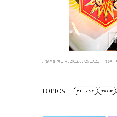
元記事配信日時 :
2012/03/26 13:21
記者 :
TOPICS
#
イ・スンギ
#
強心臓