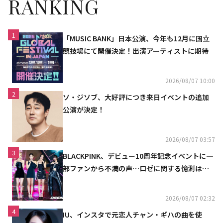
RANKING
1
「MUSIC BANK」日本公演、今年も12月に国立
競技場にて開催決定！出演アーティストに期待
2026/08/07 10:00
2
ソ・ジソブ、大好評につき来日イベントの追加
公演が決定！
2026/08/07 03:57
3
BLACKPINK、デビュー10周年記念イベントに一
部ファンから不満の声…ロゼに関する憶測は否
定
2026/08/07 02:32
4
IU、インスタで元恋人チャン・ギハの曲を使