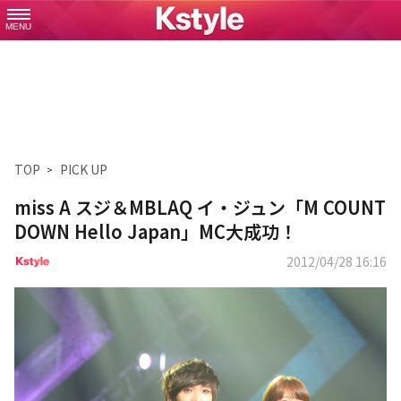
MENU
TOP
PICK UP
miss A スジ＆MBLAQ イ・ジュン「M COUNT
DOWN Hello Japan」MC大成功！
2012/04/28 16:16