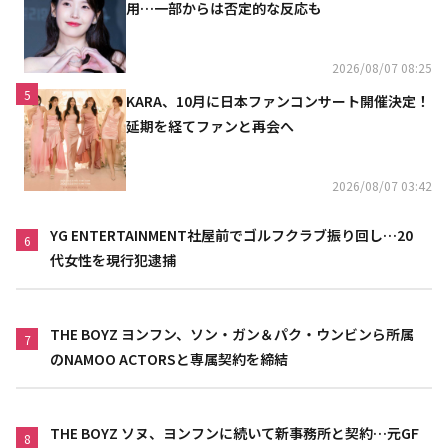
用…一部からは否定的な反応も
2026/08/07 08:25
5
KARA、10月に日本ファンコンサート開催決定！
延期を経てファンと再会へ
2026/08/07 03:42
YG ENTERTAINMENT社屋前でゴルフクラブ振り回し…20
6
代女性を現行犯逮捕
THE BOYZ ヨンフン、ソン・ガン＆パク・ウンビンら所属
7
のNAMOO ACTORSと専属契約を締結
THE BOYZ ソヌ、ヨンフンに続いて新事務所と契約…元GF
8