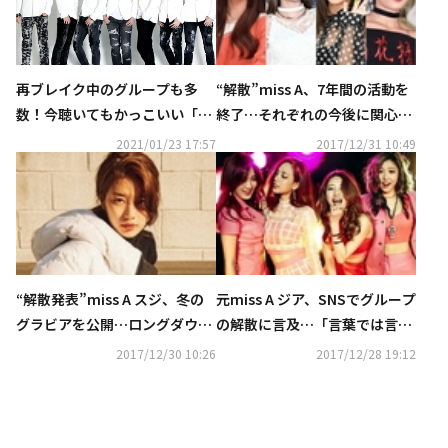
再ブレイク中のグループも多
“解散”miss A、7年間の活動を
数！今聴いてもかっこいい「第
終了…それぞれの今後に関心集
2世代＆2.5世代アイドル」とは
中
2021/01/23 17:57
2017/12/31 10:49
“解散発表”miss A スジ、冬の
元miss A ジア、SNSでグループ
グラビアを公開…ロングダウン
の解散に言及…「言葉では言い
もスタイリッシュに
表せない」
2017/12/30 10:26
2017/12/28 19:12