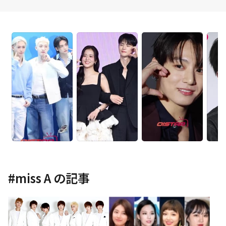
#
miss A
の記事