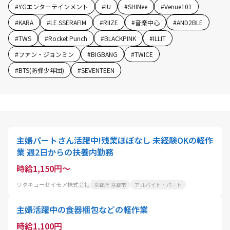
#
YGエンターテインメント
#
IU
#
SHINee
#
Venue101
#
KARA
#
LE SSERAFIM
#
RIIZE
#
音楽中心
#
AND2BLE
#
TWS
#
Rocket Punch
#
BLACKPINK
#
ILLIT
#
ファン・ジョンミン
#
BIGBANG
#
TWICE
#
BTS(防弾少年団)
#
SEVENTEEN
主婦パートさん活躍中!残業ほぼなし 未経験OKの軽作
業 週2日からの扶養内勤務
時給1,150円～
ワタキューセイモア株式会社
京都府 京都市
アルバイト・パート
主婦活躍中の食器梱包などの軽作業
時給1,100円