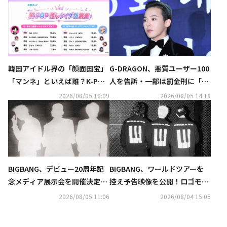
韓国アイドル界の「顔面国宝」
G-DRAGON、悪質ユーザー100
「マンネ」といえば誰？K-POP
人を告訴・一部は罰金刑に「匿
推しタイプ別調査の結果が明ら
名アカウントも処罰の可能性」
2026/08/05 18:09
2026/08/05 14:18
かに
BIGBANG、デビュー20周年記
BIGBANG、ワールドツアーを
念メディア展示会を開催決定！
控え予告映像を公開！ロゴモー
無料で実施も…予告ポスターに
ションの意味・世界観に注目
2026/08/05 11:06
2026/08/04 15:05
注目