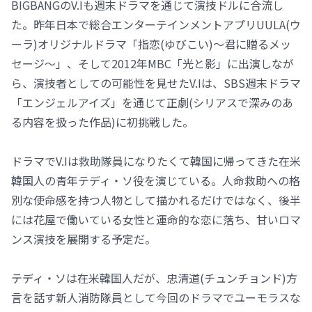
BIGBANGのV.Iも週末ドラマを通じて演技ドルに合流し
た。昨年日本で総合エンターテインメントアプリUULA(ウ
ーラ)オリジナルドラマ「指恋(ゆびこい)～君に贈るメッ
セージ～」、そして2012年MBC「光と影」に出演しなが
ら、演技者としての可能性を見せたV.Iは、SBS週末ドラマ
「エンジェルアイズ」を通じて正劇(シリアスで深みのあ
る内容を扱った作品)に初挑戦した。
ドラマでV.Iは救助隊員になりたくて韓国に帰ってきた在米
韓国人の青年テディ・ソ役を演じている。人命救助への格
別な使命感を持つ人物として描かれるだけではなく、後半
には花屋で働いている女性と運命的な恋に落ち、甘いロマ
ンス演技を展開する予定だ。
テディ・ソは在米韓国人だが、忠清道(チュンチョンド)方
言を話す新人消防隊員として今回のドラマでユーモラスな