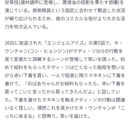
甘草役(適材適所に登場し、潤滑油の役割を果たす俳優)を
演じている。救助隊員という設定に合わせて緊迫した状況
が繰り広げられるため、彼のコミカルな役がより大きな活
力を吹き込んでいる。
26日に放送された「エンジェルアイズ」の第5話で、キ・
ウンチャン(コン・ヒョンジン)がテディ・ソ(V.I)の行動を
見て変態だと誤解するシーンが登場して笑いを誘った。初
めて給料をもらったテディ・ソは亡くなった祖母を想いな
がら赤い下着を買い、一人で宿舎に残りマネキンに下着を
着せて、「おばあちゃんがお給料もらったら、赤い下着を
買ってこいと言ったから買ってきたんだよ」と話してい
た。下着を着せたマネキンを触るテディ・ソの行動は間違
いなく怪しい。偶然これを見かけたキ・ウンチャンが「こ
っちに来るな」と怒鳴り、笑いを届けた。