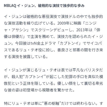
MBLAQ イ・ジュン、破格的な演技で独歩的な歩み
イ・ジュンは破格的な悪役演技で演技ドルの中でも独歩的
な演技活動を繰り広げている。2009年に映画「ニンジ
ャ・アサシン」でスクリーンデビューし、2013年は「俳
優は俳優だ」で主演を務めて、演技力を認められたイ・ジ
ュン。今回彼はtvN金土ドラマ「カプトンイ」でサイコパ
スであるリュ・テオ役に扮し、善良さと邪悪の間を行き来
する演技を披露している。
イ・ジュンが演じるリュ・テオは表では平凡なバリスタだ
が、殺人犯“カプトンイ”が起こした犯罪の手口を真似た模
倣犯という正体を隠している。優しい顔をして裏切る卑劣
な彼の姿は初登場から視聴者を驚かせた。
特にリュ・テオは単に“悪の枢軸”だけでは終わらない。す