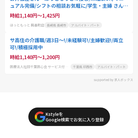
ュアル完備/シフトの相談お気軽に/学生・主婦 さん活
躍中
時給1,140円～1,425円
ほっともっと 興善町店
長崎県 長崎市
アルバイト・パート
サ高住の介護職/週3日～!/未経験可!/主婦歓迎!/両立
可!/積極採用中
時給1,140円～1,200円
医療法人社団千葉医心会 サービス付き高齢者向け住宅 リーベディッヒ大森
千葉県 印西市
アルバイト・パート
supported by 求人ボックス
Kstyleを
Google検索でお気に入り登録