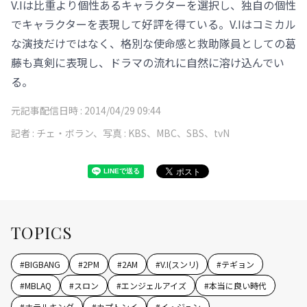
V.Iは比重より個性あるキャラクターを選択し、独自の個性
でキャラクターを表現して好評を得ている。V.Iはコミカル
な演技だけではなく、格別な使命感と救助隊員としての葛
藤も真剣に表現し、ドラマの流れに自然に溶け込んでい
る。
元記事配信日時 :
2014/04/29 09:44
記者 :
チェ・ボラン、写真 : KBS、MBC、SBS、tvN
TOPICS
#
BIGBANG
#
2PM
#
2AM
#
V.I(スンリ)
#
テギョン
#
MBLAQ
#
スロン
#
エンジェルアイズ
#
本当に良い時代
#
ホテルキング
#
カプトンイ
#
イ・ジュン