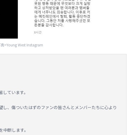
真=Young West Instagram
省しています。
望し、傷ついたはずのファンの皆さんとメンバーたちに心より
動を中断します。