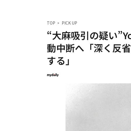
TOP
PICK UP
“大麻吸引の疑い”Yo
動中断へ「深く反
する」