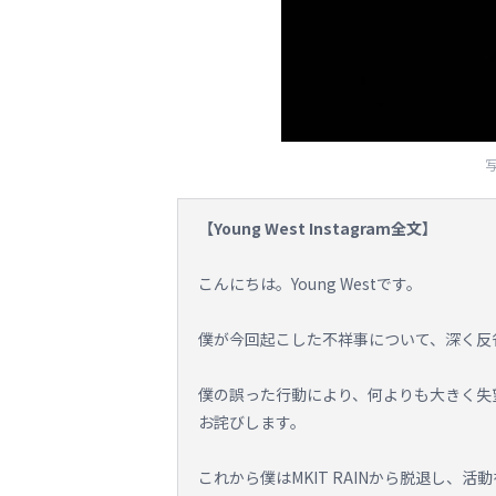
写
【Young West Instagram全文】
こんにちは。Young Westです。
僕が今回起こした不祥事について、深く反
僕の誤った行動により、何よりも大きく失
お詫びします。
これから僕はMKIT RAINから脱退し、活