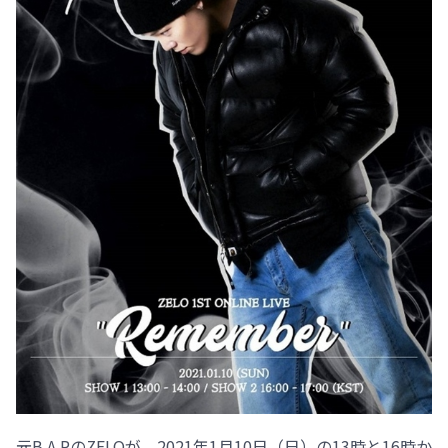
元B.A.PのZELOが、2021年1月10日（日）の13時と16時か