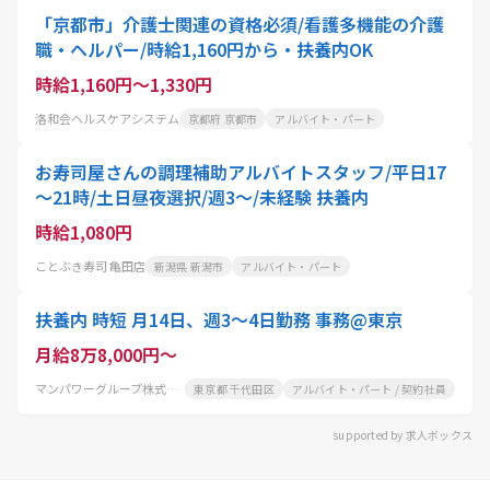
「京都市」介護士関連の資格必須/看護多機能の介護
職・ヘルパー/時給1,160円から・扶養内OK
時給1,160円～1,330円
洛和会ヘルスケアシステム
京都府 京都市
アルバイト・パート
お寿司屋さんの調理補助アルバイトスタッフ/平日17
～21時/土日昼夜選択/週3～/未経験 扶養内
時給1,080円
ことぶき寿司 亀田店
新潟県 新潟市
アルバイト・パート
扶養内 時短 月14日、週3～4日勤務 事務@東京
月給8万8,000円～
マンパワーグループ株式会社
東京都 千代田区
アルバイト・パート / 契約社員
supported by 求人ボックス