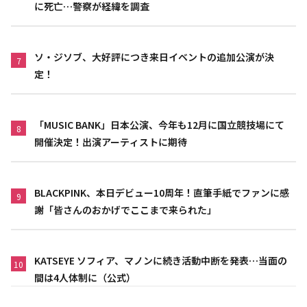
に死亡…警察が経緯を調査
ソ・ジソブ、大好評につき来日イベントの追加公演が決
7
定！
「MUSIC BANK」日本公演、今年も12月に国立競技場にて
8
開催決定！出演アーティストに期待
BLACKPINK、本日デビュー10周年！直筆手紙でファンに感
9
謝「皆さんのおかげでここまで来られた」
KATSEYE ソフィア、マノンに続き活動中断を発表…当面の
10
間は4人体制に（公式）