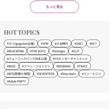
もっと見る
HOT TOPICS
#
セリ(gugudan出身)
#
2PM
#
少女時代
#
2NE1
#
NCT
#
BLACKPINK
#
THE BOYZ
#
fantagio
#
ILLIT
#
ミュージックバンク日本公演
#
YGエンターテインメント
#
RIIZE
#
ファン・ジョンミン
#
BIGBANG
#
TWICE
#
BTS(防弾少年団)
#
SEVENTEEN
#
NewJeans
#
ミン・ヒジン
#
Kstyle PARTY