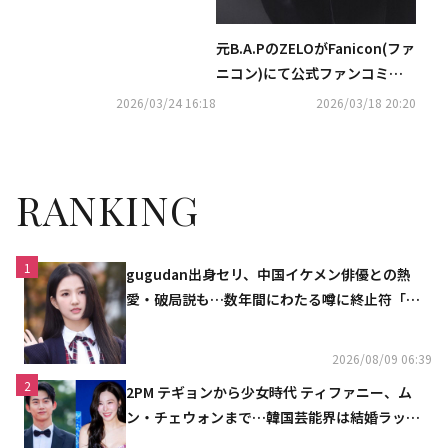
元B.A.PのZELOがFanicon(ファ
ニコン)にて公式ファンコミュ
ニティ【Zelous】をオープン！
2026/03/24 16:18
2026/03/18 20:20
RANKING
1
gugudan出身セリ、中国イケメン俳優との熱
愛・破局説も…数年間にわたる噂に終止符「邪
魔しないで」
2026/08/09 06:39
2
2PM テギョンから少女時代 ティファニー、ム
ン・チェウォンまで…韓国芸能界は結婚ラッシ
ュ