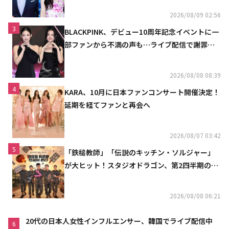
2026/08/09 02:56
3
BLACKPINK、デビュー10周年記念イベントに一
部ファンから不満の声も…ライブ配信で謝罪
「コミュニケーション不足だった」
2026/08/08 08:39
4
KARA、10月に日本ファンコンサート開催決定！
延期を経てファンと再会へ
2026/08/07 03:42
5
「鉄槌教師」「伝説のキッチン・ソルジャー」
が大ヒット！スタジオドラゴン、第2四半期の売
上高が黒字に
2026/08/08 06:21
20代の日本人女性インフルエンサー、韓国でライブ配信中
6