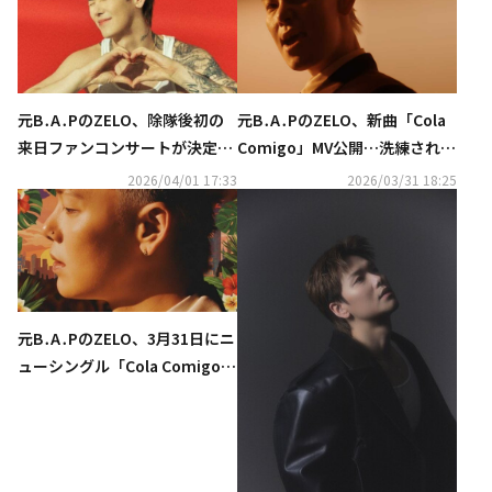
元B․A․PのZELO、除隊後初の
元B․A․PのZELO、新曲「Cola
来日ファンコンサートが決定！
Comigo」MV公開…洗練された
5月に大阪で2Days開催
パフォーマンスを披露
2026/04/01 17:33
2026/03/31 18:25
元B․A․PのZELO、3月31日にニ
ューシングル「Cola Comigo」
をリリース