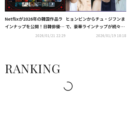
Netflixが2026年の韓国作品ラ
ヒョンビンからチュ・ジフンま
インナップを公開！日韓俳優の
で、豪華ラインナップが続々！
共演やリメイク作が続々…予告
注目の制作会社が贈る2026年新
2026/01/21 22:29
2026/01/19 18:18
映像も話題に
作に期待
RANKING