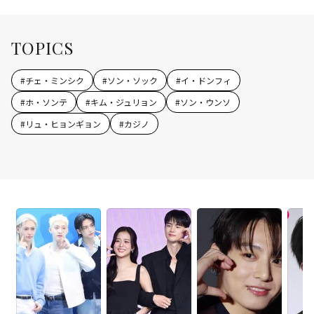
TOPICS
#
チェ・ミンシク
#
ソン・ソック
#
イ・ドンフィ
#
ホ・ソンテ
#
キム・ジュリョン
#
ソン・ウンソ
#
リュ・ヒョンギョン
#
カジノ