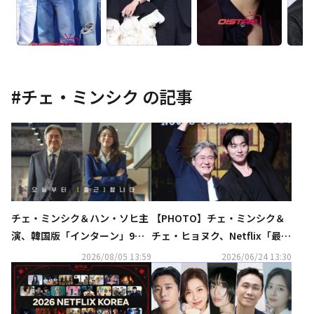
#
チェ・ミンシク
の記事
チェ・ミンシク＆ハン・ソヒ主
【PHOTO】チェ・ミンシク＆
演、韓国版「インターン」9月1
チェ・ヒョヌク、Netflix「最後
6日に公開！ポスター＆予告編
列からの声」制作発表会に出席
2026/08/05 13:59
2026/06/24 13:30
が解禁