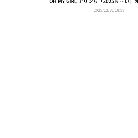
OH MY GIRL アリンら「2025 KB
い」
S演技大賞」レッドカーペットに
末と
2025/12/31 18:59
登場