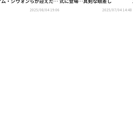
オム・ジウォンらが迎えた結
式に登場…真剣な眼差し
は？【ネタバレあり】
2025/08/04 19:06
2025/07/04 14:48