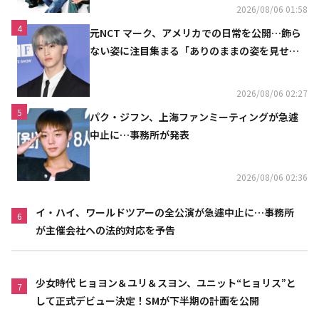
2026/08/06 01:58
4
元NCT マーク、アメリカでの日常を公開…飾ら
ない姿に注目集まる「ありのままの姿を見せた
い」（動画あり）
2026/08/06 02:27
5
パク・ジフン、上海ファンミーティングが急遽
中止に…事務所が発表
2026/08/06 02:36
イ・ハイ、ワールドツアーの全公演が急遽中止に…事務所
6
が主催会社への法的対応を予告
少女時代 ヒョヨン＆ユリ＆スヨン、ユニット“ヒョリス”と
7
して正式デビュー決定！SMが下半期の計画を公開