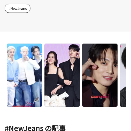
#
NewJeans
#
NewJeans
の記事