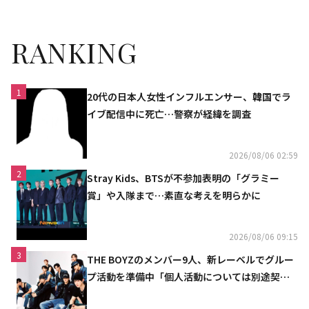
RANKING
1
20代の日本人女性インフルエンサー、韓国でラ
イブ配信中に死亡…警察が経緯を調査
2026/08/06 02:59
2
Stray Kids、BTSが不参加表明の「グラミー
賞」や入隊まで…素直な考えを明らかに
2026/08/06 09:15
3
THE BOYZのメンバー9人、新レーベルでグルー
プ活動を準備中「個人活動については別途契約
へ」