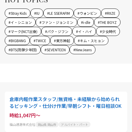
#
Stray Kids
#
IU
#
LE SSERAFIM
#
ウォンビン
#
RIIZE
#
イ・シニョン
#
ファン・ジョンミン
#
i-dle
#
THE BOYZ
#
マーク(NCT出身)
#
パク・ジフン
#
イ・ハイ
#
少女時代
#
BIGBANG
#
TWICE
#
東方神起
#
キム・スヒョン
#
BTS(防弾少年団)
#
SEVENTEEN
#
NewJeans
倉庫内軽作業スタッフ/無資格・未経験から始められ
るピッキング・仕分け作業/早朝シフト・曜日相談OK
時給1,047円～
福山通運株式会社
岡山県 岡山市
アルバイト・パート