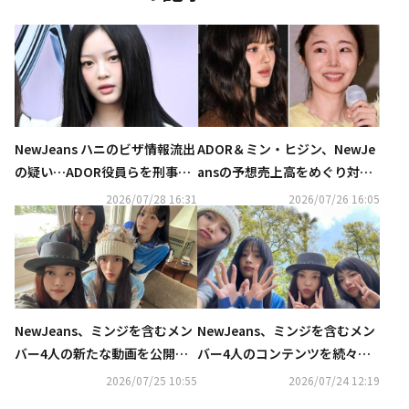
NewJeans ハニのビザ情報流出
ADOR＆ミン・ヒジン、NewJe
の疑い…ADOR役員らを刑事告
ansの予想売上高をめぐり対
発
立…第4回弁論期日が進行
2026/07/28 16:31
2026/07/26 16:05
NewJeans、ミンジを含むメン
NewJeans、ミンジを含むメン
バー4人の新たな動画を公開…
バー4人のコンテンツを続々と
撮影現場のビハインドも
公開…J-POPに合わせダンスも
2026/07/25 10:55
2026/07/24 12:19
（動画あり）