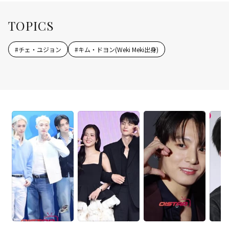
TOPICS
#
チェ・ユジョン
#
キム・ドヨン(Weki Meki出身)