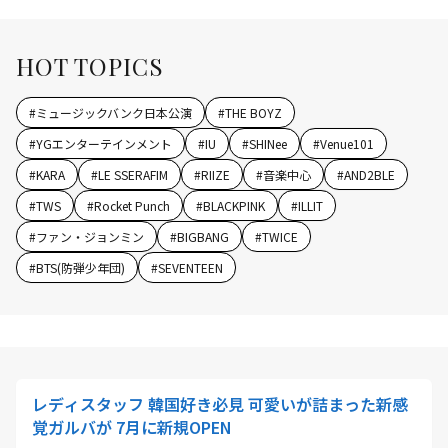
HOT TOPICS
#
ミュージックバンク日本公演
#
THE BOYZ
#
YGエンターテインメント
#
IU
#
SHINee
#
Venue101
#
KARA
#
LE SSERAFIM
#
RIIZE
#
音楽中心
#
AND2BLE
#
TWS
#
Rocket Punch
#
BLACKPINK
#
ILLIT
#
ファン・ジョンミン
#
BIGBANG
#
TWICE
#
BTS(防弾少年団)
#
SEVENTEEN
レディスタッフ 韓国好き必見 可愛いが詰まった新感
覚ガルバが 7月に新規OPEN