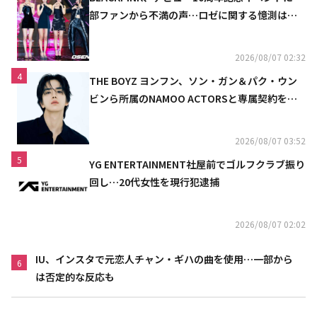
部ファンから不満の声…ロゼに関する憶測は否
定
2026/08/07 02:32
4
THE BOYZ ヨンフン、ソン・ガン＆パク・ウン
ビンら所属のNAMOO ACTORSと専属契約を締
結
2026/08/07 03:52
5
YG ENTERTAINMENT社屋前でゴルフクラブ振り
回し…20代女性を現行犯逮捕
2026/08/07 02:02
IU、インスタで元恋人チャン・ギハの曲を使用…一部から
6
は否定的な反応も