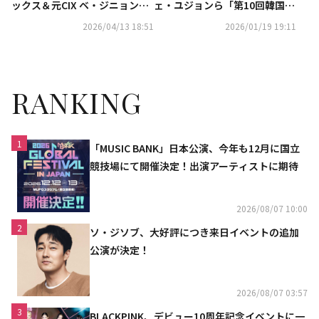
ックス＆元CIX ベ・ジニョン
ェ・ユジョンら「第10回韓国ミ
ら、ロッテ七星飲料のイベント
ュージカルアワーズ」レッドカ
2026/04/13 18:51
2026/01/19 19:11
に出席
ーペットに登場
RANKING
1
「MUSIC BANK」日本公演、今年も12月に国立
競技場にて開催決定！出演アーティストに期待
2026/08/07 10:00
2
ソ・ジソブ、大好評につき来日イベントの追加
公演が決定！
2026/08/07 03:57
3
BLACKPINK、デビュー10周年記念イベントに一