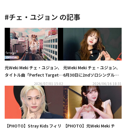
#
チェ・ユジョン
の記事
元Weki Meki チェ・ユジョン、
元Weki Meki チェ・ユジョン、
タイトル曲「Perfect Target」
6月30日に2ndソロシングル「P
MV公開！キュートな世界観
erfect Target」をリリース
2026/07/01 15:02
2026/06/16 18:31
【PHOTO】Stray Kids フィリ
【PHOTO】元Weki Meki チ