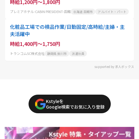
時給1,200円～1,800円
プレミアホテル-CABIN PRESIDENT-函館
北海道 函館市
アルバイト・パート
化粧品工場での検品作業/日勤固定/高時給/主婦・主
夫活躍中
時給1,400円～1,750円
トランコムSC株式会社
静岡県 掛川市
派遣社員
supported by 求人ボックス
Kstyleを
Google検索でお気に入り登録