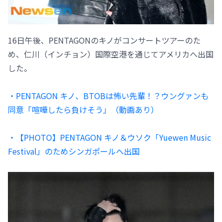
16日午後、PENTAGONのキノがコンサートツアーのた
め、仁川（インチョン）国際空港を通じてアメリカへ出国
した。
・PENTAGON キノ、BTOBは怖い先輩！？ウングァンも
同意「喧嘩したら負けそう」（動画あり）
・【PHOTO】PENTAGON キノ＆ウソク「Yuewen Music
Festival」のためシンガポールへ出国