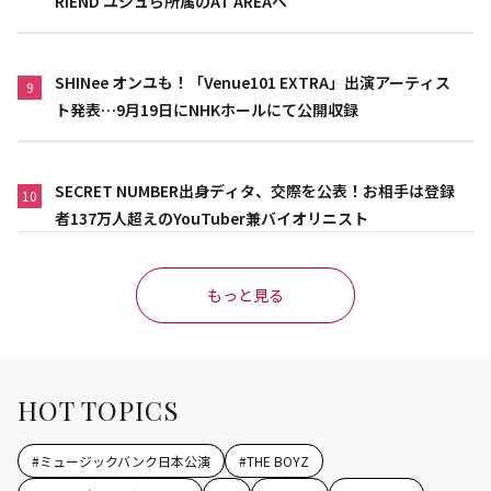
RIEND ユジュら所属のAT AREAへ
SHINee オンユも！「Venue101 EXTRA」出演アーティス
9
ト発表…9月19日にNHKホールにて公開収録
SECRET NUMBER出身ディタ、交際を公表！お相手は登録
10
者137万人超えのYouTuber兼バイオリニスト
もっと見る
HOT TOPICS
#
ミュージックバンク日本公演
#
THE BOYZ