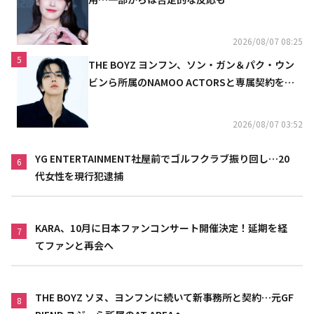
2026/08/07 08:25
5
THE BOYZ ヨンフン、ソン・ガン＆パク・ウン
ビンら所属のNAMOO ACTORSと専属契約を締
結
2026/08/07 03:52
YG ENTERTAINMENT社屋前でゴルフクラブ振り回し…20
6
代女性を現行犯逮捕
KARA、10月に日本ファンコンサート開催決定！延期を経
7
てファンと再会へ
THE BOYZ ソヌ、ヨンフンに続いて新事務所と契約…元GF
8