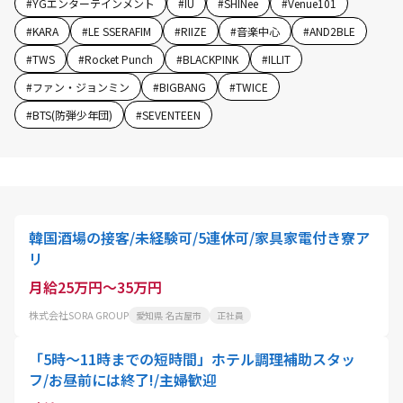
#
YGエンターテインメント
#
IU
#
SHINee
#
Venue101
#
KARA
#
LE SSERAFIM
#
RIIZE
#
音楽中心
#
AND2BLE
#
TWS
#
Rocket Punch
#
BLACKPINK
#
ILLIT
#
ファン・ジョンミン
#
BIGBANG
#
TWICE
#
BTS(防弾少年団)
#
SEVENTEEN
韓国酒場の接客/未経験可/5連休可/家具家電付き寮ア
リ
月給25万円～35万円
株式会社SORA GROUP
愛知県 名古屋市
正社員
「5時〜11時までの短時間」ホテル調理補助スタッ
フ/お昼前には終了!/主婦歓迎