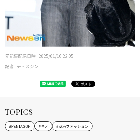
元記事配信日時 :
2025/01/16 22:05
記者 :
チ・スジン
TOPICS
#
PENTAGON
#
キノ
#
空港ファッション