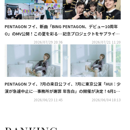
PENTAGON フイ、新曲「BING
PENTAGON、デビュー10周年
O」のMV公開！この夏を彩る爽
記念プロジェクトをサプライズ
やかすぎるメロディー
発表！3年ぶりに新曲リリー
2026/07/29 20:36
2026/07/21 11:20
ス・大規模ツアーも
PENTAGON フイ、7月の来日公
フイ、7月に東京公演「HUI：少
演が急遽中止に…事務所が謝罪
年告白」の開催が決定！6月10
日よりチケット先行受付スター
2026/06/23 11:45
2026/06/04 18:13
ト