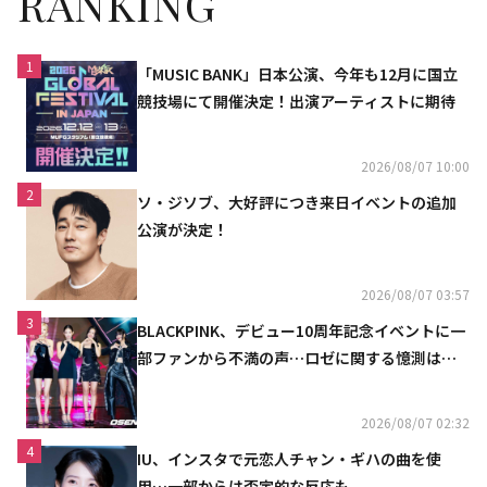
RANKING
1
「MUSIC BANK」日本公演、今年も12月に国立
競技場にて開催決定！出演アーティストに期待
2026/08/07 10:00
2
ソ・ジソブ、大好評につき来日イベントの追加
公演が決定！
2026/08/07 03:57
3
BLACKPINK、デビュー10周年記念イベントに一
部ファンから不満の声…ロゼに関する憶測は否
定
2026/08/07 02:32
4
IU、インスタで元恋人チャン・ギハの曲を使
用…一部からは否定的な反応も