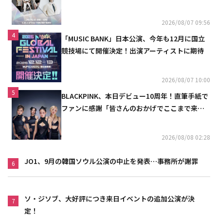
2026/08/07 09:56
4
「MUSIC BANK」日本公演、今年も12月に国立
競技場にて開催決定！出演アーティストに期待
2026/08/07 10:00
5
BLACKPINK、本日デビュー10周年！直筆手紙で
ファンに感謝「皆さんのおかげでここまで来ら
れた」
2026/08/08 02:28
JO1、9月の韓国ソウル公演の中止を発表…事務所が謝罪
6
ソ・ジソブ、大好評につき来日イベントの追加公演が決
7
定！