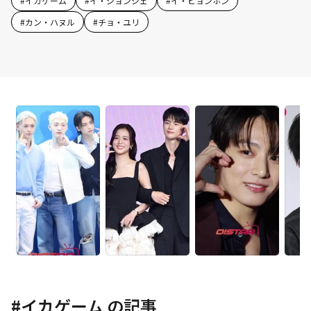
#
イカゲーム
#
イ・ジョンジェ
#
イ・ビョンホン
#
カン・ハヌル
#
チョ・ユリ
#
イカゲーム
の記事