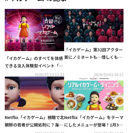
「イカゲーム」第32回アクター
賞にノミネートも…惜しくも受
「イカゲーム」のすべてを体感
賞ならず
できる没入体験型イベント「渋
谷リアル・イカゲーム」8月31
2026/07/13 12:23
2026/03/02 16:12
日まで延長決定
Netflix「イカゲーム」視聴で北
Netflix「イカゲーム」をテーマ
朝鮮の若者が公開処刑に？海外
にしたメニューが登場！1月31
メディアの報道に衝撃
日より渋谷でコラボイベント開