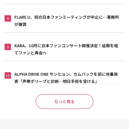
FLARE U、初の日本ファンミーティングが中止に…事務所
8
が謝罪
KARA、10月に日本ファンコンサート開催決定！延期を経
9
てファンと再会へ
ALPHA DRIVE ONE サンヒョン、カムバックを前に休養発
10
表「声帯ポリープと診断…明日手術を受ける」
もっと見る