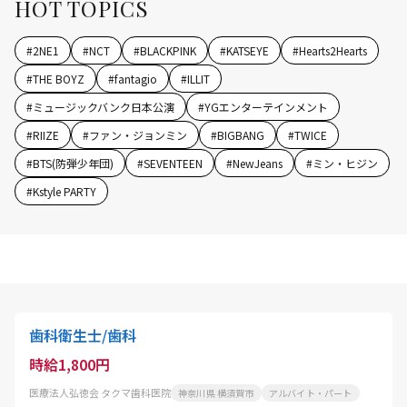
HOT TOPICS
#
2NE1
#
NCT
#
BLACKPINK
#
KATSEYE
#
Hearts2Hearts
#
THE BOYZ
#
fantagio
#
ILLIT
#
ミュージックバンク日本公演
#
YGエンターテインメント
#
RIIZE
#
ファン・ジョンミン
#
BIGBANG
#
TWICE
#
BTS(防弾少年団)
#
SEVENTEEN
#
NewJeans
#
ミン・ヒジン
#
Kstyle PARTY
歯科衛生士/歯科
時給1,800円
医療法人弘徳会 タクマ歯科医院
神奈川県 横須賀市
アルバイト・パート