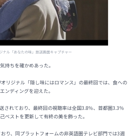
Vオリジナル「あなたの味」放送画面キャプチャー
気持ちを確かめあった。
e TVオリジナル「隠し味にはロマンス」の最終回では、食への
エンディングを迎えた。
送されており、最終回の視聴率は全国3.8％、首都圏3.3％
己ベストを更新して有終の美を飾った。
されており、同プラットフォームの非英語圏テレビ部門では3週