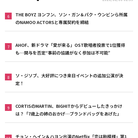
THE BOYZ ヨンフン、ソン・ガン＆パク・ウンビンら所属
6
のNAMOO ACTORSと専属契約を締結
AHOF、新ドラマ「愛が来る」OST歌唱者投票で1位獲得
7
も…関与を否定“事前の協議がなく参加は不可能”
ソ・ジソブ、大好評につき来日イベントの追加公演が決
8
定！
CORTISのMARTIN、BIGHITからデビューしたきっかけ
9
は？「7歳上の姉のおかげ…ブランドバッグをあげた」
チョン・ヘイン＆ハヨン出演のNetflix「恋は飴模様」第1