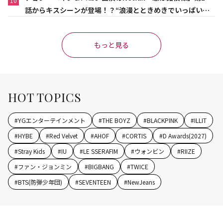
10
話からキスシーンが登場！？“浪漫とときめきでいっぱいの
作品”
もっと見る
HOT TOPICS
#
YGエンターテインメント
#
THE BOYZ
#
BLACKPINK
#
ILLIT
#
HYBE
#
Red Velvet
#
AHOF
#
CORTIS
#
D Awards(2027)
#
Stray Kids
#
IU
#
LE SSERAFIM
#
ウォンビン
#
RIIZE
#
ファン・ジョンミン
#
BIGBANG
#
TWICE
#
BTS(防弾少年団)
#
SEVENTEEN
#
NewJeans