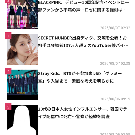
2
BLACKPINK、デビュー10周年記念イベントに一
部ファンから不満の声…ロゼに関する憶測は否
定
2026/08/07 02:32
3
SECRET NUMBER出身ディタ、交際を公表！お
相手は登録者137万人超えのYouTuber兼バイオ
リニスト
2026/08/07 02:38
4
Stray Kids、BTSが不参加表明の「グラミー
賞」や入隊まで…素直な考えを明らかに
2026/08/06 09:15
5
20代の日本人女性インフルエンサー、韓国でラ
イブ配信中に死亡…警察が経緯を調査
2026/08/06 02:59