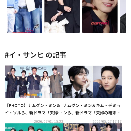
#
イ・サンヒ
の記事
【PHOTO】ナムグン・ミン＆
ナムグン・ミン＆キム・デミョ
イ・ソルら、新ドラマ「夫婦の
ンら、新ドラマ「夫婦の結末」
結末」制作発表会に出席
出演決定…韓国で7月4日に初放
2026/07/01 15:23
2026/05/27 17:17
送