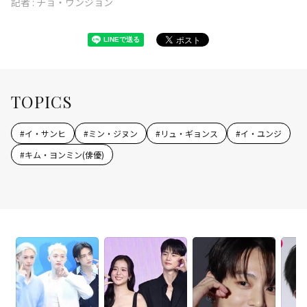
記者 :
チョ・ウンジョン
TOPICS
#
イ・サンヒ
#
ミン・ジヌン
#
リュ・ギョンス
#
イ・ユンジ
#
キム・ヨンミン(俳優)