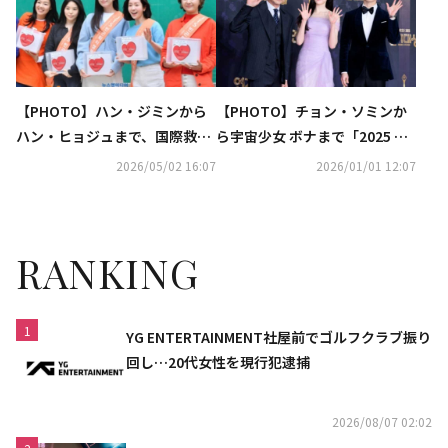
【PHOTO】ハン・ジミンから
【PHOTO】チョン・ソミンか
ハン・ヒョジュまで、国際救護
ら宇宙少女 ボナまで「2025 SB
団体の募金イベントに参加
S演技大賞」レッドカーペット
2026/05/02 16:07
2026/01/01 12:07
に登場
RANKING
1
YG ENTERTAINMENT社屋前でゴルフクラブ振り
回し…20代女性を現行犯逮捕
2026/08/07 02:02