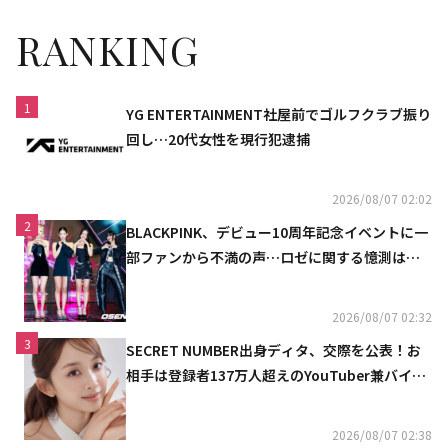
RANKING
1
YG ENTERTAINMENT社屋前でゴルフクラブ振り
回し…20代女性を現行犯逮捕
2026/08/07 02:02
2
BLACKPINK、デビュー10周年記念イベントに一
部ファンから不満の声…ロゼに関する憶測は否
定
2026/08/07 02:32
3
SECRET NUMBER出身ディタ、交際を公表！お
相手は登録者137万人超えのYouTuber兼バイオ
リニスト
2026/08/07 02:38