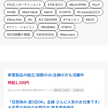
#
YGエンターテインメント
#
THE BOYZ
#
BLACKPINK
#
ILLIT
#
HYBE
#
Red Velvet
#
AHOF
#
CORTIS
#
D Awards(2027)
#
Stray Kids
#
IU
#
LE SSERAFIM
#
ウォンビン
#
RIIZE
#
ファン・ジョンミン
#
BIGBANG
#
TWICE
#
BTS(防弾少年団)
#
SEVENTEEN
#
NewJeans
家電製品の組立/昼勤のみ/主婦の方も活躍中
時給1,300円
Man to Man株式会社 春日井オフィス
愛知県 江南市
派遣社員
「日祝休み 週3日OK」主婦 さんに人気のお仕事です/
大手電力会社のお問合せ 熊本市中央区