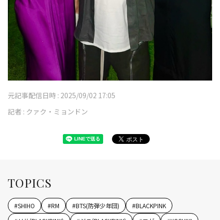
元記事配信日時 :
2025/09/02 17:05
記者 :
クァク・ミョンドン
TOPICS
#
SHIHO
#
RM
#
BTS(防弾少年団)
#
BLACKPINK