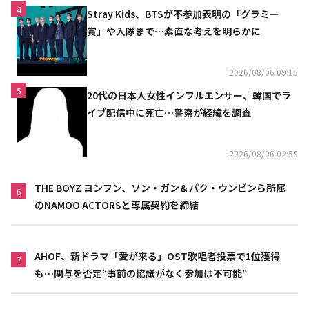
4
Stray Kids、BTSが不参加表明の「グラミー
賞」や入隊まで…素直な考えを明らかに
2026/08/06 09:15
5
20代の日本人女性インフルエンサー、韓国でラ
イブ配信中に死亡…警察が経緯を調査
2026/08/06 02:59
THE BOYZ ヨンフン、ソン・ガン＆パク・ウンビンら所属
6
のNAMOO ACTORSと専属契約を締結
AHOF、新ドラマ「愛が来る」OST歌唱者投票で1位獲得
7
も…関与を否定“事前の協議がなく参加は不可能”