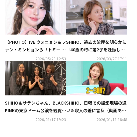
【PHOTO】IVE ウォニョン＆フ
SHIHO、過去の流産を明らかに
ァン・ミンヒョンら「トミー ヒ
「40歳の時に第2子を妊娠して
ルフィガー」のイベントに出席
いた」
2026/05/29 12:53
2026/03/27 17:11
SHIHO＆サランちゃん、BLACK
SHIHO、日韓での撮影現場の違
PINKの東京ドーム公演を観覧！
い＆収入の差に言及（動画あ
ジスとの記念ショットが話題
り）
2026/01/17 19:23
2026/01/11 18:48