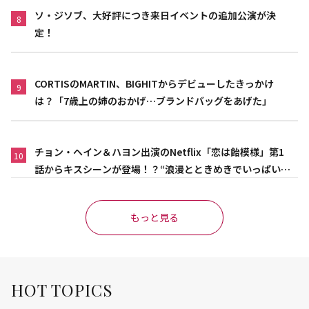
ソ・ジソブ、大好評につき来日イベントの追加公演が決
8
定！
CORTISのMARTIN、BIGHITからデビューしたきっかけ
9
は？「7歳上の姉のおかげ…ブランドバッグをあげた」
チョン・ヘイン＆ハヨン出演のNetflix「恋は飴模様」第1
10
話からキスシーンが登場！？“浪漫とときめきでいっぱいの
作品”
もっと見る
HOT TOPICS