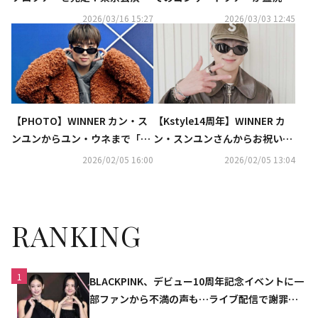
感動のフィナーレ
に終了！来日公演に高まる期待
2026/03/16 15:27
2026/03/03 12:45
【PHOTO】WINNER カン・ス
【Kstyle14周年】WINNER カ
ンユンからユン・ウネまで「ソ
ン・スンユンさんからお祝いメ
ウルファッションウィーク」に
ッセージをいただきました！
2026/02/05 16:00
2026/02/05 13:04
出席
RANKING
1
BLACKPINK、デビュー10周年記念イベントに一
部ファンから不満の声も…ライブ配信で謝罪
「コミュニケーション不足だった」