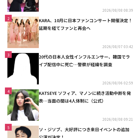
2026/08/08 08:39
2
KARA、10月に日本ファンコンサート開催決定！
延期を経てファンと再会へ
2026/08/07 03:42
3
20代の日本人女性インフルエンサー、韓国でラ
イブ配信中に死亡…警察が経緯を調査
2026/08/06 02:59
4
KATSEYE ソフィア、マノンに続き活動中断を発
表…当面の間は4人体制に（公式）
2026/08/08 09:21
5
ソ・ジソブ、大好評につき来日イベントの追加
公演が決定！