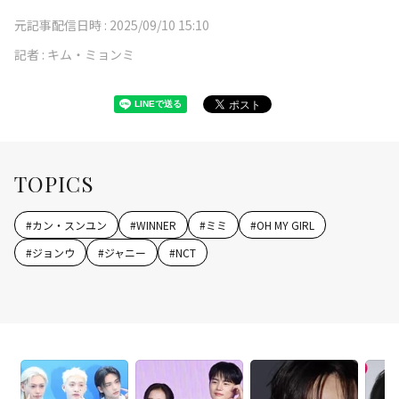
元記事配信日時 :
2025/09/10 15:10
記者 :
キム・ミョンミ
TOPICS
#
カン・スンユン
#
WINNER
#
ミミ
#
OH MY GIRL
#
ジョンウ
#
ジャニー
#
NCT