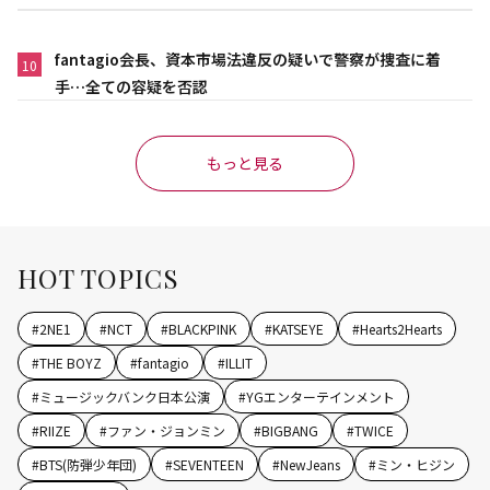
fantagio会長、資本市場法違反の疑いで警察が捜査に着
10
手…全ての容疑を否認
もっと見る
HOT TOPICS
#
2NE1
#
NCT
#
BLACKPINK
#
KATSEYE
#
Hearts2Hearts
#
THE BOYZ
#
fantagio
#
ILLIT
#
ミュージックバンク日本公演
#
YGエンターテインメント
#
RIIZE
#
ファン・ジョンミン
#
BIGBANG
#
TWICE
#
BTS(防弾少年団)
#
SEVENTEEN
#
NewJeans
#
ミン・ヒジン