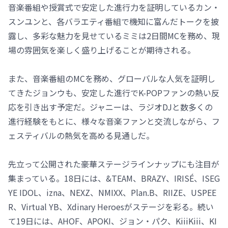
音楽番組や授賞式で安定した進行力を証明しているカン・
スンユンと、各バラエティ番組で機知に富んだトークを披
露し、多彩な魅力を見せているミミは2日間MCを務め、現
場の雰囲気を楽しく盛り上げることが期待される。
また、音楽番組のMCを務め、グローバルな人気を証明し
てきたジョンウも、安定した進行でK-POPファンの熱い反
応を引き出す予定だ。ジャニーは、ラジオDJと数多くの
進行経験をもとに、様々な音楽ファンと交流しながら、フ
ェスティバルの熱気を高める見通しだ。
先立って公開された豪華ステージラインナップにも注目が
集まっている。18日には、&TEAM、BRAZY、IRISÉ、ISEG
YE IDOL、izna、NEXZ、NMIXX、Plan.B、RIIZE、USPEE
R、Virtual YB、Xdinary Heroesがステージを彩る。続い
て19日には、AHOF、APOKI、ジョン・パク、KiiiKiii、KI