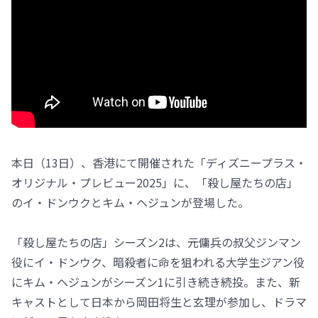
本日（13日）、香港にて開催された「ディズニープラス・
オリジナル・プレビュー2025」に、「殺し屋たちの店」
のイ・ドンウクとキム・ヘジュンが登場した。
「殺し屋たちの店」シーズン2は、元傭兵の叔父ジンマン
役にイ・ドンウク、暗殺者に命を狙われる大学生ジアン役
にキム・ヘジュンがシーズン1に引き続き続投。また、新
キャストとして日本から岡田将生と玄理が参加し、ドラマ