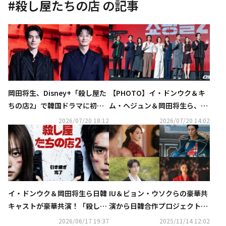
#
殺し屋たちの店
の記事
岡田将生、Disney+「殺し屋た
【PHOTO】イ・ドンウク＆キ
ちの店2」で韓国ドラマに初挑
ム・ヘジュン＆岡田将生ら、ド
戦！イ・ドンウクらから学んだ
ラマ「殺し屋たちの店2」制作
2026/07/20 18:12
2026/07/20 14:02
こととは？
発表会に出席
イ・ドンウク＆岡田将生ら日韓
IU＆ビョン・ウソクらの豪華共
キャストが豪華共演！「殺し屋
演から日韓合作プロジェクトま
たちの店2」Disney+にて7月よ
で！Disney+の2026年新作に期
2026/06/17 19:37
2025/11/14 12:02