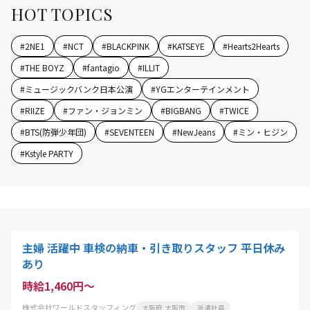
HOT TOPICS
#
2NE1
#
NCT
#
BLACKPINK
#
KATSEYE
#
Hearts2Hearts
#
THE BOYZ
#
fantagio
#
ILLIT
#
ミュージックバンク日本公演
#
YGエンターテインメント
#
RIIZE
#
ファン・ジョンミン
#
BIGBANG
#
TWICE
#
BTS(防弾少年団)
#
SEVENTEEN
#
NewJeans
#
ミン・ヒジン
#
Kstyle PARTY
主婦 活躍中 車検の納車・引き取りスタッフ 平日休み
あり
時給1,460円～
株式会社ワールドスタッフィング
大阪府 大阪市
派遣社員