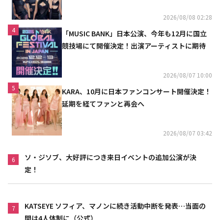
2026/08/08 02:28
4
「MUSIC BANK」日本公演、今年も12月に国立
競技場にて開催決定！出演アーティストに期待
2026/08/07 10:00
5
KARA、10月に日本ファンコンサート開催決定！
延期を経てファンと再会へ
2026/08/07 03:42
ソ・ジソブ、大好評につき来日イベントの追加公演が決
6
定！
KATSEYE ソフィア、マノンに続き活動中断を発表…当面の
7
間は4人体制に（公式）