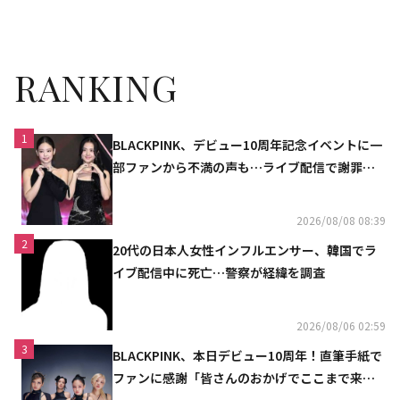
り独占配信決定
待
RANKING
1
BLACKPINK、デビュー10周年記念イベントに一
部ファンから不満の声も…ライブ配信で謝罪
「コミュニケーション不足だった」
2026/08/08 08:39
2
20代の日本人女性インフルエンサー、韓国でラ
イブ配信中に死亡…警察が経緯を調査
2026/08/06 02:59
3
BLACKPINK、本日デビュー10周年！直筆手紙で
ファンに感謝「皆さんのおかげでここまで来ら
れた」