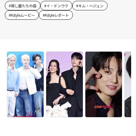
#
殺し屋たちの店
#
イ・ドンウク
#
キム・ヘジュン
#
Kstyleムービー
#
Kstyleレポート