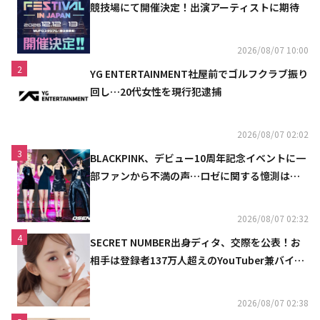
競技場にて開催決定！出演アーティストに期待
2026/08/07 10:00
2
YG ENTERTAINMENT社屋前でゴルフクラブ振り
回し…20代女性を現行犯逮捕
2026/08/07 02:02
3
BLACKPINK、デビュー10周年記念イベントに一
部ファンから不満の声…ロゼに関する憶測は否
定
2026/08/07 02:32
4
SECRET NUMBER出身ディタ、交際を公表！お
相手は登録者137万人超えのYouTuber兼バイオ
リニスト
2026/08/07 02:38