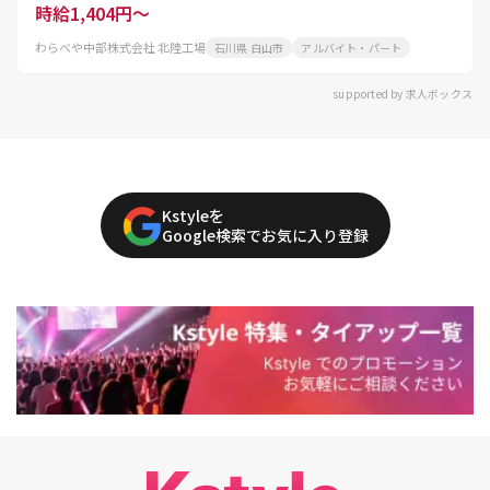
時給1,404円～
わらべや中部株式会社 北陸工場
石川県 白山市
アルバイト・パート
supported by 求人ボックス
Kstyleを
Google検索でお気に入り登録