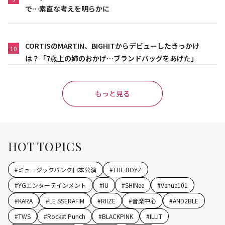
で…素直な考えを明らかに
CORTISのMARTIN、BIGHITからデビューしたきっかけ
10
は？「7歳上の姉のおかげ…ブランドバッグをあげた」
もっと見る
HOT TOPICS
#
ミュージックバンク日本公演
#
THE BOYZ
#
YGエンターテインメント
#
IU
#
SHINee
#
Venue101
#
KARA
#
LE SSERAFIM
#
RIIZE
#
音楽中心
#
AND2BLE
#
TWS
#
Rocket Punch
#
BLACKPINK
#
ILLIT