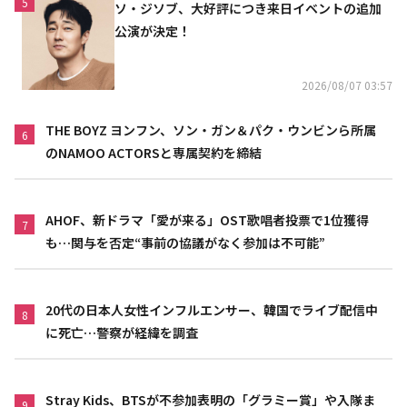
5
ソ・ジソブ、大好評につき来日イベントの追加
公演が決定！
2026/08/07 03:57
THE BOYZ ヨンフン、ソン・ガン＆パク・ウンビンら所属
6
のNAMOO ACTORSと専属契約を締結
AHOF、新ドラマ「愛が来る」OST歌唱者投票で1位獲得
7
も…関与を否定“事前の協議がなく参加は不可能”
20代の日本人女性インフルエンサー、韓国でライブ配信中
8
に死亡…警察が経緯を調査
Stray Kids、BTSが不参加表明の「グラミー賞」や入隊ま
9