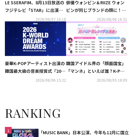
LE SSERAFIM、8月13日放送の
俳優ウォンビン＆RIIZE ウォン
フジテレビ「STAR」に出演決
ビンが同じブランドの顔に！新
定！RIIZE＆INIの生コラボも
CMへの期待高まる
2026/08/07 16:18
2026/08/06 16:31
韓国アイドル界の「顔面国宝」
豪華K-POPアーティスト出演の
「マンネ」といえば誰？K-POP
韓国最大級の音楽授賞式『2026
推しタイプ別調査の結果が明ら
K-WORLD DREAM AWARDS』8
2026/08/06 15:22
2026/08/05 18:09
かに
月27日にU-NEXTが日本独占で
見放題ライブ配信
RANKING
1
「MUSIC BANK」日本公演、今年も12月に国立