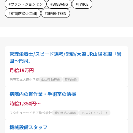
#
ファン・ジョンミン
#
BIGBANG
#
TWICE
#
BTS(防弾少年団)
#
SEVENTEEN
管理栄養士/スピード選考/常勤/大道 JR山陽本線「岩
国～門司」
月給19万円
防府市立大道小学校
山口県 防府市
契約社員
病院内の軽作業・手術室の清掃
時給1,350円～
ワタキューセイモア株式会社
愛知県 名古屋市
アルバイト・パート
機械設備スタッフ