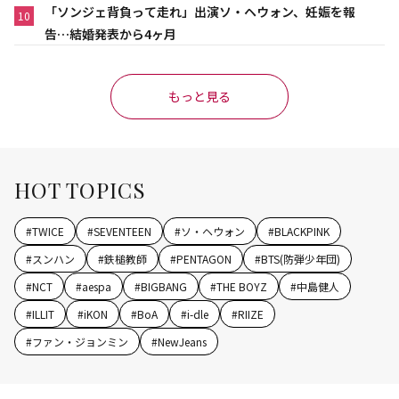
「ソンジェ背負って走れ」出演ソ・ヘウォン、妊娠を報
10
告…結婚発表から4ヶ月
もっと見る
HOT TOPICS
#
TWICE
#
SEVENTEEN
#
ソ・ヘウォン
#
BLACKPINK
#
スンハン
#
鉄槌教師
#
PENTAGON
#
BTS(防弾少年団)
#
NCT
#
aespa
#
BIGBANG
#
THE BOYZ
#
中島健人
#
ILLIT
#
iKON
#
BoA
#
i-dle
#
RIIZE
#
ファン・ジョンミン
#
NewJeans