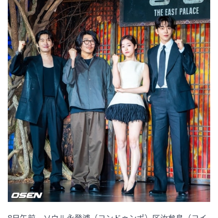
8日午前、ソウル永登浦（ヨンドゥンポ）区汝矣島（ヨイ