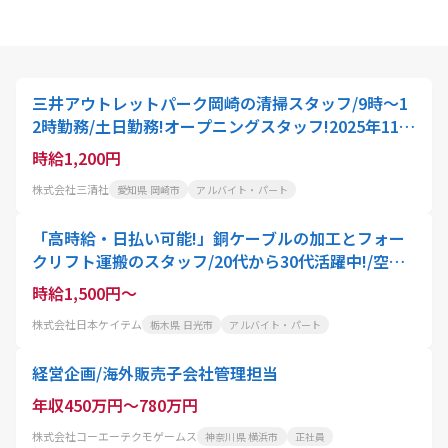
三井アウトレットパーク岡崎の清掃スタッフ/9時〜1
2時勤務/土日勤務!オープニングスタッフ!2025年11月
open!未経験OK
時給1,200円
株式会社三清社
愛知県 岡崎市
アルバイト・パート
「高時給・日払い可能!」銅ケーブルの加工とフォー
クリフト運搬のスタッフ/20代から30代活躍中!/空調
完備
時給1,500円～
株式会社日本ケイテム
栃木県 日光市
アルバイト・パート
経営企画/海外販売子会社管理担当
年収450万円～780万円
株式会社コーエーテクモゲームス
神奈川県 横浜市
正社員