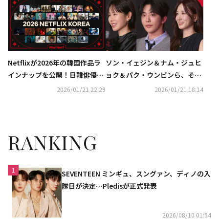
Netflixが2026年の韓国作品ラ
ソン・イェジン＆ナム・ジュヒ
インナップを公開！日韓俳優の
ョク＆パク・ウンビンら、それ
共演やリメイク作が続々…予告
ぞれの出演作を紹介…今年のNe
2026/01/21 22:29
2026/01/21 18:14
映像も話題に
tflix新作29本に期待
RANKING
1
SEVENTEEN ミンギュ、スングァン、ディノの入
隊日が決定…Pledisが正式発表
2026/08/10 01:54