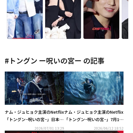
#
トングン ー呪いの宮ー
の記事
ナム・ジュヒョク主演のNetflix
ナム・ジュヒョク主演のNetflix
「トングン−呪いの宮−」日本版
「トングン−呪いの宮−」7月17
本予告映像＆キーアート解禁！
日より独占配信スタート
2026/07/01 13:29
2026/06/12 18:52