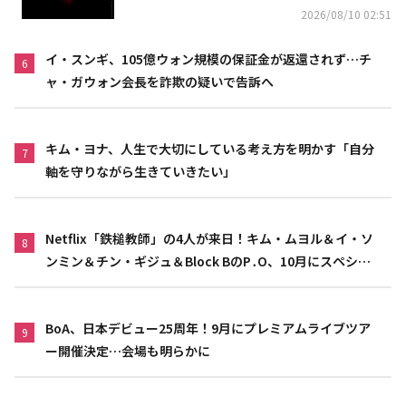
2026/08/10 02:51
イ・スンギ、105億ウォン規模の保証金が返還されず…チ
6
ャ・ガウォン会長を詐欺の疑いで告訴へ
キム・ヨナ、人生で大切にしている考え方を明かす「自分
7
軸を守りながら生きていきたい」
Netflix「鉄槌教師」の4人が来日！キム・ムヨル＆イ・ソ
8
ンミン＆チン・ギジュ＆Block BのP․O、10月にスペシャ
ルファンミーティング開催決定
BoA、日本デビュー25周年！9月にプレミアムライブツア
9
ー開催決定…会場も明らかに