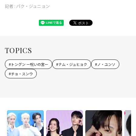
記者 :
パク・ジュニョン
TOPICS
#
トングン ー呪いの宮ー
#
ナム・ジュヒョク
#
ノ・ユンソ
#
チョ・スンウ