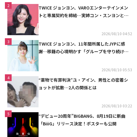
2
TWICE ジョンヨン、VAROエンターテインメン
トと専属契約を締結…実姉コン・スンヨンと同
じ事務所（公式）
2026/08/10 04:52
3
TWICE ジョンヨン、11年間所属したJYPに感
謝…移籍の心境明かす「グループを守り続け
る」
2026/08/10 05:53
4
“薬物で有罪判決”ユ・アイン、男性との密着シ
ョットが拡散…2人の関係とは
2026/08/10 03:22
5
“デビュー20周年”BIGBANG、8月19日に新曲
「BiiiG」リリース決定！ポスターも公開