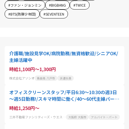
#
ファン・ジョンミン
#
BIGBANG
#
TWICE
#
BTS(防弾少年団)
#
SEVENTEEN
介護職/施設見学OK/病院勤務/無資格歓迎/シニアOK/
主婦活躍中
時給1,100円～1,300円
株式会社アソシオ
青森県 八戸市
派遣社員
オフィスクリーンスタッフ/平日6:30～10:30の週3日
～週5日勤務!/スキマ時間に働く/40～60代主婦パート
活躍中
時給1,250円～
三井不動産ファシリティーズ・ウエスト株式会社
大阪府 大阪市
アルバイト・パート