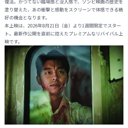
復活。かつてない臨場感と没入感で、ゾンビ映画の歴史を
塗り替えた、あの衝撃と感動をスクリーンで体感できる絶
好の機会となります。
本上映は、2026年8月21日（金）より1週間限定でスター
ト。最新作公開を直前に控えたプレミアムなリバイバル上
映です。