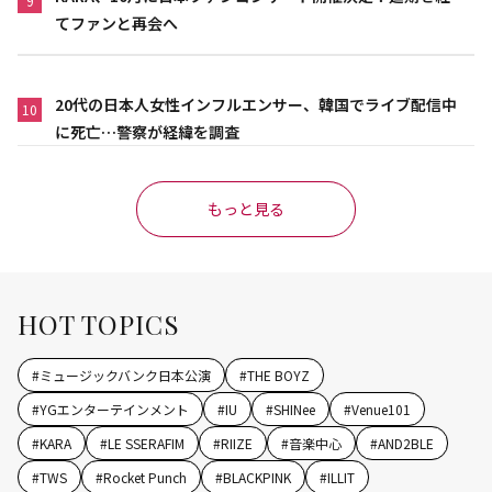
9
てファンと再会へ
20代の日本人女性インフルエンサー、韓国でライブ配信中
10
に死亡…警察が経緯を調査
もっと見る
HOT TOPICS
#
ミュージックバンク日本公演
#
THE BOYZ
#
YGエンターテインメント
#
IU
#
SHINee
#
Venue101
#
KARA
#
LE SSERAFIM
#
RIIZE
#
音楽中心
#
AND2BLE
#
TWS
#
Rocket Punch
#
BLACKPINK
#
ILLIT