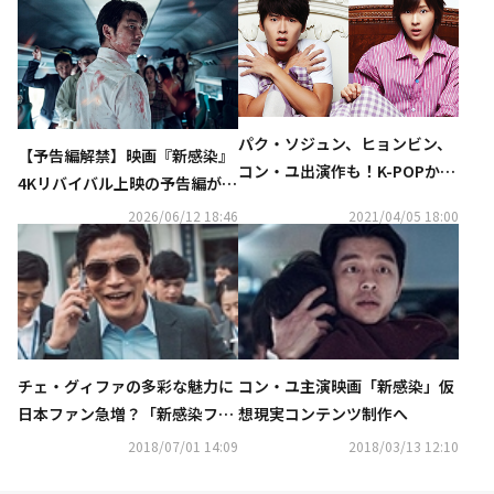
パク・ソジュン、ヒョンビン、
【予告編解禁】映画『新感染』
コン・ユ出演作も！K-POPから
4Kリバイバル上映の予告編が本
話題の韓国ドラマまで続々…春
日解禁！全国の上映劇場も発表
2026/06/12 18:46
2021/04/05 18:00
の「auスマートパスプレミア
ム」は充実のラインナップ
チェ・グィファの多彩な魅力に
コン・ユ主演映画「新感染」仮
日本ファン急増？「新感染ファ
想現実コンテンツ制作へ
イナル・エクスプレス」「タク
2018/07/01 14:09
2018/03/13 12:10
シー運転手」「犯罪都市」に出