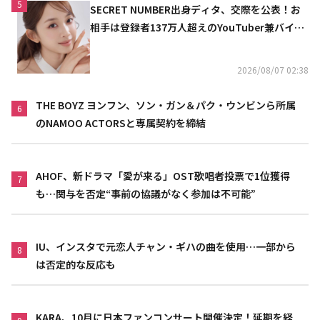
5
SECRET NUMBER出身ディタ、交際を公表！お
相手は登録者137万人超えのYouTuber兼バイオ
リニスト
2026/08/07 02:38
THE BOYZ ヨンフン、ソン・ガン＆パク・ウンビンら所属
6
のNAMOO ACTORSと専属契約を締結
AHOF、新ドラマ「愛が来る」OST歌唱者投票で1位獲得
7
も…関与を否定“事前の協議がなく参加は不可能”
IU、インスタで元恋人チャン・ギハの曲を使用…一部から
8
は否定的な反応も
KARA、10月に日本ファンコンサート開催決定！延期を経