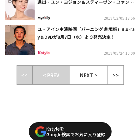
進出…ユン・ヨジョン＆スティーヴン・ユァンと
共演
2019/12/05 18:56
ユ・アイン主演映画「バーニング 劇場版」Blu-ra
y＆DVDが8月7日（水）より発売決定！
2019/05/24 10:00
<<
< PREV
NEXT >
>>
Kstyleを
Google検索でお気に入り登録