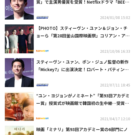
賞」で主演男優賞を受賞！Netflixドラマ「BEE
F」で活躍
2024/01/08 15:02
【PHOTO】スティーヴン・ユァン＆ジョン・チ
ョーら「第28回釜山国際映画祭」コリアン・アメ
リカン特別展に出席
2023/10/06 16:33
スティーヴン・ユァン、ポン・ジュノ監督の新作
「Mickey7」に出演決定！ロバート・パティンソ
ンと共演
2022/07/11 18:45
“ユン・ヨジョンがノミネート”「第93回アカデミ
ー賞」授賞式が映画館で韓国初の生中継…受賞に
期待
2021/04/17 12:10
映画「ミナリ」第93回アカデミー賞の6部門にノ