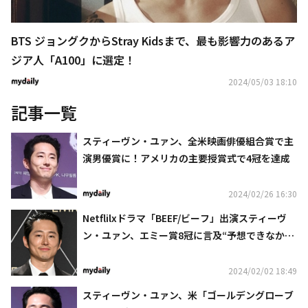
BTS ジョングクからStray Kidsまで、最も影響力のあるア
ジア人「A100」に選定！
2024/05/03 18:10
記事一覧
スティーヴン・ユァン、全米映画俳優組合賞で主
演男優賞に！アメリカの主要授賞式で4冠を達成
2024/02/26 16:30
Netflilxドラマ「BEEF/ビーフ」出演スティーヴ
ン・ユァン、エミー賞8冠に言及“予想できなかっ
たが、自信はあった”
2024/02/02 18:49
スティーヴン・ユァン、米「ゴールデングローブ