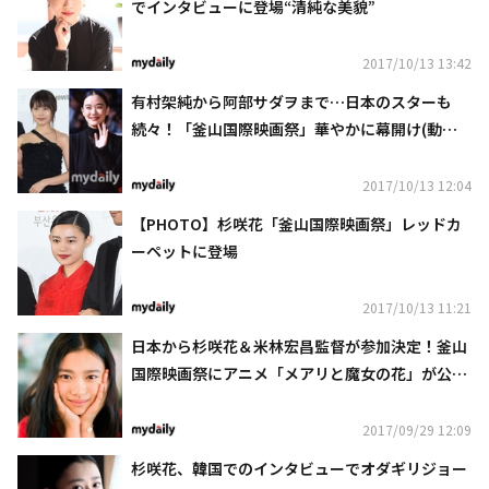
でインタビューに登場“清純な美貌”
2017/10/13 13:42
有村架純から阿部サダヲまで…日本のスターも
続々！「釜山国際映画祭」華やかに幕開け(動画
あり)
2017/10/13 12:04
【PHOTO】杉咲花「釜山国際映画祭」レッドカ
ーペットに登場
2017/10/13 11:21
日本から杉咲花＆米林宏昌監督が参加決定！釜山
国際映画祭にアニメ「メアリと魔女の花」が公式
招待
2017/09/29 12:09
杉咲花、韓国でのインタビューでオダギリジョー