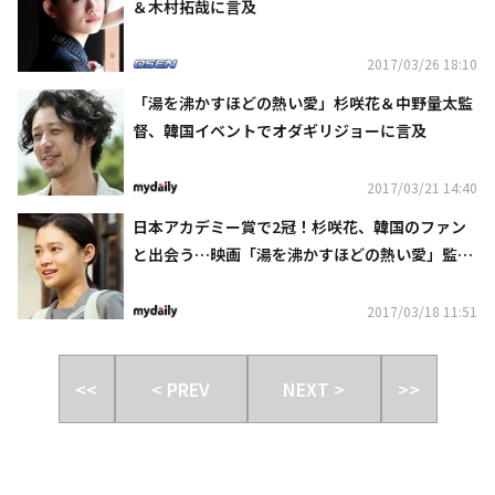
＆木村拓哉に言及
2017/03/26 18:10
「湯を沸かすほどの熱い愛」杉咲花＆中野量太監
督、韓国イベントでオダギリジョーに言及
2017/03/21 14:40
日本アカデミー賞で2冠！杉咲花、韓国のファン
と出会う…映画「湯を沸かすほどの熱い愛」監督
と共に訪韓
2017/03/18 11:51
<<
< PREV
NEXT >
>>