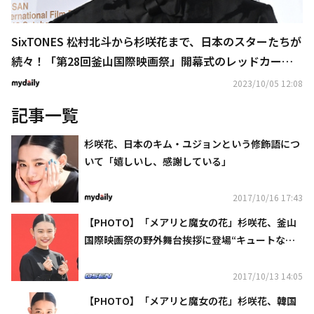
SixTONES 松村北斗から杉咲花まで、日本のスターたちが
続々！「第28回釜山国際映画祭」開幕式のレッドカーペ
ットに登場
2023/10/05 12:08
記事一覧
杉咲花、日本のキム・ユジョンという修飾語につ
いて「嬉しいし、感謝している」
2017/10/16 17:43
【PHOTO】「メアリと魔女の花」杉咲花、釜山
国際映画祭の野外舞台挨拶に登場“キュートな笑
顔”
2017/10/13 14:05
【PHOTO】「メアリと魔女の花」杉咲花、韓国