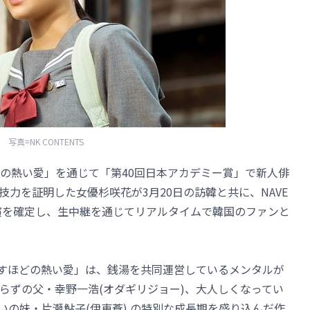
写真=NK CONTENTS
の熱い愛」を通じて「第40回日本アカデミー賞」で新人俳
力を証明した女優杉咲花が3月20日の訪韓と共に、NAVE
演を確定し、生中継を通じてリアルタイムで韓国のファンと
かすほどの熱い愛」は、銭湯を共同運営しているメンタルが
知らずの父・幸野一浩(オダギリジョー)、大人しくなってい
いの妹・片瀬鮎子(伊東蒼) の特別な成長期を盛り込んだ作