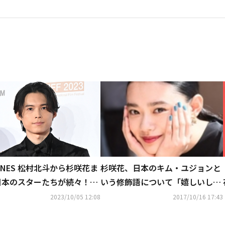
TONES 松村北斗から杉咲花ま
杉咲花、日本のキム・ユジョンと
日本のスターたちが続々！
いう修飾語について「嬉しいし、
28回釜山国際映画祭」開幕式
感謝している」
2023/10/05 12:08
2017/10/16 17:43
ッドカーペットに登場