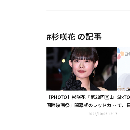
#
杉咲花
の記事
【PHOTO】杉咲花「第28回釜山
Six
国際映画祭」開幕式のレッドカー
で、
ペットに登場
「第
2023/10/05 13:17
のレ