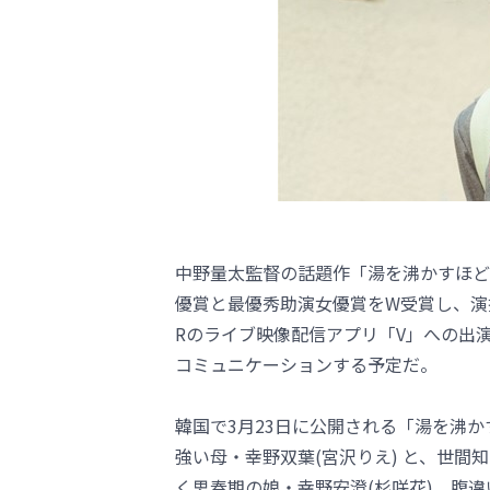
中野量太監督の話題作「湯を沸かすほど
優賞と最優秀助演女優賞をW受賞し、演技
Rのライブ映像配信アプリ「V」への出
コミュニケーションする予定だ。
韓国で3月23日に公開される「湯を沸
強い母・幸野双葉(宮沢りえ) と、世間
く思春期の娘・幸野安澄(杉咲花)、腹違