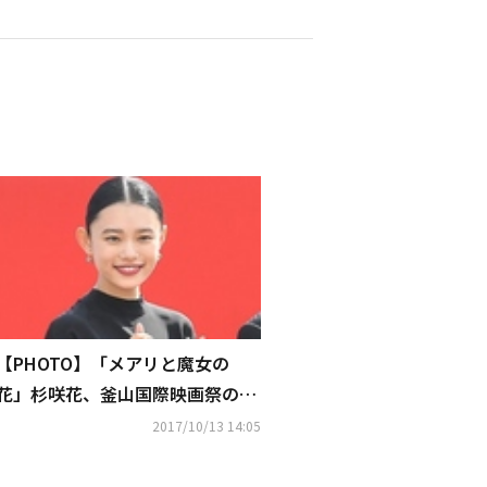
【PHOTO】「メアリと魔女の
花」杉咲花、釜山国際映画祭の野
外舞台挨拶に登場“キュートな笑
2017/10/13 14:05
顔”