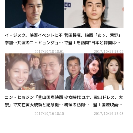
イ・ジヌク、映画イベントに不
菅田将暉、映画「あゝ、荒野」
参加…共演のコ・ヒョンジョン
で釜山を訪問“日本と韓国はど
がコメント「少し怖いと言って
んどん似てくると思う”
2017/10/18 18:01
2017/10/17 18:05
いた」
コン・ヒョジン「釜山国際映画
少女時代 ユナ、露出ドレス、大
祭」で文在寅大統領と記念撮
統領の訪問…「釜山国際映画
影！“有意義で格別な週末”
祭」での話題の瞬間
2017/10/16 18:15
2017/10/16 18:03