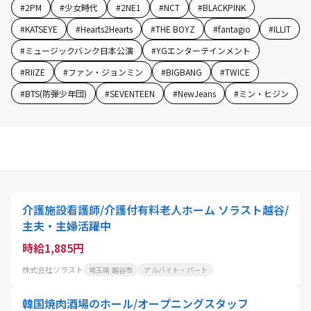
#
2PM
#
少女時代
#
2NE1
#
NCT
#
BLACKPINK
#
KATSEYE
#
Hearts2Hearts
#
THE BOYZ
#
fantagio
#
ILLIT
#
ミュージックバンク日本公演
#
YGエンターテインメント
#
RIIZE
#
ファン・ジョンミン
#
BIGBANG
#
TWICE
#
BTS(防弾少年団)
#
SEVENTEEN
#
NewJeans
#
ミン・ヒジン
介護施設看護師/介護付有料老人ホーム ソラスト越谷/
主夫・主婦活躍中
時給1,885円
株式会社ソラスト
埼玉県 越谷市
アルバイト・パート
韓国焼肉酒場のホール/オープニングスタッフ