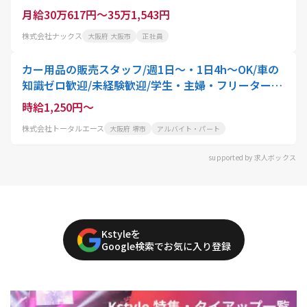
月給30万617円～35万1,543円
株式会社ナックス
大阪府 大阪市
正社員
カー用品の販売スタッフ/週1日～・1日4h～OK/車の
知識ゼロ歓迎/未経験歓迎/学生・主婦・フリーター大
歓迎
時給1,250円～
株式会社トータルエース
大阪府 堺市
アルバイト・パート
supported by 求人ボックス
Kstyleを
Google検索でお気に入り登録