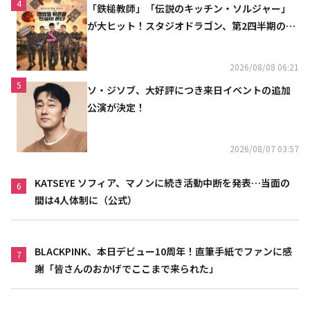
4
「鉄槌教師」「伝説のキッチン・ソルジャー」
が大ヒット！スタジオドラゴン、第2四半期の売
上高が黒字に
2026/08/08 06:21
5
ソ・ジソブ、大好評につき来日イベントの追加
公演が決定！
2026/08/07 03:57
KATSEYE ソフィア、マノンに続き活動中断を発表…当面の
6
間は4人体制に（公式）
BLACKPINK、本日デビュー10周年！直筆手紙でファンに感
7
謝「皆さんのおかげでここまで来られた」