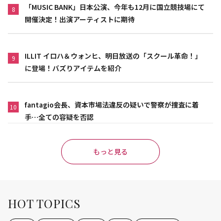
「MUSIC BANK」日本公演、今年も12月に国立競技場にて
8
開催決定！出演アーティストに期待
ILLIT イロハ＆ウォンヒ、明日放送の「スクール革命！」
9
に登場！バズりアイテムを紹介
fantagio会長、資本市場法違反の疑いで警察が捜査に着
10
手…全ての容疑を否認
もっと見る
HOT TOPICS