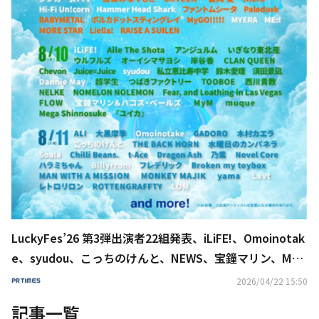
LuckyFes’26 第3弾出演者22組発表、iLiFE!、Omoinotak
e、syudou、こっちのけんと、NEWS、宝鐘マリン、ME:
I、MUCCら計104組決定！第三次先行チケットも発売開始
2026/04/22 15:50
記事一覧