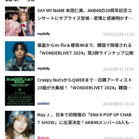
SAY MY NAME 本田仁美、AKB48の20周年記念コ
ンサートにサプライズ登場…愛情と感謝明かす
「私にとって宝物」
2025/12/08 11:52
優里からm-flo＆櫻坂46まで、韓国で開催される
「WONDERLIVET 2024」第2弾ラインナップ公開
2024/08/31 10:56
Creepy NutsからQWERまで…日韓アーティスト
23組が大集結！「WONDERLIVET 2024」韓国で1
1月に開催決定
2024/08/01 18:14
May J․、日本で初開催の「ENA K POP UP CHAR
T SHOW」に出演決定！AKB48メンバー16人も発
表
2024/07/26 16:01