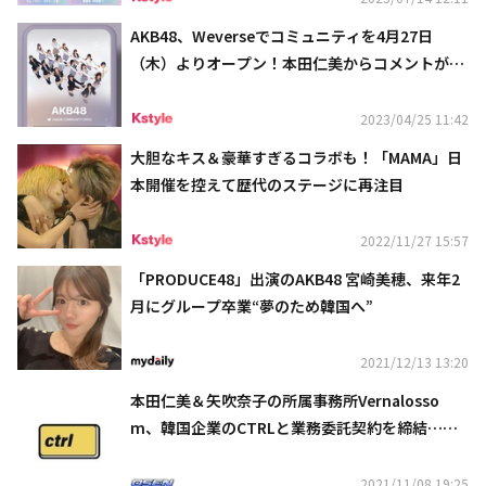
AKB48、Weverseでコミュニティを4月27日
（木）よりオープン！本田仁美からコメントが到
着
2023/04/25 11:42
大胆なキス＆豪華すぎるコラボも！「MAMA」日
本開催を控えて歴代のステージに再注目
2022/11/27 15:57
「PRODUCE48」出演のAKB48 宮崎美穂、来年2
月にグループ卒業“夢のため韓国へ”
2021/12/13 13:20
本田仁美＆矢吹奈子の所属事務所Vernalosso
m、韓国企業のCTRLと業務委託契約を締結…グ
ローバルな活動をサポート
2021/11/08 19:25