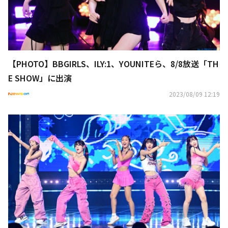
【PHOTO】BBGIRLS、ILY:1、YOUNITEら、8/8放送「TH
E SHOW」に出演
2023/08/09 12:19