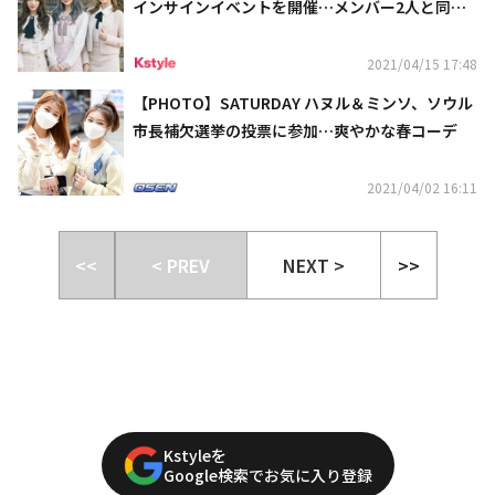
インサインイベントを開催…メンバー2人と同時
に通話も可能
2021/04/15 17:48
【PHOTO】SATURDAY ハヌル＆ミンソ、ソウル
市長補欠選挙の投票に参加…爽やかな春コーデ
2021/04/02 16:11
<<
< PREV
NEXT >
>>
Kstyleを
Google検索でお気に入り登録