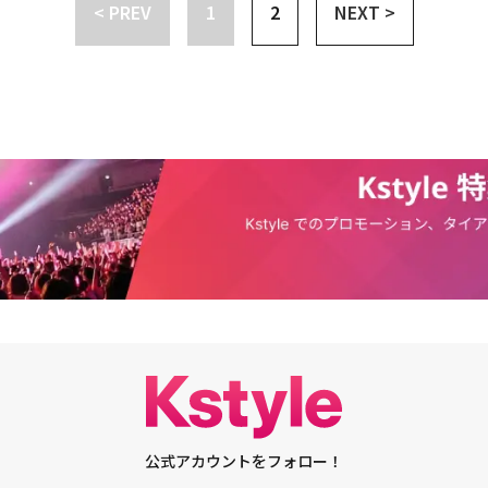
< PREV
1
2
NEXT >
って大きな音を出すライブをやっているので、たまに路上ライブでアコース
いえ、日本のファンとリアルに会えたのは今回のイベントが初めてとのこ
ことで意味ができて、心を込めて作った曲です。――「Drive」というタイト
、僕たちはこんなスタイルもできるんだなという面白みを感じます。それに
ストシングル「SO GOOD」、ディスコファンクの「Villain」と「Switc
でドライブするならどこに行きたいですか？ また日本のファンの方を韓国
いいですね。路上ライブだと通りすがりの方も反応してくれるので、それも
Y」と人気曲・代表曲の数々がこれでもかと押し寄せてくる30分間があっとい
なら、どこに行きたいですか？キム・ユンス：日本で行きたいのは札幌で
ンギル：僕は、観客との距離の近さが路上ライブの醍醐味だと思います。会
多かったはずだ。約3時間のショーケースの終了後は、会場の出口付近に設
いたので。日本の都市ももちろん好きですが、緑のある場所も好きなので、
ている人とちょっと距離がありますが、路上ライブは本当に近くに感じられ
の相談窓口にたくさんの日本の音楽関係者が集まり、マネジメント側の説明
・ジョンギル：僕は沖縄！ すごくいいと聞いたし、有名な観光地でもある
で、僕たちにとってはすごくリラックスできるし、楽しめます。キム・ユン
の様子を見ていると、今回の出演者たちが日本で本格的に活動する時期もそ
いです。チョン・ホウォン：僕は東京から大阪までドライブしてみたいで
無表情のままの人がいたら怖いですけどね（笑）。キム・ジョンギル：韓国
前日11月8日（火）に開催されたMedia Conference ＆Networking
ので、大阪までずっとドライブしてみたら楽しそうです。キム・ユンス：韓
けば路上ライブをしている人をたくさん観ることができると思います。それ
くの関係者やメディアが集まり、アーティストやマネジメント担当者と交流。K-PO
州島が思い浮かぶんですが、済州島はおすすめしないほうがいいですかね。
）ですね。ちょっと前に僕たちで釜山（プサン）に行ったんですが、釜山も
待を寄せていた。いずれにしても、日本におけるK-POPの人気は『KOREA
思ったんですけど、東京で見る木と済州島にある木って似ているんですよ
の方でたくさん路上ライブをしていました。いろんなところでやっているの
うなイベントによってさらに広がっていくのは間違いないだろう。取材：まつも
うに見えるかもと思って（笑）。キム・ジョンギル：僕は漢江（ハンガン）
ください。チョン・ホウォン：ちょっと前にはロッテタワーでも路上ライブ
POTLIGHT ＠JAPAN日時：2022年11月9日（水）OPEN 18：00 / STAR
ドライブしたいです。潜水橋の方にゆっくり進んでいくととても景色がきれ
イブをやっている場所はいくつか決まっているので、もし気になったら調べ
fy O-EAST席種：オールスタンディング / 無料招待制 【セットリスト】●PIXY
トアップされた噴水が見られるんですよ。チョン・ホウォン：僕は南海（ナ
すめします。本当に気軽に楽しめるので、ぜひ行ってみてください。キム・
3. Moonlight4. 중독 (Addicted)5. Wings (날개)6. 안부 (Greetings)●BEAUTY BO
す。ソウルからはちょっと遠いんですけど、すごくきれいなんですよ。海も
たまにリクエスト曲をやってもらえることがあるんですよ。僕も昔、清渓川
le)2. 받아줄래?! (Take My Heart?!)3. PLZ PLZ PLZ4. 관심사 (Favorite)5. 고
をずっとドライブしたいです。キム・ユンス：あっ、僕は家の近所をおすす
ライブしている方に「Oasisの曲を歌って」とリクエストして、歌っても
Tat ●LIM KIM1. YELLOW2. FALLING3. YO-SOUL4. DIGITAL KHAN5. SAL-KI6.
こに出かけなくても、街の至るところでソウルらしさを感じられる場所がた
れがすごくカッコいいなと思いました。――最後に、Kstyleをご覧の皆さんに
 日本語バージョン)2. 코이 (恋 - 星野源カバー)3. 이 밤 어둠속을 밝힐게요 (Revel
うところを車で通るのが好きですね。意外に新鮮で面白いと思います。――今年
す。チョン・ホウォン：日本に来るのは2度目ですが、また来たいという気
어 (Under the Tree)5. 무지개가 떴습니다 (Over the Rainbow)6. 무수히 (Eve
ns」の日本語バージョンもリリースされています。Revelationsには暴露、スポイ
た日本のみなさんにお会いしたいです。僕たちW24の音楽を聴いていただけ
부르스 (Lonely Twist)●DRIPPIN1. SOGOOD2. Villain3. SHY4. Switch5. GAME
で、それにちなんで、メンバーのヒミツをこっそり暴露してください。キ
絶対日本でライブをやるので、たくさん来てください。愛してます！キム・
文化体育観光部主管：韓国コンテンツ振興院共同主管：THECOO後援：駐日韓国
は、すごくジェントルなイメージがあると思うんですが、寝ている時は男ら
次は絶対日本でライブをやりたいと言いましたが、みなさんの応援なくして
振興財団（JMCE）協力：KBS Japan、KNTV■関連リンク公式サイト：
言で「うるさい！」って怒ったりします。キム・ユンス：僕は寝る時に周り
公式アカウントをフォロー！
んがW24を愛してくれて、応援してくれて、いいねしてくれて、曲をたくさ
net/
で、寝ている時のほうがストレートに小言が出るみたいですね（笑）。チョ