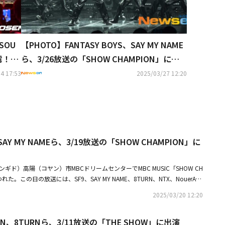
SOU
【PHOTO】FANTASY BOYS、SAY MY NAME
披露！日
ら、3/26放送の「SHOW CHAMPION」に出
演
4 17:53
2025/03/27 12:20
SAY MY NAMEら、3/19放送の「SHOW CHAMPION」に
ギド）高陽（コヤン）市MBCドリームセンターでMBC MUSIC「SHOW CH
れた。この日の放送には、SF9、SAY MY NAME、8TURN、NTX、NouerA、
24、TFN出身ゴヌ、ファン・ガラムらが出演した。※この記事は現地メディ
2025/03/20 12:20
。写真にばらつきがございますので、予めご了承ください。・SF9、タイト
V公開バイクを連想させるダンスに注目・【PHOTO】SAY MY NAME、2ndミニ
IN、8TURNら、3/11放送の「THE SHOW」に出演
s․․․」発売記念ショーケースを開催