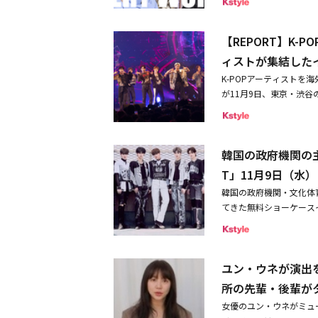
o、インスニ、イ・ウンミ
好みが多様なんです。だ
ごく人がいいのでそれで
ープで、韓国を含むアジア
案内のみに使用し、キャ
o Brain、ユク・ジュンワ
ようと自分の得意なジャ
れるし、逆にホウォンさ
P BAND」で見事優勝
ット通信料・接続料およ
ン、愛と平和、Key Bo
とができるんです。だか
生活しているので、たま
【REPORT】K
は、タレント、アーティ
はいずれのご応募も無効
イル（RED-ONEバンド
感じてもらえたんじゃな
Iは、もともとINFJだっ
く会員制のファンコミュ
お客さまのご住所が不明
ィストが集結したイベ
USIC ＆ ART FAIR
だいた部分が大きかった
しているジョンギルです。
在、日本語の他に韓国語
オークションなどで第三
ンフォニーオーケストラ（Mill
んな方からいろんなアド
K-POPアーティストを海
す（笑）。親しみやすく
1月に韓国コンテンツ振興院
DMに記載されているUR
ジックショーなど、アー
れたし、僕たち以上に僕
が11月9日、東京・渋谷の
です。おおざっぱなので
「W24」の今後の活動を
すのでお控えください。
リジナルWOODSTOC
ろ言っていただきました
化体育観光部の主催によ
ンスがいてくれて本当に
画、本人登場のグループ
作する「Peace Of Sta
います。そういう助けが
を国際的な成功に導いてき
ドのシナジーになってい
anicon」は、一部の
する見通しだ。「WOODSTO
作詞作曲プロデュース「曲
ファンで埋めつくされた。
サウンドが魅力だと思い
にグローバルに活躍するア
り、京畿（キョンギ）道
行うバンドとしても知ら
韓国の政府機関の主催
にデビューしたニューフ
てくださる方が多いよう
ちは！ 僕たちのファンコミ
し暑い都心から抜け出し
くスタイルですか？チョ
テージに現れた彼女たちは
時の一体感は、やっぱり
T」11月9日（水
い出を一緒に作りましょう
ると見られる。
方としては、それぞれが
ム『REBORN』のリ
した」――5月20日、2
RLD」＜金額・内容＞一般
韓国の政府機関・文化体
ういう感じというのをあ
象的だ。続く「Bewitch
でライブをすること自体
典が当たるスクラッチ3
てきた無料ショーケースイベ
見を出し合ってちょっと
セールスポイントとなる
るというのも初めてで、
5.コミュニティメンバ
れる。このイベントは、
ます。キム・ユンス：だ
ば、ラストの「安否（Gr
がライブをする姿を日本
VIP特典（月額2,00
点を当てて選抜された4組の
いったほうがいいかもし
かな声を響かせるなど、
でも意義深いライブだっ
機能※一般特典のコンテン
ャルゲストDRIPPIN
て誕生する曲もあります
CEに代表されるような多
EVERYのみなさんと
（火）23:59特典内
ユン・ウネが演出
易度のあるコンセプトを高
僕たちがMnet「Great
に出演したBEAUTYB
てありがたかったですね
ント！※1on1トークにて送信予
ンオーディションで誕生
でほぼアドリブみたいな
所の先輩・後輩が
（注：今回のイベントは
外だったのが年配の方が
が集まったBEAUTYBOX
じめ作って貯めておくタ
スポップ「ぐつぐつ（Bo
若い人がほとんどなので
女優のユン・ウネがミュ
しめ、卓越したソングラ
「Over the Rai
ンスを展開。瞬時にして客