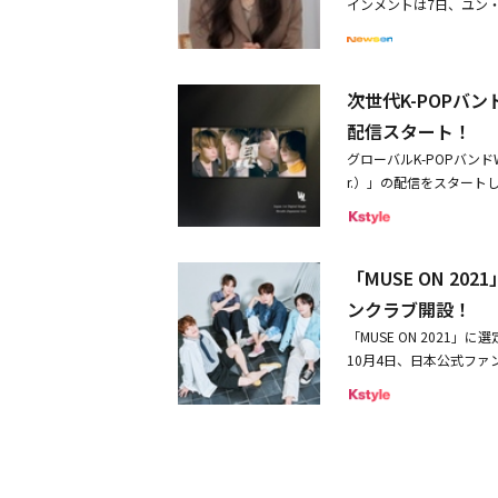
楽しそうにしてらっしゃ
インメントは7日、ユン
けるシンガーソングライタ
ぶ変わりましたし、いろん
ナンバーを連発。なかで
乗り出して音楽を楽しん
るバンドW24が4日にフル
ースまで自ら手がける実
スに参加されています。
ング的な要素を盛り込んだ
さって、僕たちもステー
ュージックビデオを制作
パ、米国など海外ファンに
チョン・ホウォン：僕は
いた人も多かったに違い
が去年11月だそうです
することになったという
今回上記4組に加え、Mne
すね。このフェスは毎年
い。3番目に出演したLIM
ンを持っていたんですよ
次世代K-POPバン
だ曲は、メンバーのパク・
EXを加えた7人組、既に
が、初めて出演した時の
にプロの道へ。以降はソ
てとてもうれしかったで
の歌でユン・ウネが最も
配信スタート！
披露する！会場は昨年ステ
曲が始まって、歌わなく
きなかった彼女は、20
たです。今回はまたさら
て、多様な愛の形を描こ
O-EAST。今回無料招
グローバルK-POPバンドW
てしまったんですよね。
的なシンセポップを武器
っていますが、電車に乗
ィストなど、様々な関係
次世代のK-POPを担う
r.）」の配信をスタート
ど、めちゃくちゃ暑かっ
llow」やクールなエレク
てマナーを守っているの
も、受けることも怖い心
抽選受付が開始となるのでお見
人気を集め、次世代K-P
した。キム・ジョンギル
烈なキャラクターを十分
うちの一つだったんです
内面の美しさを取り戻す
月9日（水）OPEN 18：00 
共同制作した「ASIAN
から客席にはずっと水を
たが、4番目としてステージ
ズ』を観て、すごく好き
がら、新型コロナウイル
14-8 O-EASTビル
ナルに進出し、総合優勝
ったです。キム・ユンス
国では特定のジャンルに
と思っていました。日本
キム・シヨンが新型コロ
コンテンツ振興院共同主管
「MUSE ON 2
「息」の日本語バージョ
やったことがなかったか
ターカッティング、華や
めての来日だったんです
直接会えない状況に当惑
E）協力：KBS Jap
サーであるKYOHEIが
僕は、初めて南米で公演
せたサウンドは、本国の
動画や写真でしか見たこ
ンクラブ開設！
と感情を説明し、振り付
ドラインを必ずお読み下
て、新しく息を吸って、
経験することだったので
いるという。今回演奏した
みなさんはほとんどの方
かげで、愛に下手で傷つ
「MUSE ON 202
演時間が変更になること
に寄り添えたら嬉しいです。
る」――韓国でも路上ライ
の慰めになる（Under Th
ファッションセンスのある
ーたちの演技、そして彼
10月4日、日本公式ファン
月15日（土）12：00～10月
ん聴いて、たくさん愛してく
のファンのみなさんに、
リジナルナンバーや、星
mから影響も！？新曲につ
という。「冬が過ぎて（So
s）の略で、全世界に2
あ）受付期間：10月22日（土）1
Ver.）」リリース日：2022
の会場で公演する時は見
を越えて幅広い世代に支
ました。どんな曲なのか
ャンネルにて公開された
は、楽器演奏はもちろん、
■関連リンク公式サイト：https
eath作詞：Kim Yun Soo
が見られます。家族連れ
格がにじみ出た真っすぐ
ていた当時は、Offici
国国内で有望なミュージ
Michael Ryan Lackey
方の年齢も幅広いですし
スが終わり、イベントを締
を受けています。僕たち
ームが選定された。「MU
ww.instagram.com/w24_o
あるので、音楽をより楽
盛り上がりは最高潮に。彼らは
ね。なので、この曲はま
だ。W24 Japan Official F
コースティック編成でや
ターテインメントが手掛
て。たぶん当時の僕はド