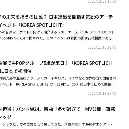
、アン・チファン、Boohwal、キム・ギョンホ、キム・ワンソン、LYn、N
からある曲を編曲するとなった時、それぞれがああしてみよう、こうしてみ
2022/12/27 15:38
怒ったりはしないんですよ。僕が足りないところはホウォンさんが補ってく
7ヶ国の放送局の国際共同制作であったバンド競演番組「第1回 ASIAN TO
ンペーン終了後は弊社の定める方法に基づき消去いたします。※インターネ
ンバンド、Lazybone、Crack shot、Paloalto、ALi、五本指、キム・ドギュ
ンルからアイディアを持ち寄って、そのいいところを吸い上げて曲を作るこ
んにない部分を僕は持っていると思うし、そういう風におたがい補い合って
を果たし、次世代バンドとして世界中から注目を集めている。「Fanicon」
びツイートに関しての全ての費用はお客様のご負担になります。※次の場合
ys、Method、旅行スケッチ、ウンサン、クァク・ドンヒョン、チョン・ホン
ら多様なジャンルを生み出すことができて、観ている方にとっても面白いと
に結婚生活ってこんな感じなのかなって思ったりもします（笑）。僕のMBT
-POPの未来を担うのは誰？ 日本進出を目指す気鋭のアーテ
スト、インフルエンサーなどの活動を、コアなファンと一緒に盛り上げてい
となりますのでご注意ください。・応募時の内容に記載不備がある場合。・
）、H2O、W24、コッダジなど、27チームが公開された。「WOODSTOCK M
いかと思います。キム・ジョンギル：つまり編曲がよかったから認めていた
たのが、ISTJになり、今はINTJですね。キム・ジョンギル：僕はドラムを担当
ニティアプリで、ユーザーの「推し活」体験を強力に後押ししている。現
・又は連絡不能などの場合。・本キャンペーン当選賞品を、インターネット
ント『KOREA SPOTLIGHT』
 2023」は、メディアファサード（Media Facade）の作家イ・ソク、ミレニアムシ
ということですね。チョン・ホウォン：編曲する時、僕たちだけでなくいろ
MBTIはENFPです。性格は、ただ明るくて、話しやすくて、愉快な人間で
、英語、繁体字、簡体字に対応しており、全世界での利用が可能。2022年1
者に転売・譲渡することは禁止しております。※当選者の方は、当選連絡の
ennium Symphony Orchestra）、ラテングループのRapercussion、マ
バイスもいただいたんですよ。僕たちの代表もいつもそばで意見を出してく
外の音楽マーケットに向けて紹介するショーケース『KOREA SPOTLIGHT』
て、ざっくばらんと言うんですかね。そういう性格が僕の長所であり、短所
と共同主幹として参加した「KOREA SPOTLIGHT」にて注目を集めた
LをSNS等で公開されますと、第三者に入力されてしまう危険性がございま
トフェアの名にふさわしい様々な見どころも用意された。特に1969年「オ
たちのことを知っているようで、ああしてみたら、こうしてみたらといろい
Spotify O-EASTで開かれた。このイベントは韓国の国家行政機関である文
細かい人間が近くにいてくれないとダメなんですよね。だからホウォンとユ
「EVERY WORLD」にて配信していく。また、会員限定のオフショットや動
K」のステージで使われた実際のパネルを使い、珍しい記念品とステージを制
。ラテン系の音楽を取り入れた編曲も、僕たちだけでは生まれなかったと思
り世界各地で行われてきたが、日本では初めてとなる。今まで多くのスター
よかったです（笑）。おたがいの性格の違いがいい影響を与え合って、バン
チャット、生配信など特別なコンテンツをお楽しみいただける。なお、「F
2022/11/16 18:00
ge」とコラボし、「WOODSTOCK MUSIC ＆ ART FAIR 2023」をさらに豊かに
たくさんあったから、僕たちもがんばれたんじゃないかなと思います。自ら
た同公演への注目度は高く、1300人を収容できる会場は熱狂的なK-POP
ると思います。バンドはダンスやパフォーマンスはしないので、アナログな
国と地域を除く世界130ヶ国以上でサービスを展開し、今後日本及び韓国を中心
CK MUSIC ＆ ART FAIR 2023」は7月28日から30日までの3日間にわた
ごとに作り方が違って」――W24といえば、作詞作曲プロデュースまで自ら
オープニングを飾ったのは、女性5人組のPIXY（ピクシー）。2021年2月
ます。シンバルを叩く音といった生音は、バンドならではの醍醐味だと感じ
ーティストの参加も予定している。◆W24 コメントEveryの皆さんこんに
抱川（ポチョン）市漢灘（ハンタン）江一帯の多目的広場で開催される。蒸
れています。曲作りにおけるメンバーの役割は？ どのように曲を作ってい
でK-POPグループ5組が来日！「KOREA SPOTLIGH
ェイスで、グループ名はイングランドの神話に出てくる妖精を意味する。ス
です。バンドが生み出す音楽を観客のみなさんが一緒に感じて盛り上がった
ュニティ「EVERY WORLD」へようこそ。今後Faniconを通して沢山の思
、漢灘江一帯の広大な自然景観が鑑賞できることもまた一つの見どころにな
ン・ホウォン：いろんな方法を試してきたんですが、僕たちの基本的なやり
、まずは名刺代わりにと「Villain」を披露した。この曲は最新ミニアルバ
バンドが一番だと思います。日本での初体験に感激「心があたたかくなりま
）に日本で初開催
～。これからもよろしくお願いします！■コミュニティ概要「EVERY WO
曲を作ってくることですね。それぞれメロディを作ってきて、この楽器はこ
ードトラック。エッジの利いたディスコサウンドとウィスパー系のボーカルが印
1日には日本でライブを行いましたが、いかがでしたか？キム・ユンス：この3人
特典（月額500円）1.メンバーによるオフショット投稿 / 生配信閲覧2.特
育観光部の主催によりアメリカ、イギリス、ドイツなど世界各国で開催され
る程度考えて、みんなでシェアします。それを聴いた後、みんなそれぞれ意
ed」をはじめ、「Moonlight」や「翼（Wings）」といったナンバーでは、
がほとんど初めてだったのに、さらにショッピングモールの中でライブをす
.日本でのライブチケット先行申込4.コミュニティメンバー限定イベント参加
ント「KOREA SPOTLIGHT」が、11月9日（水）に日本で初めて開催さ
ずつ変えていくこともあれば、最初のアイディアでそのまま作ることもあり
ファンタジー要素の強いダークな世界観をしっかりアピール。そうかと思え
緊張したというよりは面白かったという気持ちが大きかったですね。僕たち
ー限定グッズ販売6.ファン同士で楽しめるグループチャットルームや掲示板〇
韓国の新鋭アーティストの紹介を目的としたもので、今回は「K-POP」に焦
からいつも同じスタイルで曲を作るというよりも、曲ごとに作り方が違うと
eetings）」ではアコースティックギターの穏やかな演奏をバックに伸びや
のみなさんにお見せすることに意味があると思っているので、そういう意味
2022/10/13 17:00
0円）1.ライブ配信のアーカイブをいつでも視聴可能2.メンバーへのファンレター
素晴らしいアーティストのPIXY、BEAUTYBOX、LIM KIM、W24とスペシ
れないですね。一発で決まる曲もあれば、完成までものすごく紆余曲折あっ
短時間にもかかわらずグループの個性を余すところなく伝えてくれた。TWI
たと思います。僕たちのファンネームは「EVERY」と言うのですが、日本の
ツも含まれます〇早期入会特典対象期間：12月24日（土）～1月24日
の全5組がパフォーマンスを行う。妖精という名前からは想像できない重厚で難
。キム・ジョンギル：どの曲が一番難しかったかな？キム・ユンス：去年、
国籍グループは、K-POPの海外進出の拡大にともなって増えているが、次
お会いできてうれしかったです。キム・ジョンギル：思っていたより反応がよく
容：上記対象期間内に入会された方全員にお名前入りボイスメッセージをプレゼ
を担当！バンドW24、新曲「冬が過ぎて」MV公開…事務
い完成度で披露する5人グループPIXY。2020年のコロナ禍に完全オンライ
 Seoul Invasion」に出演して、この時は残念ながら3位だったんですが、そこ
OXもそのなかの一組。韓国、日本、タイ、ベトナムからやってきた女性6人
。僕たちの曲が終わると拍手をしてくれて、声をあげてくれて。それと、意
定です。詳細はこちら：https://fanicon.net/fancommunities/4908
、メンバーは韓国、日本、タイ、そして初のベトナムと、まさに世界の精鋭
形で曲を作らなきゃいけなかったことが大変でしたね。僕たちは曲をあらか
タッグ
ベトナム人メンバーのアンが不参加）で構成されている。きらびやかなダン
多かったことですね。韓国では路上ライブをすると、観に来てくださるのは
。2011年Mnetの元祖オーディション番組「SUPER STAR K3」で存在を知ら
イプではないので、本当に大変でした。チョン・ホウォン：僕たちの曲に
ggle Boggle）」で颯爽と登場したメンバーたちは、キュートなパフォーマ
すが、日本ではおじいちゃん、おばあちゃんも観に来てくださって、すごく
ージックビデオの監督として戻ってきた。所属事務所のJARMYエンターテ
イティングと夢幻的なボイスで多数のヒット曲を生み出し大衆の耳をひきつ
nbow」という曲があるのですが、この曲は紆余曲折があった曲ですね。編曲もだい
席を虜にした後も、「PLZ PLZ PLZ」や「関心事」といったフレッシュな