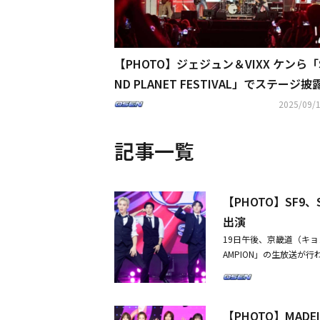
【PHOTO】ジェジュン＆VIXX ケンら「
ND PLANET FESTIVAL」でステージ
本バンド・明くる夜の羊も登場
2025/09/1
記事一覧
【PHOTO】SF9、
出演
19日午後、京畿道（キョン
AMPION」の生放送が行わ
ギュビン、ONEWE、W
アの取材によるものです
ル曲「LOVE RACE」M
【PHOTO】MADE
アルバム「My Name I