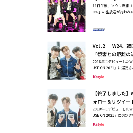
11日午後、ソウル麻浦（マ
OW」の生放送が行われた。こ
NBLUE、ONEWE、W
材によるものです。写真に
29日にショーケースライ
メッセージ！1stシング
Vol․2 ― W
「観客との距離の
2018年にデビューした
USE ON 2021」に選
として韓国でも注目を集
ニライブを行い、ファン
や路上ライブの醍醐味につい
【終了しました】W
4、日本で初体験！ライ
イン入りポラを2名様に！応募
ォロー＆リツイー
を振り返り！――W24とい
2018年にデビューした
返ってみて、大変だった
USE ON 2021」に選
チョン・ホウォン：まさ
として韓国でも注目を集
起きるとは、と思いまし
ニライブを行い、ファンと
優勝したので、本当に想