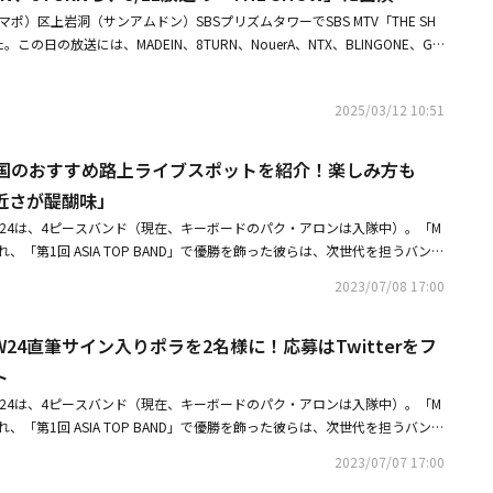
ポ）区上岩洞（サンアムドン）SBSプリズムタワーでSBS MTV「THE SH
の日の放送には、MADEIN、8TURN、NouerA、NTX、BLINGONE、GE
24、ギュビン、YOUNG POSSEらが出演した。※この記事は現地メディアの取
ばらつきがございますので、予めご了承ください。・MADEIN、東京で4月
2025/03/12 10:51
ブを開催！日本公式ファンクラブが本日オープン・8TURN、日本ファンに
ル「LEGGO」で待望のカムバック
24、韓国のおすすめ路上ライブスポットを紹介！楽しみ方も
近さが醍醐味」
W24は、4ピースバンド（現在、キーボードのパク・アロンは入隊中）。「M
定され、「第1回 ASIA TOP BAND」で優勝を飾った彼らは、次世代を担うバンド
めているが、日本での活動にも意欲的。2度目の来日となる今回は各地でミ
2023/07/08 17:00
との交流を楽しんだ。そんな彼らに、インタビュー後編では楽曲制作の裏側
て、じっくりと語ってもらった。・ Vol․1 ― 次世代K-POPバンドW2
24直筆サイン入りポラを2名様に！応募はTwitterをフ
ブでの反応に感激「心があたたかくなりました」【プレゼント】W24直筆サ
はTwitterをフォロー＆リツイート 「第1回 ASIA TOP BAND」での優勝
ト
えば、「第1回 ASIA TOP BAND」の優勝者でもあります。その時のことを振り
W24は、4ピースバンド（現在、キーボードのパク・アロンは入隊中）。「M
こと、つらかったこと、逆に楽しかったこと、感動したことはなんですか？
定され、「第1回 ASIA TOP BAND」で優勝を飾った彼らは、次世代を担うバンド
に奇跡でしたね（笑）。キム・ユンス：まさか自分たちの身にこんなことが
めているが、日本での活動にも意欲的。2度目の来日となる今回は各地でミ
た。チョン・ホウォン：アジア中のたくさんのバンドを集めた中で僕たちが
2023/07/07 17:00
の交流を楽しみました。Kstyleはそんな彼らに、日本の印象やバンドのあ
像もできなかったし、すごいことをやってしまったなと思いました。キム・