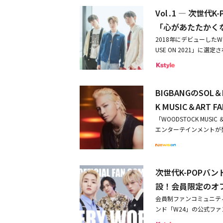
れこれをじっくり語って
ユンス：僕はモンゴルの
Vol․1 ― 次世
ントいたします。・Vol․
いるんだなと初めて知り
があたたかくなりました
「心があたたかく
ンドと知り合うことがで
了しました。たくさんのご応
しか思い浮かびません（
2018年にデビューした
ト「＠Kstyle_ne
のでよかったですが、撮
USE ON 2021」に選
期間】2023年7月7日（金）
ろで。しかも雨がすごく
として韓国でも注目を集
式Twitterアカウント
しくて。でもその時、い
ニライブを行い、ファン
配送先が日本国内の方）
ン・サンさんや、シン・
動の感想、今後日本でや
ントの当選については、
だ！」とまで言っていた
BIGBANGのSO
直筆サイン入りポラを2名
けませんので、予めご了承く
は、一生懸命やってはい
4時間鳴り響くように」―
K MUSIC＆ART F
M（ダイレクトメッセー
が、先生方がそうやって
す。チョン・ホウォン：
ンションでのご連絡は、平
「WOODSTOCK MUSI
確信できたし、よりがん
は「World 24 ho
le（＠Kstyle_ne
エンターテインメントが発表し
勝できたからよかったよ
を込めて名付けました。
意ください。【注意事項
によると、R＆Bの女帝LEN
よかったよ。――ご自身では
た！ 性格は、細かいこ
しましたアカウントは、
ィバルに参加する。そし
ム・ユンス：なんだろう
にこだわって作るところ
内容については一切の責
ユンソンも合流した。今
ョンの中で、既存の曲を
（笑）。悩むことも多く
せていただきますので、
次世代K-POPバン
ENA PARKは、持ち
上手だったんですよ。た
スト）ではISFJなの
を無効とさせていただき
の新たなジャンルを作っていく
よね。そういう意味で言
設！会員限定のオ
だ自分たちがやりたい音
ください。※当キャンペ
多数の音楽番組でしっか
ンドとの比較ではなく、
間も不可欠ですが、自分
会員制ファンコミュニティ
ご了承ください。※当選
も見どころだ。新しいグ
じゃないかなと思います
す。でも、音楽以外のこ
ンド「W24」の公式ファン
かねます。※キャンペー
ズポップバンドArgonau
るじゃないですか。だか
ウォンさんはディティー
設された。「W24」は
をお読み下さい。※当選