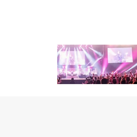
ギターやドラムなどを使
ーを果たしている。とは
イトルと歌詞を書いていく
ティックライブをやると
と。だからこそ、日本ファー
ルにちなんで、もし日本
ファンの方からの反応も
h」、レゲエ風の「SH
でドライブに連れて行く
面白いです。キム・ジョ
う間だったと思った人は
す。自然がきれいだと聞
場でライブをする時は観
けられた各アーティスト
行ってみたいです。キム
るし、会話も交わせるの
を熱心に聞いていた。こ
ので、ドライブしてみた
ス：ただ、すごく近くで
れほど先ではないと思えてくる。
す。日本は道もきれいな
にいらしたら、漢江に行
Receptionにも多
国でドライブというと済
にやっぱり弘大（ホンデ
PやKコンテンツに高い期
というのも、日本に来て
広安里（クァンアンリ）
SPOTLIGHT』のよ
ね。だから景色が同じよ
で、ぜひ気軽に楽しんで
とたくお■公演概要KOREA S
の盤浦（パンポ）大橋を
をしたんですよ。路上ラ
T 19：00会場：Spoti
いだし、夜になるとライ
て行ってみることをおす
1. Villain2. Bewitched
メ）をおすすめしたいで
ユンス：路上ライブでは
X1. 보글보글 (Boggle Bogg
きれいだし、海沿いの道
（チョンゲチョン）で路上
마워요 (Thank U)6. Rat A 
めします（笑）。特にど
らったことがあります。そ
VEIL●W241. 숨 (息 -
くさんあるので、そうい
メッセージをお願いしま
ations)4. 내가 너의 위로되
は2月に「Revelatio
持ちが大きいですし、ま
rything Is Fine)7. 난리 
ラーという意味もあるの
たらうれしいです。次は
6. ZERO主催：韓国
ム・ジョンギル：ユンス
ジョンギル：ホウォンが
文化院、日本音楽産業・文化
しさ全開です（笑）。寝
はできません！ みなさ
https://www.kpopticket.
が騒がしいのが苦手なの