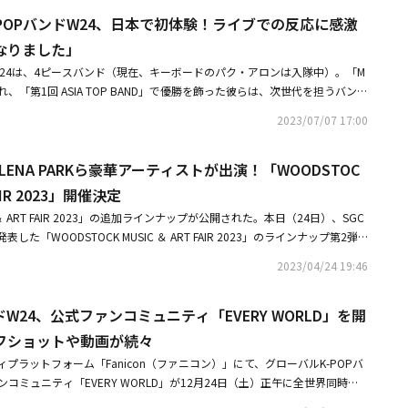
もらいました。さらに、W24からサイン入りポラも！ 抽選で2名様にプレゼ
バンドがすごく印象的でした。モンゴルにもこういうバンド音楽をやる方が
代K-POPバンドW24、日本で初体験！ライブでの反応に感激
1 ― 次世代K-POPバンドW24、日本で初体験！ライブでの反応に感激「心
ましたし、優勝したことももちろんうれしかったけど、アジアのいろんなバ
」◆W24直筆サイン入りポラを抽選で2名様にプレゼント※プレゼントは終
なりました」
きてよかったです。キム・ジョンギル：僕は、すごく大変だったということ
募ありがとうございました。※【応募方法】 Kstyle公式Twitterアカウン
笑）。僕は個人的にサバイバル番組が苦手なんですよ。結果的には優勝した
W24は、4ピースバンド（現在、キーボードのパク・アロンは入隊中）。「M
ws」をフォロー＆コチラのツイートをRTするだけ。奮ってご応募ください。【応募
影があったのがソウルではなくて羅州（ナジュ）というものすごく遠いとこ
定され、「第1回 ASIA TOP BAND」で優勝を飾った彼らは、次世代を担うバンド
 17：00 ～ 7月10日（月） 11：00まで【参加条件】・TwitterでKstyle公
降って、撮影も押して、音響や機材も雨の影響でセッティングがなかなか難
めているが、日本での活動にも意欲的。2度目の来日となる今回は各地でミ
（＠Kstyle_news） をフォローしていること。・日本に居住されている方（賞品
2023/07/07 17:00
ろんな方に褒めていただいたことが印象に残っていますね。韓国で有名なユ
との交流を楽しんだ。そんな彼らに、インタビュー前編では日本の印象や活
・応募に関する注意事項に同意いただける方【当選発表について】・プレゼ
ヘチョルさん。僕たちにとって先生とも言える大先輩方に「バンド界のBTS
ってみたいことについてたっぷりと語ってもらった。【プレゼント】W24
厳正なる抽選の上、決定させていただきます。・プレゼントはお選びいただ
だいて、僕たちを認めてくださって、うれしかったです。その時の僕たち
L＆LENA PARKら豪華アーティストが出演！「WOODSTOC
様に！応募はTwitterをフォロー＆リツイート 「僕たちの音楽が世界中で2
ださい。・当選者の方にはKstyle（＠Kstyle_news）のアカウントよりD
るけど、この道で果たして合っているのかな？という想いがあったのです
―Kstyleのインタビューには初登場となります。まずは自己紹介をお願いしま
AIR 2023」開催決定
ジ） にて当選のご連絡をさせていただきます。・プレゼントに関するDM/メ
褒めてくださって、認めてくださったので、僕たちの道は間違っていないと
僕たちはW24（ダブリュートゥエンティーフォー）というバンドです。W24
日10：00～18：30となります。※DM（ダイレクトメッセージ）は、Ksty
C ＆ ART FAIR 2023」の追加ラインナップが公開された。本日（24日）、SGC
ばれる原動力になりました。チョン・ホウォン：本当に大変だったけど、優
urs」の略で、僕たちの音楽が世界中で24時間鳴り響くようになれば、という願い
ws） をフォローいただいておりませんと、お送りすることができませんので、ご注
た「WOODSTOCK MUSIC ＆ ART FAIR 2023」のラインナップ第2弾
ね。キム・ジョンギル：結果が重要だからね！（笑）キム・ユンス：本当に
僕はW24でボーカルを担当しています。そして今年からリーダーになりまし
】※本キャンペーンに関して、弊社が不適切な行為がされていると判断いた
A PARKとK-POPのトップアーティストであるBIGBANGのSOLがフェステ
「第1回 ASIA TOP BAND」で優勝できた理由は何だと思っていますか？キ
とに気がつくタイプです。クリエイティブに関してはディティールまで繊細
2023/04/24 19:46
キャンペーン対象外とさせていただきます。※弊社は、ご応募者のツイート
て「スーパーバンド2」で準優勝したバンドCNEMAのキム・スロンとイム・
？キム・ジョンギル：編曲が上手かったというのはあると思います。ミッシ
が長所でもありますし、一方でちょっと繊細すぎるところがありますね
任を負いません。※当選発表は、当選者様への当選のご連絡をもってかえさ
年5月、4年ぶりの全国ツアーで活動をずっと待っていたファンを喜ばせたL
僕たちがアレンジするというものがあったんですが、他のバンドももちろん
て、ちょっとしたことでくよくよしちゃうタイプです。MBTI（性格診断テ
ご了承ください。※当選通知後、指定の日時までにご連絡がない場合、当選
ドW24、公式ファンコミュニティ「EVERY WORLD」を開
前のパワフルな歌唱力を披露する。SOLは完成度の高い幅広い音楽で、本人だけ
だサバイバルが難しいのって、上手い下手で結果が出るものではないんです
で、計画的に動きたいほうでもあります。キム・ユンス：僕たちのバンドは、た
ます。※当選結果に関するお問い合せは受け付けておりませんので、ご了承
姿を「WOODSTOCK MUSIC ＆ ART FAIR 2023」で証明する予定だ。
うならみんな上手かったので。キム・ユンス：一つ言えるとしたら、他のバ
フショットや動画が続々
楽をやりたいように表現するバンドです。もちろん、そのためには努力も時
ーンの掲載内容や条件は、予告なく変更する場合がございます。あらかじめ
りとした実力を証明し、優勝したキム・スロンとイム・ユンソンのステージ
僕たちのバンドのカラーが一つのジャンルに偏らない、ということもあるん
たちが満足する音楽を作るために、最後まで諦めずに突き進む力がありま
プラットフォーム「Fanicon（ファニコン）」にて、グローバルK-POPバ
の権利の譲渡はできません。※賞品の不具合・破損に関する責任は一切負い
ローバルアーティストも目を引く。ニューヨークで活動しているインディー
。普通、バンドは何か一つ得意なジャンルがあったりカラーが強かったりす
とは適当です（笑）。音楽ほどこだわらない、ということですね。中でもホ
コミュニティ「EVERY WORLD」が12月24日（土）正午に全世界同時開
ン参加にあたっては、必ず弊社個人情報保護方針＜プライバシーポリシー＞
taも登場する。先日、ラインナップ第1弾としてLOUDNESS、Dynamic Du
らいろんな個性あるバンドがいるわけで。でも僕たちのバンドはメンバーの
ルにこだわるタイプで、正直に言って疲れることもあるけど（笑）、でもす
、楽器演奏・作詞・作曲及びプロデュースまで自分たち自身でおこなうグル
時にご連絡いただく住所、氏名、電話番号は、その確認などの関連情報のご