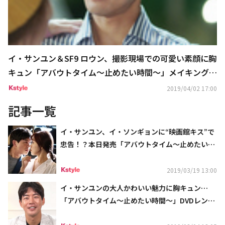
イ・サンユン＆SF9 ロウン、撮影現場での可愛い素顔に胸
キュン「アバウトタイム～止めたい時間～」メイキング映
像が公開
2019/04/02 17:00
記事一覧
イ・サンユン、イ・ソンギョンに“映画館キス”で
忠告！？本日発売「アバウトタイム～止めたい時
間～」メイキング映像を公開
2019/03/19 13:00
イ・サンユンの大人かわいい魅力に胸キュン…
「アバウトタイム～止めたい時間～」DVDレンタ
ル開始！コメント動画が到着