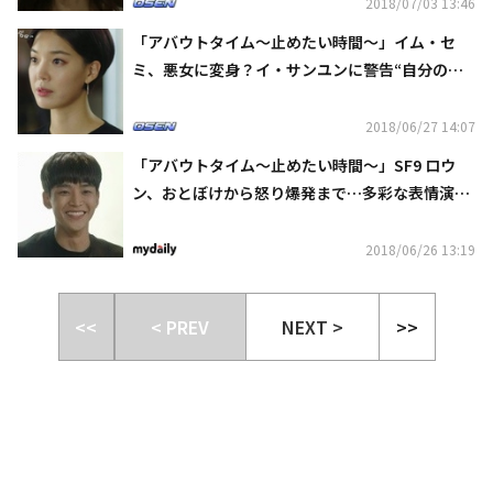
2018/07/03 13:46
「アバウトタイム～止めたい時間～」イム・セ
ミ、悪女に変身？イ・サンユンに警告“自分のも
のにしてやる”
2018/06/27 14:07
「アバウトタイム～止めたい時間～」SF9 ロウ
ン、おとぼけから怒り爆発まで…多彩な表情演技
で注目
2018/06/26 13:19
<<
< PREV
NEXT >
>>