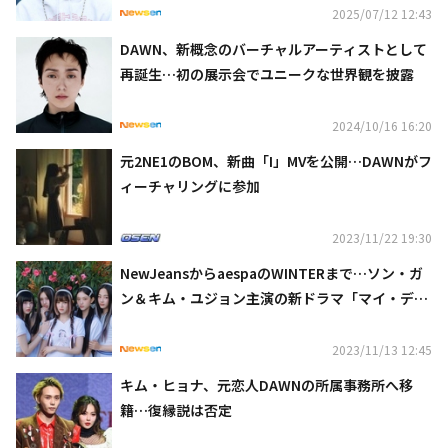
2025/07/12 12:43
DAWN、新概念のバーチャルアーティストとして
再誕生…初の展示会でユニークな世界観を披露
2024/10/16 16:20
元2NE1のBOM、新曲「I」MVを公開…DAWNがフ
ィーチャリングに参加
2023/11/22 19:30
NewJeansからaespaのWINTERまで…ソン・ガ
ン＆キム・ユジョン主演の新ドラマ「マイ・デー
モン」OSTに参加
2023/11/13 12:45
キム・ヒョナ、元恋人DAWNの所属事務所へ移
籍…復縁説は否定