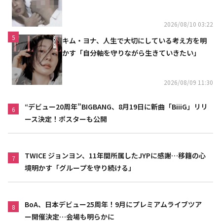
2026/08/10 03:22
5
キム・ヨナ、人生で大切にしている考え方を明
かす「自分軸を守りながら生きていきたい」
2026/08/09 11:30
“デビュー20周年”BIGBANG、8月19日に新曲「BiiiG」リリ
6
ース決定！ポスターも公開
TWICE ジョンヨン、11年間所属したJYPに感謝…移籍の心
7
境明かす「グループを守り続ける」
BoA、日本デビュー25周年！9月にプレミアムライブツア
8
ー開催決定…会場も明らかに