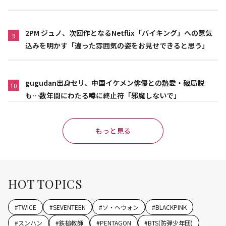
2PM ジュノ、次回作となるNetflix「バイキング」への意気
9
込みを明かす「違った雰囲気の姿をお見せできると思う」
gugudan出身セリ、中国イケメン俳優との熱愛・破局説
10
も…数年間にわたる噂に終止符「邪魔しないで」
もっと見る
HOT TOPICS
#
TWICE
#
SEVENTEEN
#
ソ・ヘウォン
#
BLACKPINK
#
スンハン
#
鉄槌教師
#
PENTAGON
#
BTS(防弾少年団)