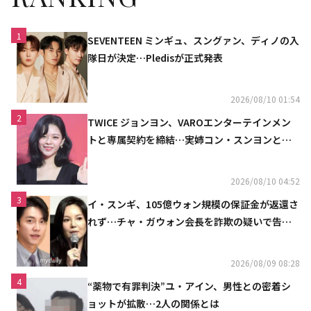
1
SEVENTEEN ミンギュ、スングァン、ディノの入
隊日が決定…Pledisが正式発表
2026/08/10 01:54
2
TWICE ジョンヨン、VAROエンターテインメン
トと専属契約を締結…実姉コン・スンヨンと同
じ事務所（公式）
2026/08/10 04:52
3
イ・スンギ、105億ウォン規模の保証金が返還さ
れず…チャ・ガウォン会長を詐欺の疑いで告訴
へ
2026/08/09 08:28
4
“薬物で有罪判決”ユ・アイン、男性との密着シ
ョットが拡散…2人の関係とは