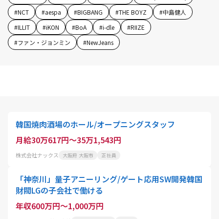
#
NCT
#
aespa
#
BIGBANG
#
THE BOYZ
#
中島健人
#
ILLIT
#
iKON
#
BoA
#
i-dle
#
RIIZE
#
ファン・ジョンミン
#
NewJeans
韓国焼肉酒場のホール/オープニングスタッフ
月給30万617円～35万1,543円
株式会社ナックス
大阪府 大阪市
正社員
「神奈川」量子アニーリング/ゲート応用SW開発韓国
財閥LGの子会社で働ける
年収600万円～1,000万円