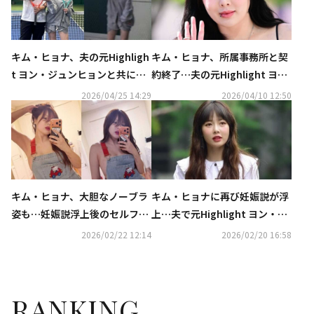
キム・ヒョナ、夫の元Highligh
キム・ヒョナ、所属事務所と契
t ヨン・ジュンヒョンと共にチ
約終了…夫の元Highlight ヨ
ャン・ソンギュの誕生日をお祝
ン・ジュンヒョンに続き発表
2026/04/25 14:29
2026/04/10 12:50
い！（動画あり）
キム・ヒョナ、大胆なノーブラ
キム・ヒョナに再び妊娠説が浮
姿も…妊娠説浮上後のセルフシ
上…夫で元Highlight ヨン・ジ
ョットに注目
ュンヒョンとのデート姿が話題
2026/02/22 12:14
2026/02/20 16:58
RANKING