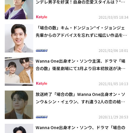
ンデレ男子を好演！自身の恋愛スタイルは？“尽
くそうと頑張るタイプで…”
2021/03/05 18:34
「場合の数」キム・ドンジュン“イ・ジョンジェ
先輩からのアドバイスを忘れずに幅広い作品を検
討している”
2021/02/06 18:01
Wanna One出身オン・ソンウ主演、ドラマ「場
合の数」衛星劇場にて3月より日本初放送が決
定！
2021/01/05 10:13
放送終了「場合の数」Wanna One出身オン・ソ
ンウ＆シン・イェウン、すれ違う2人の恋の結末
は？
2020/11/29 20:53
Wanna One出身オン・ソンウ、ドラマ「場合の