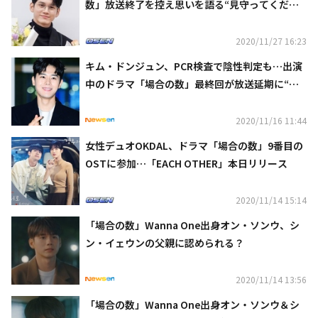
数」放送終了を控え思いを語る“見守ってくださ
った全ての方々に感謝”
2020/11/27 16:23
キム・ドンジュン、PCR検査で陰性判定も…出演
中のドラマ「場合の数」最終回が放送延期に“俳
優およびスタッフの安全のため”
2020/11/16 11:44
女性デュオOKDAL、ドラマ「場合の数」9番目の
OSTに参加…「EACH OTHER」本日リリース
2020/11/14 15:14
「場合の数」Wanna One出身オン・ソンウ、シ
ン・イェウンの父親に認められる？
2020/11/14 13:56
「場合の数」Wanna One出身オン・ソンウ＆シ