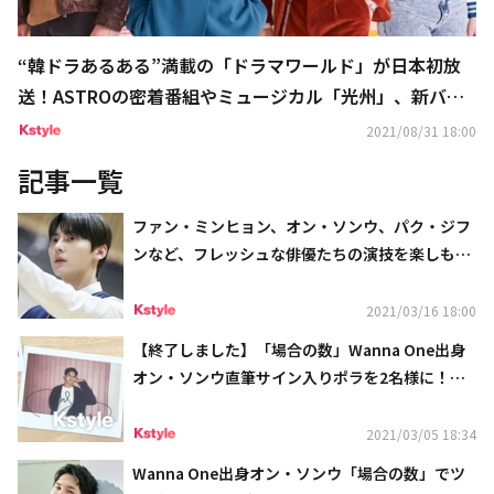
“韓ドラあるある”満載の「ドラマワールド」が日本初放
送！ASTROの密着番組やミュージカル「光州」、新バラ
エティ番組など9月の衛星劇場も必見
2021/08/31 18:00
記事一覧
ファン・ミンヒョン、オン・ソンウ、パク・ジフ
ンなど、フレッシュな俳優たちの演技を楽しも
う！春の衛星劇場は“演技ドル”たちの主演作が目
白押し
2021/03/16 18:00
【終了しました】「場合の数」Wanna One出身
オン・ソンウ直筆サイン入りポラを2名様に！応
募はTwitterをフォロー＆リツイート
2021/03/05 18:34
Wanna One出身オン・ソンウ「場合の数」でツ