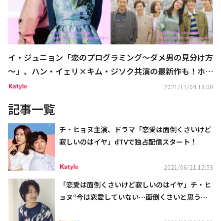
イ・ジュニョン「恋のプログラミング～ダメ男の見分け方
～」、ハン・イェリ×キム・ジソク共演の最新作も！ホー
ムドラマチャンネル11月・12月の韓国ドラマに注目
2021/11/04 18:00
記事一覧
チ・ヒョヌ主演、ドラマ「恋愛は面倒くさいけど
寂しいのはイヤ」dTVで独占配信スタート！
2021/06/21 12:53
「恋愛は面倒くさいけど寂しいのはイヤ」チ・ヒ
ョヌ“今は恋愛していない…面倒くさいと思う時
期もあった”