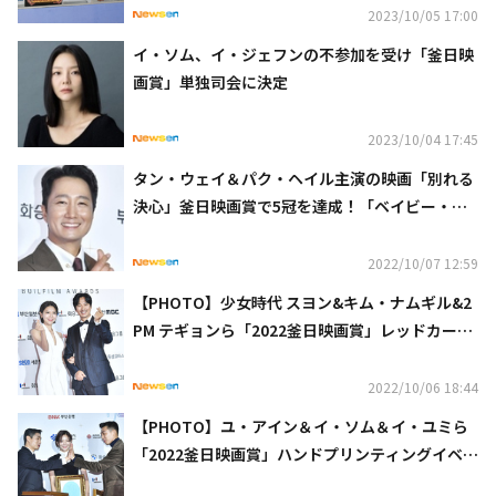
2023/10/05 17:00
イ・ソム、イ・ジェフンの不参加を受け「釜日映
画賞」単独司会に決定
2023/10/04 17:45
タン・ウェイ＆パク・ヘイル主演の映画「別れる
決心」釜日映画賞で5冠を達成！「ベイビー・ブ
ローカー」出演のIUも受賞（総合）
2022/10/07 12:59
【PHOTO】少女時代 スヨン&キム・ナムギル&2
PM テギョンら「2022釜日映画賞」レッドカーペ
ットに登場
2022/10/06 18:44
【PHOTO】ユ・アイン＆イ・ソム＆イ・ユミら
「2022釜日映画賞」ハンドプリンティングイベン
トに出席