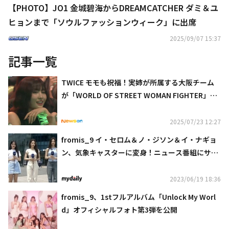
【PHOTO】JO1 金城碧海からDREAMCATCHER ダミ＆ユ
ヒョンまで「ソウルファッションウィーク」に出席
2025/09/07 15:37
記事一覧
TWICE モモも祝福！実姉が所属する大阪チーム
が「WORLD OF STREET WOMAN FIGHTER」で
最終優勝
2025/07/23 12:27
fromis_9 イ・セロム＆ノ・ジソン＆イ・ナギョ
ン、気象キャスターに変身！ニュース番組にサプ
ライズ登場（動画あり）
2023/06/19 18:36
fromis_9、1stフルアルバム「Unlock My Worl
d」オフィシャルフォト第3弾を公開