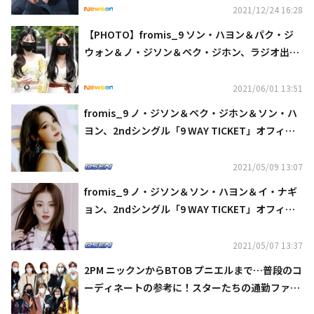
2021/12/24 16:28
【PHOTO】fromis_9 ソン・ハヨン＆パク・ジ
ウォン＆ノ・ジソン＆ペク・ジホン、ラジオ出演
のため放送局へ
2021/06/01 13:51
fromis_9 ノ・ジソン＆ペク・ジホン＆ソン・ハ
ヨン、2ndシングル「9 WAY TICKET」オフィシ
ャルフォトを公開
2021/05/09 13:07
fromis_9 ノ・ジソン＆ソン・ハヨン＆イ・ナギ
ョン、2ndシングル「9 WAY TICKET」オフィシ
ャルフォトを公開
2021/05/07 13:37
2PM ニックンからBTOB プニエルまで…普段のコ
ーディネートの参考に！スターたちの通勤ファッ
ションに注目