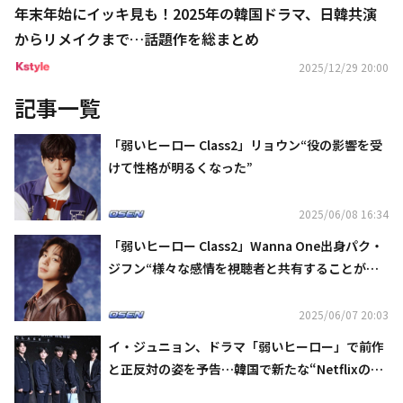
年末年始にイッキ見も！2025年の韓国ドラマ、日韓共演
からリメイクまで…話題作を総まとめ
2025/12/29 20:00
記事一覧
「弱いヒーロー Class2」リョウン“役の影響を受
けて性格が明るくなった”
2025/06/08 16:34
「弱いヒーロー Class2」Wanna One出身パク・
ジフン“様々な感情を視聴者と共有することが目
標”
2025/06/07 20:03
イ・ジュニョン、ドラマ「弱いヒーロー」で前作
と正反対の姿を予告…韓国で新たな“Netflixの息
子”に？