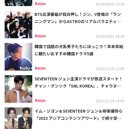
2024/04/20 19:10
BTS出演番組が目白押し！ジン、V登場の「ラン
ニングマン」からASTROのリアルバラエティま
で…4月の衛星劇場に注目
2024/04/01 18:30
韓国で話題の犬系男子たちにほっこり！年末年始
に観たいおすすめ韓国ドラマ5選
2023/12/30 12:00
SEVENTEEN ジュン主演ドラマが放送スタート！
チャン・グンソク「SNL KOREA」、チャウヌ出
演番組も…12月の衛星劇場は話題作が勢ぞろい
2023/11/29 18:00
イム・ジヨン＆SEVENTEEN ジュン＆柳楽優弥ら
「2023 アジアコンテンツアワード」で続々受
賞！「ムービング」は6冠に（総合）