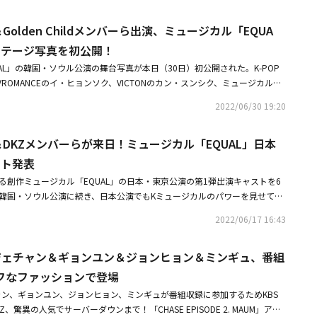
ことが分かり、波紋を呼んだ。その後、ギョンユンはDispatchを通じて両親
、これ以上、遅くなってはいけないという思いから、このようにここへ来ま
アラミス、ポルトスの3人がルイ13世を取り囲む陰謀を明らかにする過程を
会に通い、彼も生まれた時から家族と一緒に信者だったと告白し、退会を宣言し
「僕の未熟な対処によって、多くの方々を失望させてしまいました。過去に
＆Golden Childメンバーら出演、ミュージカル「EQUA
リーダーであるアトス役には2009年の韓国初演時から共にしてきたシン・
氏もファンを相手に布教したことはないと言い切った。所属事務所は「家族
とが、より大きな誤解を招き、時間を取り戻したいと思うくらいの反省と自
公演に参加したイ・ゴンミョン、キム・ヒョンギュンが再びキャスティングさ
即時営業を停止し、同時に特定の団体に関連する全ての内容を確認して退会
ステージ写真を初公開！
す。至らない僕で、本当に申し訳ありません」と伝えた。ギョンユンの所属
であり、鋭い推理力と洞察力を兼ね備えたアラミス役にはキム・ジュンヒョ
も関与しないことを申し上げます」と正式にコメントした。しかし、ファン
AL」の韓国・ソウル公演の舞台写真が本日（30日）初公開された。K-POP
oエンターテインメントは「本人や家族に確認した結果、ギョンユンは特定団体
シンウィ、Forte di Quattroのテノールであるキム・ヒョンスがキャステ
Sと一線を引いたギョンユンと母親B氏の主張は、再びその真実性が疑われて
ROMANCEのイ・ヒョンソク、VICTONのカン・スンシク、ミュージカル俳
確認する前までは、両親が通う普通の教会だと思っていましたし、番組に関
い海の男ポルトス役はキム・ボプレとチャン・デウンが演じる。正義感溢れ
ン、Netflixで波紋のカルト宗教への関与報道に謝罪「時間を取り戻したい」・
TONのイム・セジュン、ミュージカル俳優のシン・ヒョクス、Golden Chil
、聞いたこともありません。この事実を知ったギョンユンも、映像を確認し
役にはチョン・ウクジンとチェ・ミヌ、NU'ESTのレン、ASTROのラキ、
ルト団体に関する疑惑に自ら言及インタビューで涙「脱退を要求する書き込み
2022/06/30 19:20
のギョンユン、ジョンヒョンなどシーズン1に劣らない華やかなキャストで、去
が運営していたカフェは即時営業を停止し、同時に特定の団体に関連する全
ンギュらが抜擢された。
とはない」
アンコール上演中のミュージカル「EQUAL」。本作はアップグレードされ
して、今後いかなる形でも関与しないことを申し上げます」と、公式コメン
N＆DKZメンバーらが来日！ミュージカル「EQUAL」日本
に細かく描かれた人物の内面とより爆発的なエネルギーを披露した音楽で、
 ギョンユン、カルト団体に関する疑惑に自ら言及インタビューで涙「脱退を
言われる大学路にて2人劇の旋風を巻き起こしている作品だ。原因不明の不
ーに布教したことはない」・DKZ ギョンユン、両親がNetflix「すべては神
スト発表
と彼を救うため孤軍奮闘する田舎の医師「テオ」の1週間を描いた本作は、
関するカフェを運営？事務所がコメント 【ギョンユン 直筆手紙全
る創作ミュージカル「EQUAL」の日本・東京公演の第1弾出演キャストを6
ーマと型破りな結末を暗示する多層的な複線で連日話題を集めている。2人
ユンです。まず、僕のせいで一番驚き、失望したであろうアリに心から申し
。韓国・ソウル公演に続き、日本公演でもKミュージカルのパワーを見せてく
ル「EQUAL」が注目されるさらなる理由は、名実共にKPOPスターのミュ
を見守りながら応援してくださり、愛してくださった方々に、いつも良いニ
ティストのウォノ、VICTONのカン・スンシク、イム・セジュン、DKZのギョ
いるからだ。2021年12月末の初演では2PM JUN. K、NU'EST出身のベク
していましたが、僕のせいでつらい時間を過ごさせてしまいました。すでに
2022/06/17 16:43
そしてミュージカル俳優のキム・ギョンロクの6人だ。6月3日（金）よりア
ldのジュチャンらの好演と、難易度の高いナンバーを披露したことでミュージカル
にきて謝罪することになり、本当に申し訳ありません。ファンの皆さんに最
ージカル「EQUAL」は、公演界にセンセーションを巻き起こしたKミュージ
見せた。シーズン2では、ウォノ、VICTONのカン・スンシクとイム・セ
でした。すごく怖かったです。誰よりも僕を大切に思い、応援してくる方々
Z ジェチャン＆ギョンユン＆ジョンヒョン＆ミンギュ、番組
とも劣らない豪華キャスト、壮大で美しい舞台演出、そしてさらにアップグ
ンとジョンヒョン、VROMANCEのイ・ヒョンソクの出演により話題を集めた
に、さらに躊躇してしまいました。カフェを訪問した方々は、僕のために訪
ンスで、ミュージカルファンの好評を得ている。日本の劇作家であり、演出
フなファッションで登場
は6月3日（金）のGolden Childのジュチャンを皮切りに、順次ステージに
思いから面目がなく、先走った言葉で誤解をより強めてしまうのではないか
曲を、Kミュージカルにリメイクしたミュージカル「EQUAL」は、日本の視
ロッパの二人の青年「テオ」と「ニコラ」に完璧に扮した姿で韓国国内外の
た。なので、どのような言葉で話し始めるべきか、どのように謝罪すべきか
ャン、ギョンユン、ジョンヒョン、ミンギュが番組収録に参加するためKBS
日本公演に対するラブコールにより、エンデミック以後初の海外進出作品と
。今回初公開の舞台写真では、ウォノ、VROMANCEのイ・ヒョンソク、VI
なってはいけないという思いから、このようにここへ来ました。僕の未熟な
驚異の人気でサーバーダウンまで！「CHASE EPISODE 2. MAUM」アコ
の高い関心の中で日本公演が発表されるやいなや、ファンの間ではキャステ