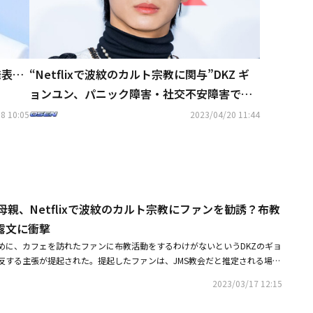
発表…
“Netflixで波紋のカルト宗教に関与”DKZ ギ
ョンユン、パニック障害・社交不安障害で活
動中断へ
8 10:05
2023/04/20 11:44
の母親、Netflixで波紋のカルト宗教にファンを勧誘？布教
露文に衝撃
めに、カフェを訪れたファンに布教活動をするわけがないというDKZのギョ
反する主張が提起された。提起したファンは、JMS教会だと推定される場所
MSの教理まで聞いたと伝えた。16日、SBS芸能ニュースによると、最近キ
2023/03/17 12:15
MS）の信者であることが知られたギョンユンに関連し、彼の母親B氏がファ
したという主張が出てきた。ファンのA氏は「ギョンユンと母親のインタビュ