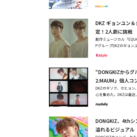
CTONのカン・スンシ
対処によって、多くの方
ースティックバージョンが即
ィングについてSNSで話
医師「テオ」と、VICTO
きな誤解を招き、時間を
定！オンラインで収録リ
には、高難度な2人劇ミュ
ジョンヒョンによる秘密
僕で、本当に申し訳あり
CTONのカン・スンシ
ぐシーンを見ることが出
DKZ ギョンユン
ウォノ、カン・スンシク
二人だけの神秘的な儀式
定！2人劇に挑戦
師を演じる。閉ざされた
錬金術にまつわる二人の
ジュンとDKZのジョン
創作ミュージカル「EQU
が印象的だ。ミュージカル
ヒョンは、アイドルグル
PグループDKZのギョ
公演に続き、7月1日は
ミストリー、相手との相
AL」のテオと二コラにそ
ギョンユンの初公演は7月
た、初演からミュージカ
リーズや舞台「刀剣乱舞
ス1館で韓国公演を続け、続い
は、本公演では「テオ」
原作とした「EQUAL」
で日本初演を迎える。韓
像芸術と舞台芸術を組み
“DONGKIZからグ
放った作品だ。「死」と
ーで154ヶ国にライブ
ケミでK-POPファンの
セージを投げかけるだけ
される。「EQUAL」に関す
2.MAUM」個人
ら14日までの間で公演
イブリッドミュージカル
で確認することができる。
DKZのギソク、セヒョ
演はメタシアターを通じ
ジャンルを織り交ぜた独創的な
り韓国公演：7月7日（木
心を集めた。DKZは最近、公
する詳細はミュージカル「E
チャンに続き、ウォノ、V
国：ソウル ユニプレッ
タイトル曲「Cupid
で確認することができる
らがアンコール公演に新
国：2022年6月3日（金）
して公開されたのは新メ
トする。■公演情報ミュージカル
な作品である。膨大なセ
（日）公演時間：約10
少年の魅力をアピールし
語字幕あり韓国公演：7月
時に求められるテオとニ
25日（金）より＜出演＞ 
DONGKIZ、4t
として合流したセヒョン
所＞韓国：ソウル ユニ
アーティストたちが俳優
ム・ギョンロク、VICTON
つ濃いアイメイクを披露
＞韓国：2022年6月3日（
溢れるビジュアル
ンとジョンヒョンのミュ
ユン、DKZ ジョンヒョン
3番目には抜群のスタイ
日（日）公演時間：約1
いる。2人が演技に挑戦する
ム・セジュン、DKZ ギ
DONGKIZのメンバー