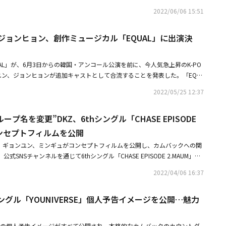
ク、DKZのギョンユン、ミュージカル俳優のキム・ギョンロクが演じる純粋な
々を失望させてしまいました。過去に悩むことなく言及したことが、より大
完売・DKZ、撮り下ろし特別番組がMUSIC ON！ TVにて7月に放送決
題になるほどであった。今回発表された「EQUAL」日本公演第1弾キャスト
2022/06/06 15:51
Nのイム・セジュン、シン・ヒョクス、Golden Childのジュチャン、DKZの
取り戻したいと思うくらいの反省と自責の念ばかり抱いています。至らない
ハーサル見学会も開催
ージカル「EQUAL」で強烈なミュージカルデビューを果たしたウォノ、VI
を持った患者「ニコラ」が幼い頃楽しかった祝祭の記憶を思い出してはしゃ
ません。最後に、失望させてしまった皆さんに改めて謝罪申し上げます。
クとイム・セジュン、DKZのギョンユンとジョンヒョンが挑む。「テオ」役の
来る。他にも、夢を語りあったあの頃に想いを馳せる姿、呪文を唱えながら
＆ジョンヒョン、創作ミュージカル「EQUAL」に出演決
、ギョンユンは、不治の病で苦しむ友人「ニコラ」を守る素直な田舎町の医
を行う姿、そして危険な実験を続けなければならないニコラの悲痛な表情と
空間で秘密の実験を続ける繊細な性格の「ニコラ」を、VICTONのイム・セ
秘密が明らかになるシーンなどミュージカル「EQUAL」の象徴的なシーン
ヒョンが演じる。特にカン・スンシク、イム・セジュン、ギョンユン、ジョン
AL」が、6月3日からの韓国・アンコール公演を前に、今人気急上昇のK-PO
「EQUAL」は6月23日、VICTONのカン・スンシクとイム・セジュンの初
ープとして活動しているメンバーということもあり、2人の特別なケミ（ケ
ンユン、ジョンヒョンが追加キャストとして合流することを発表した。「EQU
ウォノの初公演を控えている。また、全席完売となったDKZのジョンヒョンと
性）が劇中どう表現されるのか、ファンからの期待は言うまでもない。ま
れぞれ扮する2人は、今回ミュージカルに初めて挑むことになる。TRUMPシ
3日となる。ミュージカル「EQUAL」は7月24日までソウル・ユニプレック
2022/05/25 12:37
ル「EQUAL」の舞台を牽引してきたミュージカル俳優のキム・ギョンロク
」（脚本・演出）などで知られる劇作家・演出家の末満健一氏の同名戯曲を
て8月5日から14日までヒューリックホール東京（hulic-theater.com）
から「ニコラ」として出演予定で、新たな世界をみせてくれるであろう。映
は、17世紀ヨーロッパを時代背景に、テオとニコラの2人の謎の1週間を解き
国公演の一部公演回（7月3日～7月22日）と日本公演全ての回はメタシアタ
合わせたハイブリッドミュージカルとして、斬新で多彩なナムナム（男男）
ループ名を変更”DKZ、6thシングル「CHASE EPISODE
「錬金術」、そして「永生」と「生命創造」という独特で奥深い素材とメッ
ストリーミングされる予定で、英語、日本語、中国語、スペイン語字幕で提供
みならず、Kミュージカルファンの心を捕らえた今作の日本公演は、8月5日か
でなく、繊細ながら壮大な音楽、映像芸術・舞台芸術が見事にまとまったハ
る詳細はInstagramやTwitterなどミュージカル「EQUAL」公式アカウント
コンセプトフィルムを公開
される。ヒューリックホール東京にて幕が上がるだけでなく、日本での全公
として、昨年末の初舞台から話題を集めた作品だ。また、K-POPなど様々な
■公演情報ミュージカル「EQUAL」配信：メタシアター ※日本語字幕あ
ン、ギョンユン、ミンギュがコンセプトフィルムを公開し、カムバックへの関
て世界154ヶ国・地域でライブストリーミング配信される予定だ。今作に関
ナンバーと、2PMのJUN. K、NU'ESTのベクホ、Golden Childのジュ
）～7月22日（金）日本公演：8月5日（金）～8月14日（日）＜場所＞韓
式SNSチャンネルを通じて6thシングル「CHASE EPISODE 2.MAUM」の
QUAL」の公式SNSまたは、SHINSWAVE、メタシアター公式アカウント
ROMANCEのイ・ヒョンソク、VICTONのカン・スンシクとイム・セジュン
クス1館（鍾路区大学路）日本：東京 ヒューリックホール東京＜日時＞韓
」の個人コンセプトフィルムを相次いで公開している。3日にトップバッターと
。日本公演はチケットぴあにて6月25日（土）より先行予約の受付がスター
たに加わり、才能溢れるK-POPスターのミュージカルの登竜門としても有名
～2022年7月24日（日）日本：2022年8月5日（金）～2022年8月14日
2022/04/06 16:37
ンバーのギソクだった。彼は金髪姿に濃いチークとそばかすメイクをして、
「EQUAL」配信：メタシアター（http://metatheater.live）※日本
リフの中での演技と爆発的な歌唱力、そして舞台を掌握するカリスマ性が同
5分・休憩なし（日本語字幕あり）券売：日本公演先行予約 チケットぴあ6月
た。続いて2番目に公開されたのは、同じく今回のアルバムから新メンバー
7日（木）～7月22日（金）日本公演：8月5日（金）～8月14日（日）＜場
コラは、俳優としての力量を存分に表せるキャラクターだからこそ、K-POP
韓国：ウォノ、VROMANCE イ・ヒョンソク、VICTON カン・スンシク、キ
hシングル「YOUNIVERSE」個人予告イメージを公開…魅力
だった。彼はオーバーサイズのセーターに白いシャツをあわせ、個性が際立
プレックス1館（鍾路区大学路）日本：東京 ヒューリックホール東京＜日時
として一段階飛躍する足掛かりとして話題となった。今回、DKZのギョンユ
 イム・セジュン、シン・ヒョクス、Golden Child ジュチャン、DKZ ギョン
し、爽やかで可愛らしい印象を残しつつもセクシーな魅力をアピールした。
金）～2022年7月24日（日）日本：2022年8月5日（金）～2022年8月14
ージカル「EQUAL」への合流により、作品に対する期待はさらに高まって
日本：ウォノ、キム・ギョンロク、VICTON カン・スンシク、VICTON イ
ルを誇るギョンユンが登場し、視線を引き付けた。彼がモデルのような圧倒
05分・休憩なし（日本語字幕あり）券売：日本公演先行予約 チケットぴあ6
のは今回が初めてではない。2019年に1stシングル「DONGKIZ ON THE
ョンユン、DKZ ジョンヒョン原作者：末満健一原作許諾：ワタナベエンター
たちの個人予告イメージがすべて公開され、本格的なカムバックのカウントダ