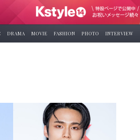
C
DRAMA
MOVIE
FASHION
PHOTO
INTERVIEW
ン