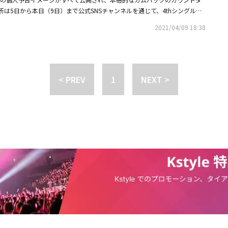
リスマ性をアピールしている中、「愛したいほど」という意味深長なコメン
 韓国：ウォノ、VROMANCE イ・ヒョンソク、VICTON カン・スンシク、
2人は、共にドラマ「ビッグイシュー ～正義か、悪か～」（2019 SBS）、
ー：シン・ジョンファ脚色・作詞：キム・スビン作曲・編曲：Woody Pa
は5日から本日（9日）まで公式SNSチャンネルを通じて、4thシングル「Y
好奇心をさらに刺激した。続いて公開されたミンギュはビビッドなカラーを
N イム・セジュン、シン・ヒョクス、Golden Child ジュチャン、DKZ ギョ
019 MBC）、「セマンティックエラー」（WATCHA）などと通じて、俳優
音楽監督：イ・ナギョン振付監督：ハン・ソンチョン主催：株式会社メタシ
人予告イメージを公開した。公開されたイメージの中でウォンデ、ギョンユン、
、自身だけの爽やかで清純な魅力をアピールした。爽やかな表情と共に美少
ン日本：ウォノ、キム・ギョンロク、VICTON カン・スンシク、VICTON イ
2021/04/09 18:38
きたが、主演として長く息を合わす作品は今回が初めてとなる。「EQUA
INSWAVE＜ストーリー＞17世紀ヨーロッパ、ペストと異端者狩りに病むと
、ジェチャンは、遊園地を背景に爽やかな少年らしさをアピールしている。
視線を釘付けにし、「君に届くまで」というコメントで切ない雰囲気を漂わ
・ギョンユン、DKZ キム・ジョンヒョン原作者：末満健一原作許諾：ワタナ
ューを果たす彼らは、これまで磨き上げた演技力で、2人揃って更なる成長
「テオ」と「ニコラ」は小さな小屋で一緒に暮らしている。ニコラは原因不
磨きをかけたビジュアルをアピールしたDONGKIZは、今後も団体コンセ
公開したカムバックスケジューラーを通じて、本格的なカムバック活動に突入
プロデューサー：シン・ジョンファ脚色・作詞：キム・スビン作曲・編曲：
る。カリスマ性溢れるビジュアルと高い歌唱力でファンの心を鷲掴みにして
い間病床に伏しており、テオは町の小さな診療所で医師として働き、病気を
映像、NAVERのライブ映像配信アプリ「V LIVE」など、さまざまなコンテ
ンが出演したWATCHAオリジナルドラマ「セマンティックエラー」の大ヒッ
シム・ソルイン音楽監督：イ・ナギョン振付監督：ハン・ソンチョン主催：株式
ージカル「EQUAL」で明るい性格の田舎の医師として、友人ニコラのためな
。ある日、テオは村のアンティークショップで【錬金術】の本を見つけ、こ
前に迫ってきたカムバックに対する期待を高めている。DONGKIZは「Be
活動を展開していく予定だ。
会社：SHINSWAVE＜ストーリー＞17世紀ヨーロッパ、ペストと異端者狩
テオ役を演じる。また、圧倒的な存在感と訴求力ある歌声で愛されるジョン
コラの病気を治すという希望を抱くが、ニコラの死期が迫ると2人は次第に
」など、セクシーさとカリスマ性溢れるコンセプトから「NOM」「Dreaming Yo
< PREV
1
NEXT >
幼馴染みの「テオ」と「ニコラ」は小さな小屋で一緒に暮らしている。ニコ
活の中、テオに頼るしかないニコラに扮し、繊細な美しさと病弱な美しさを
うになり、狂気に覆われるのだが。
広い魅力のスペクトルを見せている。DONGKIZの4thシングル「YOUNIV
にかかり長い間病床に伏しており、テオは町の小さな診療所で医師として働
る。実生活でも親しい仲間であり友人でもある2人が、この世で互いが唯一
niverse」は、明るくて爽やかな雰囲気のFunky Popジャンルの楽曲で、導
軍奮闘する。ある日、テオは村のアンティークショップで【錬金術】の本を
オとニコラをどのように演じ、どのようなケミストリー（相手との相性）を
象的な口笛とグルーヴィーなリズム、ファンキーなベース＆シンセ、パート
の学問でニコラの病気を治すという希望を抱くが、ニコラの死期が迫ると2
PとK-ミュージカルファンの間で期待と関心が高まっている。追加キャスティ
て、DONGKIZの愉快で軽快な魅力を詰め込んだ。また毎回、ファンたち
を見せるようになり、狂気に覆われるのだが。
ケミ（ナムナムケミ・男同士の仲の良さ）」を届けるミュージカル「EQUA
クを収録しているDONGKIZは、今回のシングルではジェチャンの自作曲
午後2時より1次チケットが発売スタートとなった。来る6月3日から7月24日
hanks to」を収録した。デビューの時から応援してくれたすべての人々に感謝の気
ックス1館で韓国公演が、8月5日から14日まで、ヒューリックホール東京で
歌詞になっており、ジェチャンの真剣な気持ちを表現すると同時に、アーテ
。ミュージカル「EQUAL」に関する詳細はSHINSWAVE公式SNSアカウ
長したいという抱負を込めた。限界のないコンセプトの表現力で、ファンの
HPと公式SNSで確認することができる。■公演情報ミュージカル「EQUA
Zの「YOUNIVERSE」は15日正午、各音楽配信サイトを通じて発売される。
字幕あり）メタシアター：http://metatheater.live〇場所韓国：ソウル
路区大学路）※オフライン日本：東京 ヒューリックホール東京※オフライン
3日（金）～2022年7月24日（日）日本：2022年8月5日（金）～2022年8月
：約105分・休憩なし（日本語字幕あり）〇出演ウォノ、イ・ヒョンソク（V
ンシク（VICTON）、キム・ギョンロク、イム・セジュン（VICTON）、シ