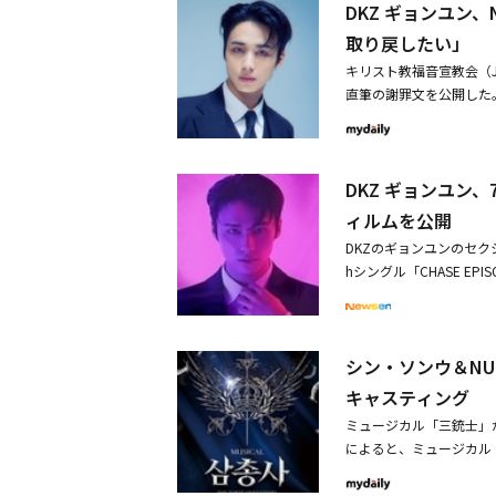
DKZ ギョンユン
ーを読んで、ギョンユン
正するために連絡をした
取り戻したい」
なく、信頼して頼りにし
キリスト教福音宣教会（
とを知って、精神的に大
直筆の謝罪文を公開した。
ク）のカフェをしばしば
めに：裏切られた信仰」
た母親のB氏がある日、
になり、波紋を呼んでい
と勧めたと明かした。A
市道にある90箇所の教
戸惑うと、『ギョンユン
DKZ ギョンユン、7
ているカフェも含まれて
曜日に教会の礼拝がある
後、あるメディアとのイ
ィルムを公開
した時間に母親のB氏と
し、JMSの修練院を訪
いた。A氏は「とても狭
DKZのギョンユンのセク
へ戻れ』というコメント
あったことを覚えている
hシングル「CHASE E
出せるようにサポートし
『自分は今までキリスト
コンセプトフィルムには
コミュニティに謝罪文を
にした。礼拝後にB氏は
紳士的なスタイリングを
ンの名称）に心から申し
愛情は親子の愛より何千
制されたセクシーさを演
た方々に、いつも良いニ
はその教会を訪問しなかっ
シン・ソンウ＆NU
ューシングルのタイトル曲「
てしまいました」と語っ
て、当時のB氏の言葉が
ODE 3. BEUM」は
キャスティング
り、本当に申し訳ありま
に対し、ギョンユンの所属
です。誰よりも僕を大切
ミュージカル「三銃士」
ったのに、A氏がB氏が
いました」と謝罪した。
によると、ミュージカル
た」などと釈明した。こ
は、僕のために訪問して
ーサルアートセンターに
実だし、教会の前で会っ
まうのではないかと思い
た同作は、17世紀のプ