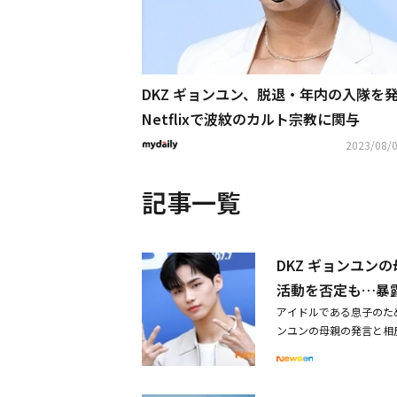
DKZ ギョンユン、脱退・年内の入隊を
Netflixで波紋のカルト宗教に関与
2023/08/0
記事一覧
DKZ ギョンユン
活動を否定も…暴
アイドルである息子のた
ンユンの母親の発言と相
に行き、礼拝はもちろんJ
リスト教福音宣教会（J
ンにJMSの教会を紹介