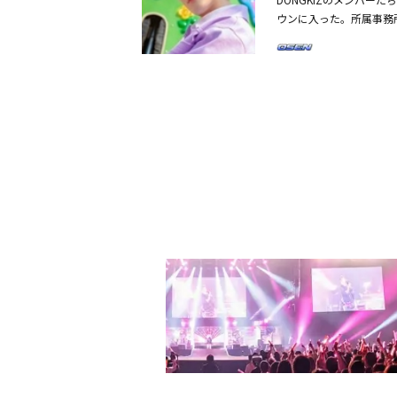
的なオーラと夢幻的なカ
月25日（金）より＜出演＞
BLOCK」でデビューした
テインメントプロデューサ
ウンに入った。所属事務所
トまで加わり、新曲への
キム・ギョンロク、VICTO
「欠点ある恋人たち」（2
k演出：シム・ソルイン
OUNIVERSE」の個
活用したスタイリングで
ンユン、DKZ ジョンヒョ
としての認知度を上げて
アター制作株式会社：SH
ジョンヒョン、ムンイク
年のようなビジュアルで
ム・セジュン、DKZ イ
L」でミュージカルデビ
ある田舎町。幼馴染みの
個人予告イメージを通じて
せた。DKZは先立って
ベエンターテインメント
を遂げると意気込んでい
明の不治の病にかかり長
プトフォトをはじめ、予告
し、メンバーのジェチャ
Woody Pak演出：
きたギョンユンは、ミュ
治すために孤軍奮闘する
ンツを公開する予定で、目
トに後押しされ、活発な
会社メタシアター制作株式
らどんな犠牲も厭わない
の秘密の古代の学問でニ
autiful」「LUPIN
りに病むとある田舎町。
ヒョンは、閉鎖された生
不可解な行動を見せるよ
u」などの爽やかさまで、幅
ラは原因不明の不治の病
同時に披露するとみられ
ERSE」のタイトル曲「U
き、病気を治すために孤
無二でしかいられないテ
入部から耳を虜にする印
見つけ、この秘密の古代
見せてくれるか、K-PO
別のさまざまな構成を通じ
人は次第に不可解な行動
ングでより多彩な「男男
のためのスペシャルトラッ
L」は、5月24日（火）
である「Special t
まで、ソウル・ユニプレ
持ちを伝える手紙形式の
の来日公演が予定されている
ィストとしてより一層成
ント、またはメタシアター
心を掴んでいるDONGKI
L」〇オンライン配信（日本語
ユニプレックス1館（鍾
〇日時韓国：2022年6月
14日（日）※公演時間
ROMANCE）、カン・ス