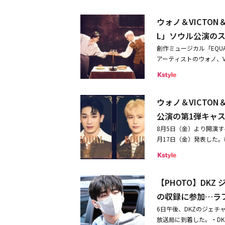
がJMSの関連施設である
うに謝罪すべきかを悩み
と、宮廷の銃士アトス、
が20年以上JMSの教
した」と語った。そして
ウォノ＆VICTON
描いた作品だ。三銃士の
た。ギョンユンの母親B
悩むことなく言及したこ
ソンウと、2014年の
が運営していたカフェは
L」ソウル公演の
責の念ばかり抱いていま
れた。三銃士のメンバー
して、今後いかなる形で
創作ミュージカル「EQU
事務所であるDongy
ンとバンドMONNIのキム・
A氏の主張により、JM
アーティストのウォノ、V
に関して、映像の内容を
ィングされた。また、熱
いる。・DKZ ギョンユ
優キム・ギョンロク、VIC
連する内容を見たことも
るイケメンのダルタニャン
DKZ ギョンユン、カ
dのジュチャン、DKZ
て大変驚きました。家族
DKZのギョンユン、ミ
もメンバーに布教したこ
る6月4日よりソウルにて
ての内容を確認して退会
ウォノ＆VICTO
た映像とサウンド、さら
トを明かした。・DKZ
韓国のブロードウェイと
要求する書き込みもメンバ
公演の第1弾キャ
治の病に伏す「ニコラ」
のために」で波紋のカルト団体に
8月5日（金）より開演す
死と生に対する深遠なテ
文】こんにちは。ギョン
月17日（金）発表した
の男が織りなすミュージカ
訳なく思っています。僕
れるのは、K-POPアー
ージカルの登竜門と言われて
ュースを伝えようと努力
ンユン、ジョンヒョン、
ホ、Golden Chi
遅いと思いますが、ここ
ンコール上演されたミュ
俳優としての才能と実力を
初に話す勇気が出ません
【PHOTO】DK
カルとして、初演に勝る
ジュン、DKZのギョンユ
だからこそ、愚かなこと
レードされたパフォーマ
の収録に参加…ラ
ミュージカル「EQUAL」
問してくださったという
家の末満健一氏の同名戯
立つ彼らが17世紀ヨー
と思い、不安もありまし
6日午後、DKZのジェチ
聴者からの熱烈な支持と
ファンの期待を高めている
を悩み、これ以上、遅く
放送局に到着した。・DKZ、
して、Kミュージカルへ