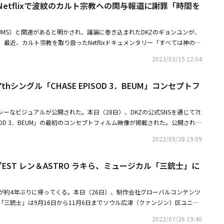
、Netflixで波紋のカルト宗教への関与報道に謝罪「時間を
の母親と所属事務所に事実とは違うインタビューをした理由を聞き内容を訂
が、答えてもらえなかった」とし、「一人の歌手のファンであることに関係
ていた方がJMSの信者であり、私に言ってくれた言葉がJMSの教理だったこ
JMS）と関連があると明かされ、議論に巻き込まれたDKZのギョンユンが、
変だった」と話した。昨年5月から、母親のB氏が運営する盈徳（ヨンド
最近、カルト宗教を取り扱ったNetflixドキュメンタリー「すべては神のた
一人で訪れたA氏。A氏は、うつ病などで辛い心境を気兼ねなく聞いてくれ
が公開された。これにより、JMSの総裁チョン・ミョンソクの実体が明らか
彼女に信仰している宗教があるかと聞き、ないと答えたら宗教に入るように
2023/03/15 12:04
る。ドキュメンタリー公開後、オンラインコミュニティを通じて、全国17
氏は「『祈りたいが、見知らぬ地域で、どこに行けばいいかわからない』と
会の名前と住所のリストが公開された。その中にギョンユンの両親が運営し
の家族が通っている教会がある』と先に話を持ち出した。また、次の日の日
thシングル「CHASE EPISOD 3．BEUM」コンセプトフ
おり、衝撃を与えた。彼はその後すぐにJMSからの退会を宣言した。その
ので来るように勧められた」と明らかにした。そのようにしてA氏は、約束
ンタビューで親戚がJMSにハマったきっかけや、自身も歌手団として活動
祖母と一緒に教会に行き、ギョンユンの叔母だと知られる牧師から説教を聞
れたことを告白。彼は、涙ながらに「『脱退して、チョン・ミョンソクのもと
い場所に10人ほどの信者が集まって礼拝をした。2階に上がる小さな階段が
シーなビジュアルが公開された。本日（28日）、DKZの公式SNSを通じて7t
を見た。非難する人々の気持ちもわかる」と明かし、「信徒たちが早く抜け
」と話した。また「温かく親切に接してくれる信者たちから好印象を受け、
PISOD 3．BEUM」の最初のコンセプトフィルム映像が掲載された。公開された
てほしい」と呼びかけた。ギョンユンは本日（15日）、DKZの公式ファン
教に対して先入観をたくさん持っていたんだ』と思うほどだった」と明らか
、オールブラックのスーツを着たギョンユンの姿が盛り込まれている。彼は
掲載した。彼は「まず、僕のせいで一番驚き、失望したであろうアリ（ファ
2022/09/28 19:09
、A氏に「私たちは神の花嫁」「神様は私たちをとても愛しているが、その
スマートに着こなし、自分に対する視線を逸らさず、正面を見つめる姿で節
訳なく思っています。僕を見守りながら応援してくださり、愛してくださっ
倍も大きい」という話をしたという。居住地から離れた地域のため、その後
出した。強い自信が感じられる姿と共に重みのある強烈なビートが流れ、ニ
ュースを伝えようと努力していましたが、僕のせいでつらい時間を過ごさせ
たというA氏は、Netflix「すべては神のために：裏切られた信仰」を通じ
'EST レン＆ASTRO ラキら、ミュージカル「三銃士」に
Uh-Heung」に対する関心が高まっている。7thシングル「CHASE EPIS
た。そして彼は「すでに遅いと思いますが、ここにきて謝罪することにな
JMSの教義に該当することを知り、大きな衝撃を受けたと打ち明けた。これ
、10月6日午後6時に各音楽配信サイトで発売される。
せん。ファンの皆さんに最初に話す勇気が出ませんでした。すごく怖かった
事務所であるDongyoエンターテインメント側は「母親B氏が強要しなか
に思い、応援してくる方々だからこそ、愚かなことに、さらに躊躇してしま
が約4年ぶりに帰ってくる。本日（26日）、制作会社グローバルコンテンツ
通う教会に来た」「礼拝が終わった後、別の教会に行くようにアドバイスし
両親のカフェに言及したギョンユンは「（両親の）カフェを訪問した方々
「三銃士」は9月16日から11月6日までソウル広津（クァンジン）区ユニバ
れに対してA氏は、B氏が自分が通っている教会に来るように勧めたのは事
くださったという思いから面目がなく、先走った言葉で誤解をより強めてし
て上演される。フランスの小説家アレクサンドル・デュマの小説を原作とし
て一緒に入ったと反論した。最近、ギョンユンは彼の両親が運営するカフェ
2022/07/26 19:40
、不安もありました。なので、どのような言葉で話し始めるべきか、どのよ
ランスを背景に、王室の銃士になることを夢見る田舎の青年ダルタニャン