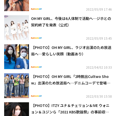
2022/05/09 17:46
OH MY GIRL、今後は6人体制で活動へ…ジホとの
契約終了を発表（公式）
2022/05/09 15:45
【PHOTO】OH MY GIRL、ラジオ出演のため放送
局へ…愛らしい笑顔（動画あり）
2022/04/02 10:33
【PHOTO】OH MY GIRL「2時脱出Cultwo Sho
w」出演のため放送局へ…デニムコーデで登場
（動画あり）
2022/03/30 15:58
【PHOTO】ITZY ユナ＆チェリョン＆IVE ウォニ
ョン＆ユジンら「2021 KBS歌謡祭」の事前収録