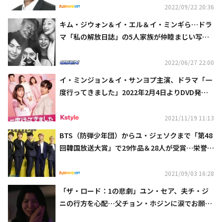
2022/09/22 20:36
キム・ジウォン＆イ・エル＆イ・ミンギら…ドラ
マ「私の解放日誌」の5人家族が仲睦まじい写真
を公開
2022/06/27 22:00
イ・ミンジョン＆イ・サンヨプ主演、ドラマ「一
度行ってきました」2022年2月4日よりDVD発売
＆レンタル開始
2021/11/19 11:13
BTS（防弾少年団）からユ・ジェソクまで「第48
回韓国放送大賞」で29作品＆28人が受賞…栄誉の
大賞に期待高まる
2021/09/03 16:28
「ザ・ロード：1の悲劇」ユン・セア、夫チ・ジ
ニの行方を心配…父チョン・ホジンに涙でお願い
も