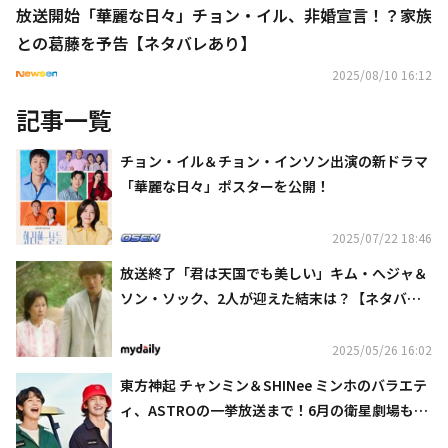
放送開始「華麗な日々」チョン・イル、非婚宣言！？家族
との葛藤を予告【ネタバレあり】
2025/08/10 16:12
記事一覧
チョン・イル＆チョン・インソン出演の新ドラマ
「華麗な日々」ポスターを公開！
2025/07/22 18:46
放送終了「君は天国でも美しい」キム・へジャ＆
ソン・ソック、2人が迎えた結末は？【ネタバレ
あり】
2025/05/26 16:02
東方神起 チャンミン＆SHINee ミンホのバラエテ
ィ、ASTROの一挙放送まで！6月の衛星劇場も見
どころ満載