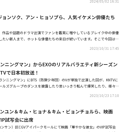
する主演映画「オオカミ狩り」は、ソ・イングクが極悪非道な犯罪者に変
2024/05/02 16:31
互いの人生に絡んでいく過程を追う作品だ。・ソヒ、演劇に初挑戦！「Clos
バトルロイヤルの行方に注目だ。◆SEVENTEEN出演バラエティ＆ジュン
てときめいている・イ・サンユン、まるで少年のような魅力をアピール演技へ
ENTEENが過去に出演したバラエティ4作品を放出！「知ってるお兄さん#19
ジョンソク、アン・ヒョソプら、人気イケメン俳優たち
演回】」は、13人それぞれが個性あふれる特技を披露。ディエイトは、中国武術
ュラー陣を魅了。ウジは、クラリネット演奏でメンバーたちを驚かせる。デ
スングァンの即興ラップ対決もお見逃しなく。「知ってるお兄さん#252【S
ス）作品や話題のドラマ出演でファンを着実に増やしているブレイク中の俳優
」では、レギュラー陣とともにクイズに挑戦。「HOME;RUN」のパフォーマンス
したい新人まで、ホットな俳優たちの来日が続いています。そこで今回は、
ちが自ら企画した番組の視聴数を競うバトル番組「マイリトルTV～スター
ィングを開催した俳優と、今後ファンミーティングのため来日が決まってい
2023/10/31 17:45
ら、SEVENTEEN出演回の「マイリトルTV～スターが番組プロデュース！
ました。 ◆ソン・ガンソン・ガンは先月18日、東京・NHKホールで「SO
スターが番組プロデュース！ #60」を放送。SEVENTEENが制作陣の依頼を
MEETING IN JAPAN ～BY YOUR SIDE～」を開催。これに先立ち彼は今年2月、待
グを作る過程を2回に分けて放送する。初めは真面目に作っていたメンバー
ランニングマン」からEXOのリアルバラエティ新シーズン
ィングを行いましたが、日本ファンの反応が熱く、チケットの申し込みが殺
ティドルの血が騒ぎだし、ラップや癖強い振付まで飛び出す！？ SEVENT
で横浜の昼公演を追加、さらに2日間の大阪公演を再追加するなど、人気を
NTVで日本初放送！
制作＋アイドル）の真価を発揮できるのか、乞うご期待。ジュン主演の中国ド
から7ヶ月後、再びソン・ガンが来日し、ファンと再会。ファンミーティン
ンニングマン」にBTS（防弾少年団）のVが単独で出演した回が、KNTVに
」のアンコール一挙放送もスタート。ジュン演じる繊細で何事にも秀でたリ
ラの花束を配ったり、ファンの恋人になってスキンシップをするなど大サー
ールズグループのダンスを披露したり思いっきり転んで爆笑したり、様々な
ヒロインが、幼なじみの関係から恋に落ちるまでの過程を、笑いあり、涙あ
トでファンからのメッセージや写真を見たソン・ガンは、感動の涙を流しま
姿は必見。また、Vの「ランニングマン」出演を記念して、BTSが過去に出演
ィ。キスシーンやラブシーンの他、ジュンの生声中国語もポイント。◆キ
ク大阪、東京と、イ・ジョンソクさんファンミMCは無事終了しました今回
2023/10/23 17:10
ィ番組を12月27日（水）～29日（金）の3日間にわたりアンコール放
TSバラエティが充実！7月はバラエティ番組が続々スタート。「キム・ナム
ートlovelyな彼の魅力炸裂で、WITHの皆さんはキュンキュンでしたジョ
ルバラエティのシーズン4「EXOのあみだで世界旅行～巨済＆統営編～」も
、俳優キム・ナムギルと親友の俳優イ・サンユンのバイク旅行記。変わった
タッフさんが最高な楽しい現場でした！ありがとうございますまたね終わっ
・サンユン＆キム・ヒョナ＆キム・ビョンチョルら、映画
の巨済（コジェ）＆統営（トンヨン）でミッションゲームやグルメを楽しみ
に行き、彼らの人生や体験を元に、視聴者たちの悩みの答えを探っていく。
m/vZ2yLWSIR6— Yumi (@Yumi_nuna) September 21, 2023 イ・ジョンソク
バーの素顔溢れる姿をお楽しみに。さらにEXO特集として、ディオ主演の
真にタイトルをつけたり、大人の男の一味違う旅は必見。料理姿もかっこい
IP試写会に出席
ファンミーティングツアー「LEE JONG SUK 2023 FANMEETING TOU
勝負」やカイの初ソロコンサート「#Cinema - KAI：Kloor」、メンバー
世界旅行～高雄＆墾丁編～」は、EXOのメンバーが食事、宿泊場所などをあみ
h」を世界11都市で開催。日本では9月18日に大阪フェスティバルホール、9月21日に
ンサン）区CGVアイパークモールにて映画「華やかな彼女」のVIP試写会
組もたっぷりお届け。そして、実力派俳優のキム・ナムギルとイ・サンユン
しむバラエティ番組。移動バスの中の笑い我慢ゲームなど、さまざまなゲー
れ、約8,000人のファンと対面しました。彼はNewJeansの「Hype Bo