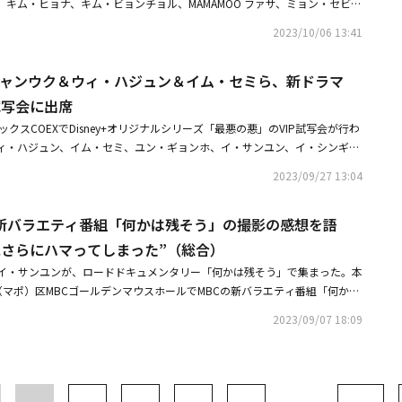
キム・ヒョナ、キム・ビョンチョル、MAMAMOO ファサ、ミョン・セビ
り、少し違う人生を選択した人たちの元を訪れるバイク旅行記「キム・ナム
腹絶倒！ 台湾で三大牛肉麺と名高い牛肉麺店も登場する。その他、「BTSバ
ユニットBSSの「Fighting」を踊って会場を盛り上げ、アンコールでは日本公演
ユラ、AOA出身のチョア、チェ・ジュンヒ、ソ・ヒョリム、ワン・ビンナ、オン・ジ
日本初放送スタート。旅を通して見える2人の素顔や人生観、手料理を振る
と題して、BTSのジンとVが出演した「ランニングマン」を計4本放送。2人
2023/10/06 13:41
という米津玄師の「Lemon」を披露。選ばれたファンと一緒にゲームに挑
ン、ハン・ダガム、キム・ワンソン、オ・ヒョンギョン、ユン・ヘヨン、
報Vの出演回「ランニングマン」放送日時：2023年12月8日（金）午後1
は必見だ。さらに、オリジナル番組「Kプロセス！ ～ダンスインストラクタ
では客席に降りるなど、近い距離でコミュニケーションをとりました。9月
ァン、チェ・ミョンギルらが出席した。同作は、華やかな技が特技の専門作
か日本初放送出演者：V（BTS）「EXOのあみだで世界旅行～巨済＆統営編～」
ンスインストラクターに密着する。◆チョン・ドヨン＆リュ・ジュンヨル出
め、サプライズのバースデーイベントも行われ、一緒に祝い、ファンにとっ
・チャンウク＆ウィ・ハジュン＆イム・セミら、新ドラマ
ンファ）が最後に大きな一発を計画し、意図せぬ事件に巻き込まれるように
12日（火）日本初放送スタート毎週（火）午後10：30～11：45ほか（最終
マは、チョン・ドヨン＆リュ・ジュンヨル出演の「LOST 人間失格」がスタ
なりました。イ・ジョンソクは出演映画「デシベル」の日本公開を11月10
この記事は現地メディアの取材によるものです。写真にばらつきがございま
試写会に出席
演者：EXO話数：全6回「キム・ナムギルの何かは残そう」放送日時：2023
れないまま大人になってしまったヒロインと、将来の不安を抱える青年が出
キム・ヨングァンキム・ヨングァンは9月24日、イイノホールで約4年ぶり
さい。
放送スタート毎週（木）深夜0：40～1：40ほか出演者：キム・ナムギル、
ヒューマンドラマ。「八月のクリスマス」「春の日は過ぎゆく」のホ・ジノ
クスCOEXでDisney+オリジナルシリーズ「最悪の悪」のVIP試写会が行わ
3 KIM YOUNG KWANG FAN MEETING in JAPAN」を開催。彼は今年
■関連サイトKNTV公式サイト
り、文学的かつアートな感性がたっぷりと感じられる作品に。主人公男女の
ィ・ハジュン、イム・セミ、ユン・ギョンホ、イ・サンユン、イ・シンギ、
あるDisney+のオリジナルドラマ「愛だと言って」のOST（挿入歌）「Flo
役たちの心の内まで丁寧に描かれており、じわりと胸に沁みてくる。また
ウン、BIBI、パク・ソンウン、カン・ミナ、イム・ソンジェ、ステファニ
近況やプライベートについてトークや、ファンと一緒にミッションにも挑戦、
2023/09/27 13:04
ール放送も開始。大学の応援団員たちの恋と成長痛、青春を描くキャンパス
ン、チョ・ユンソ、チョン・ユジン、YOUNG-J、チョ・ハンチョル、キ
が1日ラジオDJに変身するコーナーも。客席に降りてハイタッチをするな
ペントハウス」シリーズのハン・ジヒョン。「なぜオ・スジェなのか」の
ヒョン、ハ・ジヨンらが出席した。「最悪の悪」は1990年代、韓国、中
めました。彼は最近公開されたgenie TVオリジナルドラマ「悪人伝記」で
is_9出身のチャン・ギュリなど、若手俳優が集結。韓国の延世（ヨンセ）大学
新バラエティ番組「何かは残そう」の撮影の感想を語
心である江南（カンナム）連合組織を一網打尽にするために、警察のジュン
熱演。ハンサムなビジュアルの裏に狂気をはらむキャラクターを見事に演
という応援歌やパフォーマンスは、迫力満点だ。■放送情報【ソ・イングク
組織に潜入捜査する過程を描いた犯罪アクションドラマだ。・チ・チャンウ
さらにNetflix新シリーズ「トリガー」でキム・ナムギルと共に主演を務め
にさらにハマってしまった”（総合）
狩り」7月14日（日）午後1：00～他出演：ソ・イングク、チャン・ドンユ
sney+「最悪の悪」でお互いのアクション演技を称賛最高だった・【REPOR
躍に益々期待が高まっています。 ◆アン・ボヒョンアン・ボヒョンは9月
イ・サンユンが、ロードドキュメンタリー「何かは残そう」で集まった。本
ク・ホサン、チョン・ソミン、コ・チャンソク、チャン・ヨンナム、チェ・
ィ・ハジュン、イム・セミに日本ファン熱狂！「最悪の悪」イベントに島崎
島で撮影した写真集＆DVD「アン・ボヒョンHoliday in Bali」の発売を記
（マポ）区MBCゴールデンマウスホールでMBCの新バラエティ番組「何かは
ソン「2023 SEO IN GUK CONCERT＜Blending＞」7月20日（土）
センターでスペシャル来日イベントを開催。イベントではバリ島でのエピソ
開かれ、俳優のキム・ナムギル、イ・サンユン、キム・ジョンウプロデュー
グク「SEO IN GUK『IN THE X』日本デビュー10周年記念ファンコンサ
のプレゼントコーナーも。また、今年韓国で放送された主演ドラマ「生まれ
2023/09/07 18:09
Life Timeチャンネルが共同制作した「何かは残そう」は、キム・ナムギル
日（土）午後7：15～大阪公演：7月27日（土）午後7：15～出演：ソ・イン
「I'll Embrace Your Past」を披露してファンを喜ばせました。さらに、
ンと共にバイクに乗って、韓国の隅々の美しい道を走りながら、この時代の
出演番組】「独家童話（原題）」7月13日（土）アンコール放送スタート！毎週
・サンホンが、なんとアン・ボヒョンに内緒で登場するサプライズが。撮影
に会い、カメラの外の本当の世の中の話を盛り込む4部作プログラムだ。キ
3話連続放送出演：ジュン 他「知ってるお兄さん」SEVENTEEN出演回#1927
はファン全員とのお見送り会で感謝の気持ちを表現しました。彼は最近、ロ
サーは「2人がバイクに乗って韓国の全域を走りながら、路上の師匠を探す
～#2527月21日（日）午後1：45～「マイリトルTV～スターが番組プロデュ
楼」への出演を検討中だと報じられ、次回作に対する注目が集まっていま