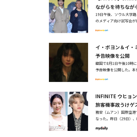
ク・グンヒョンら、演劇
ながらを待ちなが
満喫！桜と一緒に笑顔で
19日午後、ソウル大学路
のメディア向け試写会が行
サンユン、シン・ヘオク
ル・ベケットの演劇「ゴ
待ちながら」で、アンダ
イ・ボヨン＆イ・
ル役に扮し、初演に続き
熱一つで、エスターと共
予告映像を公開
繊細な感情演技で観客たち
韓国で8月1日午後10
を待ちながら」に再び出演
予告映像を公開した。本
驚きの体力が話題に
を描くサスペンスドラマ
ヒョ、キム・テウ、ソ・
待されている。特に「復
INFINITE 
感情を緻密に描き出して
弟」、ドラマ「失業手当
旅客機事故うけゲ
組むと予告され、より一
務安（ムアン）国際空港
間で尊厳死を手助けする
なった。昨日（29日）、
みが無い末期がん患者の
予定されていたパク・グ
デヒョン（カン・ギヨン
する」と明かした。彼ら
激した。映像では、ウ・