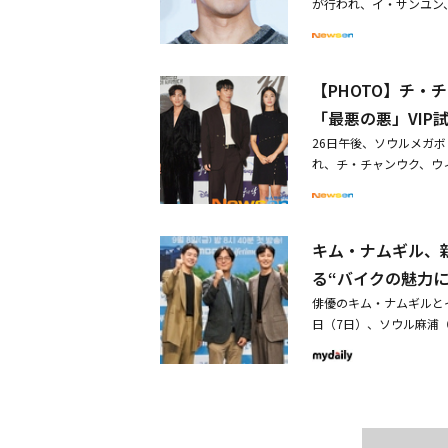
が行われ、イ・サンユン、
がバイクで韓国国内を走
ムを全力で楽しむ姿に抱
y」やSEVENTEENの
ン、Girl's Day 
ギルの何かは残そう」も
ラエティ セレクション」
のために特別に準備した
ュワン、ホン・ジンギョ
舞う姿も必見だ。■放送情
が本気でゲームに挑む姿
戦したり、フォトタイム
イ・ヘウォン、ユ・ヒグ
0：30～深夜0：10ほ
ー」も放送中。7月はダ
14日が誕生日だったた
【PHOTO】チ
戦屋のジヘ（オム・ジョ
放送日時：2023年12月
演ドラマがスタートドラ
て忘れられない思い出と
なる犯罪娯楽映画だ。※
「最悪の悪」VIP
話のみ～深夜0：00）出
ート。今作は、何にもな
日に控えています。 ◆
すので、予めご了承くだ
年12月7日（木）日本初
会い、心を通わせて行く
26日午後、ソウルメガボッ
の日本ファンミーティング「202
イ・サンユン話数：全6回
監督の作品というだけあ
れ、チ・チャンウク、ウ
公開された自身の出演作で
心の機敏はもちろん、脇
イム・ジヨン、キム・ヘ
wer」を歌って登場。
「チアアップ」のアンコ
ー・リー、キム・ジュンハ
さらにキム・ヨングァン
物語。ヒロイン役には「
ム・スンジン、チャ・レ
ど、日本ファンと交流を深
ペ・イニョク他、from
キム・ナムギル、
国、日本の麻薬取引の中
犯罪組織のナンバー2を
応援団から指導を受けた
モ（チ・チャンウク）が
じ、注目を集めています。
る“バイクの魅力
スペシャル】「オオカミ
ク＆ウィ・ハジュン、Di
ることも決定。今後の活
俳優のキム・ナムギルと
ン、ソン・ドンイル、パ
T】チ・チャンウク、ウ
29日、インドネシア・バリ
日（7日）、ソウル麻浦
グィファ監督・脚本：キム・ホン
遥香＆斎藤司も大興奮
念し、江戸川区総合文化
残そう」の制作発表会が
午後5：00～出演：ソ・イン
ードを語ったほか、私物
サーが出席した。MBCと
ート」東京公演：7月20
変わってもよろしく」のOST
が親友であるイ・サンユ
グク【SEVENTEEN
バリ島を一緒に旅したイ
メンター（良き指導者）
（土） 深夜3：45～ ※
タイムに加え、終演後に
ム・ジョンウプロデュー
月21日（日）午後0：00
マンス時代劇「亥時の蜃