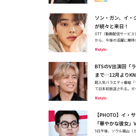
放送。14日ほかに放送
4人の男女が出会い、お
身。生死を賭けた海上監獄
er」に出演決定緊張し
主演の中国ドラマもSEV
ソン・ガン、イ・
の情熱も明かす
2【SEVENTEEN出
が続々と来日！
や軽やかなダンスでレギ
ィノのカニの物まねや、
OTT（動画配信サービ
EVENTEEN出演回】
から、今後の活躍に期待
も必見！テレビスターた
最近日本でファンミーテ
が番組プロデュース！」か
る俳優たちをまとめてみ
#59」「マイリトルTV～
NG KANG 2023 FAN
受けて、番組のロゴソン
BTSのV出演回「
望の初来日ファンミーテ
たちだったが、段々バラエ
到。そのため本人の意向
まで…12月よりK
EENは自作ドル（自主
うかがわせました。それ
超人気バラエティ番組「ラ
ラマ「独家童話（原題）
グでは客席に登場し、バ
て日本初放送される。ガ
ン・チャオと天真爛漫な
ビス。サプライズイベン
表情を見せるVの貴重な
りで描く青春ラブコメデ
した。 ◆イ・ジョンソ
したコンサートやバラエテ
ム・ナムギル、EXO、B
も自由人ながら優しくキュ
送。続いて、EXOのリア
ギルの何かは残そう」は
ンソクさん始め全てのス
【PHOTO】イ
日本初放送。今回は韓国
人生を歩む人たちに会い
てパチリ pic.twitter.co
ながら夏を大満喫。メン
2人で詩を作ったり、写
「華やかな彼女」V
は今年7月から約5年ぶりとなる
「リーガル・クレイジー真剣
い！「EXOのあみだで
R Dear. My Wit
5日午後、ソウル龍山（ヨ
が出演したバラエティ番
だで決めながら旅行を楽
東京国際フォーラムで開催さ