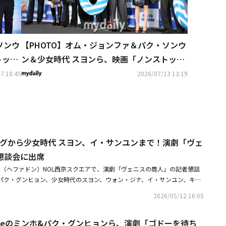
ソンウ
【PHOTO】オム・ジョンファ＆パク・ソンウ
トップ
ン＆少女時代 スヨンら、映画「ノンストップ
2」制作発表会に出席
7 18:45
2026/07/13 13:19
・グから少女時代 スヨン、イ・サンユンまで！演劇「ヴェ
懇談会に出席
 （ヘファドン）NOL西京スクエアで、演劇「ヴェニスの商人」の記者懇談
パク・グンヒョン、少女時代のスヨン、ウォン・ジナ、イ・サンユン、キ
ュ、KAI、キム・アヨン、チェ・ジョンホンらが出席した。同作は、イギリ
2026/05/12 16:05
の代表的な喜劇を基に、法と慈悲、復讐と選択の衝突を中心に据え、登場人
に浮き彫りにする形で再構成された。※この記事は現地メディアの取材によ
INeeのミンホ&パク・グンヒョンら、演劇「ゴドーを待ち
つきがございますので、予めご了承ください。・【PHOTO】シン・グ＆パ