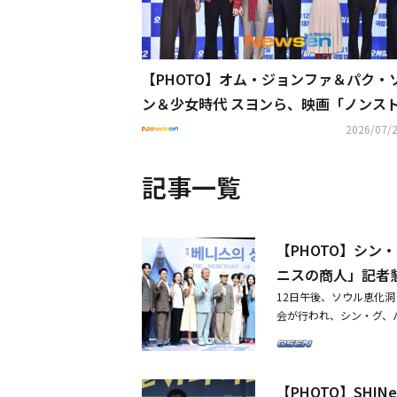
【PHOTO】オム・ジョンファ＆パク・
ン＆少女時代 スヨンら、映画「ノンス
2」記者懇談会に出席
2026/07/2
記事一覧
【PHOTO】シン
ニスの商人」記者
12日午後、ソウル恵化洞
会が行われ、シン・グ、
ム・スルギ、イ・スンジ
スの文豪シェイクスピア
物間の感情と対立を鮮明
【PHOTO】SH
るものです。写真にばら