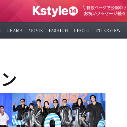
C
DRAMA
MOVIE
FASHION
PHOTO
INTERVIEW
ユン