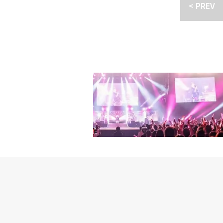
プログラムだ。人生の道
ース！」SEVENTEEN出
< PREV
す。 ◆チョン・ヘインチ
道を歩んでいる大人たち
ティ番組】「Kプロセス！
NG HAE IN FANMEET
ショットを見て、プロデ
ム・ナムギルの何かは残そ
ールで開催。冒頭、尾崎豊
かったという心残りがあ
（水） 午後1：45～出
0周年を記念するイベン
つづら折りの尾根の間に
月21日（日）午後3：30
考えを明かしました。さ
キム・ナムギルとイ・サ
（日）午後6：45～#68
露。彼は現在、新ドラマ
答えを探る。定型化され
＆墾丁編～」7月28日（
月にはFNCファミリーが総出動
「どんな答えが見つかる
出演：EXO【韓国ドラマ
です。 ◆キム・ヨンデ
姿で近づいた。撮影が終
～ ※2話連続放送再放送
ティング「2023 KIM YOU
たら良かったのに』と残
ンヨル、パク・ビョンウ
し、出演作「偶然見つけ
った」と話した。カメラ
キム・チヘ「チアアップ
メロメロに。ファンから
ら行けるところが限られ
6：15～出演：ハン・
か、韓国で11月1日に
た作品と同じような格好
ソプ、オ・ジュニョク/
キム・ヨンデは来年公開
楽に旅することができた
パー！、J:COM、ひか
婦役で共演することも発
進行しながら質問した。
聴・ご契約の方は、ご契
はドラマ『ペーパーハウ
だった。進行ではない進
ご不明な方は、まずはス
年ぶり‼️の日本ファン
た。すべての面で完璧だ
ンター】電話番号 0570-0
面白いキャラクターの持
思って嬉しかった。旅を
5）■関連サイト衛星劇
pic.twitter.com/HNTL2
「お互いが残った」と言
キム・ジフンは10月15日、
優として悩んでいた。彼
Meeting In To
イ・サンユンは「撮影が
と再会を果たしました。
たような気がする。バイ