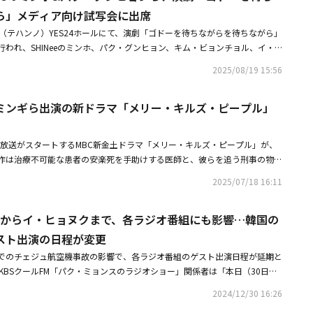
「ゴドーを待ちながら」記者懇談会に出席・少女時代 スヨン、日本の春を
ら」メディア向け試写会に出席
記念ショット
（テハンノ）YES24ホールにて、演劇「ゴドーを待ちながらを待ちながら」
われ、SHINeeのミンホ、パク・グンヒョン、キム・ビョンチョル、イ・
、キム・ガヨン、オ・ギョンテク演出家らが出席した。ミンホは、サミュエ
2025/08/19 15:56
ドーを待ちながら」をオマージュしたコメディ演劇「ゴドーを待ちながらを
ースタディ（メイン俳優に問題が生じた時に代わりに投入される俳優）のバ
ミンギら出演の新ドラマ「メリー・キルズ・ピープル」
、再演にも合流して目を引く。彼は劇中、バル役に扮して演技への純粋な情
に舞台に上がる日を心待ちにする人物に変身。2025年シーズンは、さらに
の前に立つと期待される。・SHINee ミンホ、演劇「ゴドーを待ちながら
時に放送がスタートするMBC新金土ドラマ「メリー・キルズ・ピープル」が、
決定！・SHINee ミンホ、東京ドーム公演の直前にスポーツ大会出場！？
作は治療不可能な患者の安楽死を手助けする医師と、彼らを追う刑事の物語
。イ・ボヨン、イ・ミンギ、カン・ギヨン、ペク・ヒョンジン、クォン・ヘ
2025/07/18 16:11
ヨンヒといった実力派俳優陣が集結し、完成度の高い演技アンサンブルが期
讐代行人～模範タクシー～」「クラッシュ」などで直感的な演出力と人物の
ウヒョンからイ・ヒョヌクまで、各ラジオ番組にも影響…韓国の
きたパク・ジュヌ監督と、映画「ヴィーナス・トーク」「僕の特別な兄
ロマンス」などでユニークな視点で共感を得た脚本家のイ・スアがタッグを
スト出演の日程が変更
層期待が高まっている。本日（18日）公開された予告映像は、生と死の狭
でのチェジュ航空機事故の影響で、各ラジオ番組のゲスト出演日程が延期と
救急医ウ・ソジョン（イ・ボヨン）、そしていかなる治療法でも助かる見込
KBSクールFM「パク・ミョンスのラジオショー」関係者は「本日（30日）
チョ・ヒョヌ（イ・ミンギ）、ウ・ソジョンを支える元形成外科医のチェ・
ンヒョン、イ・サンユンの出演が延期された。変更後の日程は後日お知らせ
）が、謎めいた状況に置かれるという強烈なインパクトを与え、好奇心を刺
2024/12/30 16:26
は演劇「セールスマンの死」を宣伝するために出演する予定だったが、旅客
ソジョンとチョ・ヒョヌが向かい合う中、「送ります。あなたが望む場所