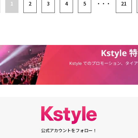
に関する意味を込めようとした。生きていてふと感じた質問を、少し異なる
演回#597月28日（日）午後1：15～#607月28日（日）午後2：45～【バラエ
1
2
3
4
5
・・・
21
ョン・ヘインはデビュー10周年を記念したファンミーティング「2023 JU
に聞いてみる」と説明した。「ロードムービーが思い浮かんだ。2人のツー
 ～ダンスインストラクター～」前編7月2日（火）深夜1：30～ほか「キ
ING IN JAPAN ～ THE 10TH SEASON ～」を9月30日、パシフィコ横浜国立大ホ
ューサーとして嬉しかった。しかし一方では、2人の魅力をもう少し見せた
う」7月11日（木）放送スタート！毎週（木）午後11：15～再放送 翌週
の「I LOVE YOU」を韓国語で歌った彼は、流暢な日本語で挨拶。今回は1
る」と話した。戦争の廃墟を乗り越えて生態の宝庫となったDMZロード、
演：キム・ナムギル、イ・サンユン「ランニングマン」#627【ジン出演回】7
トであるだけに、これまでの活動を振り返るコーナーで演技に対する自身の
藍色の谷が流れる智異山（チリサン）、済州（チェジュ）の中山間村まで、
～#671【V出演回】7月21日（日）午後5：00～#682【V出演回】7月21日
らに5種類のウイスキーの銘柄を当てるゲームでは、貴重なほろ酔い姿も披
ンユンは、美しい道を走りながら、同時代の人々が抱いている悩みに対する
3【V出演回】7月21日（日）午後8：30～「EXOのあみだで世界旅行～高雄
「サム・アンド・ショッピング」の出演オファーを受けて検討中。また12
た旅の枠を超えて、新鮮な面白さを届けるという覚悟だ。キム・ナムギルは
日）放送スタート！毎週（日）深夜0：00～再放送 翌週（土） 午前8：00～
する「2023 FNC KINGDOM-The Greatest Show-」にも出演する予定
のか悩みながら旅立った。自然人としてのキム・ナムギルとイ・サンユンの
】「LOST 人間失格」7月19日（金）放送スタート！毎週（金）午後11：00
キム・ヨンデは10月7日、堂島リバーフォーラムで2度目の来日ファンミー
わってから、さらに多くの話ができたので、『もう少し気楽に近付いていっ
 翌週（木）午後1：30～ ※2話連続放送出演：チョン・ドヨン、リュ・ジュ
NG DAE JAPAN FANMEETING Fall in...」を開催。ギターの弾き語りを披露
念な気持ちがした。この番組の撮影後、バイクの魅力にさらにはまってしま
ン、キム・ヒョジン、パク・イナン演出：ホ・ジノ、パク・ホンス/脚本：
たハル」の台詞を関西弁で、「流れ星」の告白を日本語で再現してファンを
の外のキム・ナムギルはどうかと尋ねると、彼は「俳優であり、芸能人だか
」7月30日（火）アンコール一挙放送スタート！毎週（月）～（金）午前
送られた詩を日本語で朗読するなど、スペシャルなコーナーも用意されたほ
ている。しかし、場所を限らず、僕たちについてよく知らなかった。出演し
ジヒョン、ペ・イニョク、キム・ヒョンジン、チャン・ギュリ演出：ハン・テ
放送がスタートする新ドラマ「昼に昇る月」にも言及し、期待を高めました。
で歩かないと気付かれない。これは良いことだと合理化する。気にせず、気
脚本：チャ・ヘウォン★CS「衛星劇場」を見るには？「衛星劇場」は、スカ
予定のTVINGオリジナルシリーズ「損するのは嫌だから」でシン・ミナと夫
」と付け加えた。続けて「司会者がいなかったので、イ・サンユンと一緒に
りTV、その他ケーブルテレビ局にてご視聴頂けます。すでにCS放送をご視
表しており、こちらも早くから注目を集めています。 ◆キム・ジフン今日
最初は僕だけ口数が多いと思ったが、イ・サンユンも思ったよりおしゃべり
約のところに「衛星劇場」を追加でお申し込みください。未加入、もしくは
スコリア』やネトフリ映画『バレリーナ』で話題の俳優キム・ジフンさん6
行をした」と話した。また「イ・サンユンには悩みがあるのだろうかと思っ
カパー！ が映るかをチェック！視聴方法はこちら【衛星劇場カスタマーセ
ミーティングでMCを務めましたジフンさん、悪役のイメージが強いですけど、
と思っていた。しかし、撮影をしながら、彼もたくさん悩んでいるんだなと
01-444受付時間 10：00～20：00（年中無休）（IP電話専用 03-6741-753
ち主ですよね年末にも新しいドラマが控えているのでこちらも楽しみです‼️
しながらとても楽だった」と振り返った。キム・ナムギルは同番組を通じて
場ホームページ
zhsUT— 古家正亨/Furuya Masayuki (@furuyamasayuki0) October 15, 2023
い、イ・サンユンは「キム・ナムギルとの関係が残った。個人的にそして俳
江戸川区総合文化センター小ホールで「再会：KIM JIHUN's Special Fan
と互いに悩みを共有しながら話すことができて、嬉しかった」と答えた。
kyo」を開催。日本でのファンミーティングは6年ぶりで、彼は久しぶりに日本ファン
終わってから、とても大変で混乱していたが、良い思い出を残しことができ
公式アカウントをフォロー！
日本が好きで言葉を勉強したという彼は、流暢な日本語を使うだけでなく、
クと、会ったことのない人生の先輩に会うというコンセプトが雰囲気的に釣