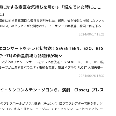
延期した。KBSクールFM「イ・ウンジの歌謡広場」は、ミュージカル「Bl
・ソジョンと、切ない眼差しを見せるチョ・ヒョヌの姿が収められ、不穏な
劇に対する素直な気持ちを明かす「悩んでいた時にここ
俳優であるINFINITEのウヒョンとチェ・ジニョクが31日に出演する予定だった
、チェ・デヒョンが「欲しいものを言ってください」と戸惑いながら電話を
番組関係者は「リスナーの皆さんのご理解をお願いしたい」と伝えた。MB
た」
子を死なせてください」という母親の冷徹な言葉と、救急室でのウ・ソジョ
ンのブランチカフェ」では、30日にスペシャルDJを務める予定だった女優チ
を高める。その後、「患者に薬物を投与して死なせるつもりか？」と話す3
演劇に対する真面目な気持ちを明かした。最近、彼が撮影に参加したファッ
イ・ヒョヌクの出演がキャンセルとなった。代わりにイ・イェウンアナウン
、シャンパンを手にしたチェ・ガンユン（イ・サンユン）と、チャートを持
re KOREA」のグラビアが公開された。イ・サンユンは最近、韓国で幕を下ろし
して出演し、番組を行う計画だ。MBC標準FM「ソン・テジンのトロットラジ
。また、「患者に死を処方する」という強烈なキャッチコピーが画面に映し
、原則と安定を追求するものの、逸脱も夢見る公共医療機関の医者・ラリー役を
会う予定ではあるが、最小化してラジオを行う予定だ」と伝えた。先立って
2024/08/17 15:29
面が切り替わると、救急室に現れた警察たちが「あなたがやっていること
ビアでは、優れたフィジカルとさまざまな感情が伺える多彩な表情を披露し
81人が搭乗した済州航空7C2216便が着陸過程で滑走路を越え、外壁に衝突
「人を騙してでも目的だけ達成できればそれでいいの？」と鋭く問い詰める
ートやレザージャケット、ブラックのシースルーTシャツなど、モダンかつ
2人が救助され、残る179人全員の死亡が確認された。韓国政府は来年1月4
ェ・デヒョンと、ウ・ソジョンにキスするチョ・ヒョヌの姿が続き、関心を
コンサートをテレビ初放送！SEVENTEEN、EXO、BTS
より深い雰囲気を演出した。グラビア撮影後に続いたインタビューで、俳優
国家哀悼期間と定めた。芸能界では今回の事故に深い哀悼の意を表し、放送及
正義がぶつかり合う」というフレーズの後に「僕はあなたを絶対に捕まえ
た時期に演劇にチャレンジしたと明かしたイ・サンユン。彼は、演劇の舞台
で…7月の衛星劇場も話題作が続々
者たちを追悼している。
と、「あなたは私を絶対に捕まえられない。私は罪なんて犯してないから」
『壊れたいから』だと思う。壊れてからこそようやく満たされるのではない
グクのファンコンサートをテレビ初放送！ SEVENTEEN、EXO、BTS（防
が対立するシーンが登場し、没入感を高めた。その後、焦りを隠せない表情
・サンユンは「役割と責任が大きくなりキャラクターも多様になるのに、自
ループが出演するバラエティ番組も充実。韓国ドラマの「LOST 人間失格」
な感情をにじませながら彼女を見つめるチョ・ヒョヌ、さらには他の車に狙
できていないと悩んでいた時、その答えを演劇から見つけたようだ」と本音を
サートや映画が登場する「ソ・イングク スペシャル」を放送7月は「ソ・イ
危機的状況が連続して映し出され、視線を集中させた。怯えた顔で誰かを見
2024/06/26 17:30
題して、ソ・イングクの出演番組を多数放送。俳優、歌手、タレントとして
大通りの真ん中で発生した激しい衝突事故の現場に銃を持って現れたチョ・
ソ・イングク。彼が昨年11月に行った「SEO IN GUK『IN THE X』日本
しを見せるウ・ソジョンの姿がラストを飾り、物語への期待を高めた。制作
＆イ・サンユン＆チン・ソヨンら、演劇「Closer」プレス
ァンコンサート」をテレビ初放送！ 東京公演の模様を20日に、大阪公演の模
は、尊厳死をテーマに絡み合うイ・ボヨン、イ・ミンギ、カン・ギヨンの、
イベントは、トークとライブの2部構成。1部では、楽曲や出演作品のエピソ
なる関係を描いた」と語り、「『2つの正義がぶつかる』という言葉の真意
ミュニケーションがとれるコーナーも。2部は、日本デビュー曲「Fly Aw
択のぶつかり合いを深く掘り下げていく『メリー・キルズ・ピープル』を応
er」のプレスコールがソウル鍾路（チョンノ）区プラスシアターで開かれ、ソ
男堂の事件手帳」のOST（劇中歌）「君が好きだ」など、表現力豊かな歌声を
。
・ソヨン、キム・ダヒン、イ・ジニ、チェ・ソクジン、ユ・ヒョンソク、キ
ている。20日には「2023 SEO IN GUK CONCERT＜Blending＞」も
た。同作は、現代のロンドンを背景にアリス、ダン、アンナ、ラリーという