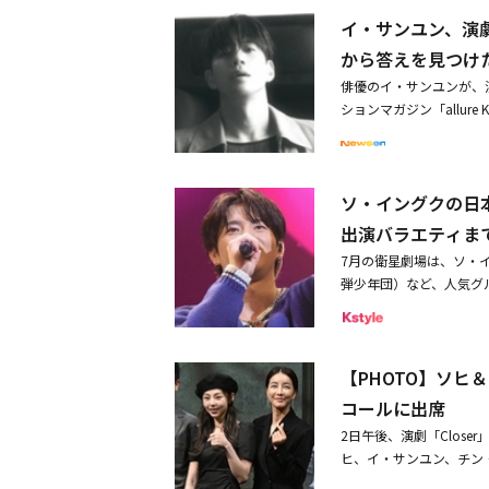
機事故の影響で出演日程を
へ」と涙ながらに語るウ
イ・サンユン、演
oody Love」の主演
空気を漂わせる。さらに
が、これも延期された。
から答えを見つけ
かける一方で、「うちの
C FM4U「イ・ソクフ
ンの深刻な表情が緊張感
俳優のイ・サンユンが、
ャ・ジュヨンとゲストの
人の姿が映し出された後
ションマガジン「allu
サーがスペシャルDJと
ったウ・ソジョンが登場
た演劇「Closer」で
オ」は「リスナーたちと
出され、目を引いた。画
演じた。公開されたグラ
29日、務安国際空港で1
を、今すぐやめなさい」
た。さらに、トレンチコ
し炎上した。この事故で
中、焦りを露わにするチ
ソ・イングクの日本
官能的な雰囲気の衣装で
日24時までの7日間を
高める。そして「2つの
としての限界を感じてい
出演バラエティま
び日程調整を通じて犠牲
る」というチョ・ヒョヌ
に上がる理由について「
7月の衛星劇場は、ソ・イン
と言い放つウ・ソジョン
か」と説明した。またイ
弾少年団）など、人気グ
のウ・ソジョンや、複雑
分がそれを100％消化
も放送スタート！◆コン
われるチェ・デヒョンの
明かした。
ングク スペシャル」と
つめるウ・ソジョンや、
マルチな才能を発揮している
ヒョヌ、そして鋭い眼差
【PHOTO】ソヒ
デビュー10周年記念フ
陣は「今回の予告映像で
様を27日に放送する。
これまでとはまったく異
コールに出席
ードを語る他、ファンとコ
は何か。人間の心理と選
2日午後、演劇「Clos
ay」や出演ドラマ「美
援してほしい」と伝えた
ヒ、イ・サンユン、チン
たっぷりと堪能できる内容になっ
ム・ジュヨンらが出席し