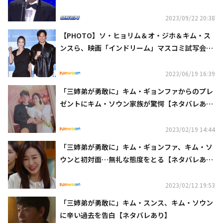
マアワード2023」話題作が続々受賞（総合）
2023/09/22 20:38
【PHOTO】ソ・ヒョリム＆オ・ジホ＆キム・ス
ンスら、映画「インドリーム」マスコミ試写会に
出席
2023/06/19 16:39
「三姉弟が勇敢に」キム・ギョンファからのプレ
ゼントにキム・ソウン家族が驚愕【ネタバレあ
り】
2023/02/19 14:44
「三姉弟が勇敢に」キム・ギョンファ、キム・ソ
ウンと初対面…無礼な態度をとる【ネタバレあ
り】
2023/02/12 19:53
「三姉弟が勇敢に」キム・スンス、キム・ソウン
に辛い過去を告白【ネタバレあり】